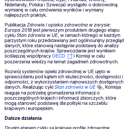
Niderlandy, Polska i Szwecja) wystąpiło o dobrowolną
wymianę w celu omówienia wyników i wymiany
najlepszych praktyk.
Publikacja
Zdrowie i opieka zdrowotna w zarysie:
Europa 2018
jest pierwszym produktem drugiego etapu
cyklu
Stan zdrowia w UE
, w ramach którego w każdym
parzystym roku przedstawiany jest ogólnounijny przegląd
danych, które stanowią następnie podstawę do analizy
poszczególnych krajów. Sprawozdanie jest wynikiem
ściślejszej współpracy
OECD
i Komisji w celu
poszerzenia wiedzy na temat zagadnień zdrowotnych.
Rozwój systemów opieki zdrowotnej w UE ujęto w
sprawozdaniu pod kątem ich skuteczności, dostępności i
odporności, z wykorzystaniem najnowszych dostępnych
danych. Realizując cykl
Stan zdrowia w UE
, Komisja
reaguje na potrzebę gromadzenia informacji o
poszczególnych krajach i informacji zbiorczych, które
mogą stanowić podstawę dla polityki na szczeblu
krajowym i europejskim.
Dalsze działania
Drugim etapem cyklu są krajowe profile zdrowotne