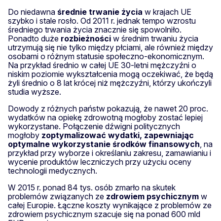
Do niedawna
średnie trwanie życia
w krajach UE
szybko i stale rosło. Od 2011 r. jednak tempo wzrostu
średniego trwania życia znacznie się spowolniło.
Ponadto duże
rozbieżności
w średnim trwaniu życia
utrzymują się nie tylko między płciami, ale również między
osobami o różnym statusie społeczno-ekonomicznym.
Na przykład średnio w całej UE 30-letni mężczyźni o
niskim poziomie wykształcenia mogą oczekiwać, że będą
żyli średnio o 8 lat krócej niż mężczyźni, którzy ukończyli
studia wyższe.
Dowody z różnych państw pokazują, że nawet 20 proc.
wydatków na opiekę zdrowotną mogłoby zostać lepiej
wykorzystane. Połączenie dźwigni politycznych
mogłoby
zoptymalizować wydatki, zapewniając
optymalne wykorzystanie środków finansowych
, na
przykład przy wyborze i określaniu zakresu, zamawianiu i
wycenie produktów leczniczych przy użyciu oceny
technologii medycznych.
W 2015 r. ponad 84 tys. osób zmarło na skutek
problemów związanych ze
zdrowiem psychicznym
w
całej Europie. Łączne koszty wynikające z problemów ze
zdrowiem psychicznym szacuje się na ponad 600 mld