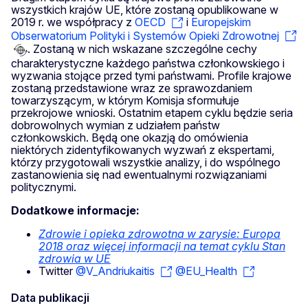
wszystkich krajów UE, które zostaną opublikowane w
2019 r. we współpracy z
OECD
i
Europejskim
Obserwatorium Polityki i Systemów Opieki Zdrowotnej
. Zostaną w nich wskazane szczególne cechy
charakterystyczne każdego państwa członkowskiego i
wyzwania stojące przed tymi państwami. Profile krajowe
zostaną przedstawione wraz ze sprawozdaniem
towarzyszącym, w którym Komisja sformułuje
przekrojowe wnioski. Ostatnim etapem cyklu będzie seria
dobrowolnych wymian z udziałem państw
członkowskich. Będą one okazją do omówienia
niektórych zidentyfikowanych wyzwań z ekspertami,
którzy przygotowali wszystkie analizy, i do wspólnego
zastanowienia się nad ewentualnymi rozwiązaniami
politycznymi.
Dodatkowe informacje:
Zdrowie i opieka zdrowotna w zarysie: Europa
2018 oraz więcej informacji na temat cyklu Stan
zdrowia w UE
Twitter
@V_Andriukaitis
@EU_Health
Data publikacji