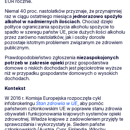
EUR rocznie.
Niemal 40 proc. nastolatków przyznaje, że przynajmniej
raz w ciągu ostatniego miesiąca
jednorazowo spożyło
alkohol w nadmiernych ilościach
. Chociaż dzięki
polityce ograniczania spożycia alkoholu spożycie to
spadło w szeregu państw UE, picie dużych ilości alkoholu
przez zarówno nastolatków, jak i osoby dorosłe
pozostaje istotnym problemem związanym ze zdrowiem
publicznym.
Prawdopodobieństwo zgłoszenia
niezaspokojonych
potrzeb w zakresie opieki
przez gospodarstwa
domowe o niskich dochodach jest pięciokrotnie wyższe
niż w przypadku gospodarstw domowych o wysokich
dochodach.
Kontekst
W 2016 r. Komisja Europejska rozpoczęła cykl
infobrokeringu
Stan zdrowia w UE
, aby pomóc
państwom członkowskim UE w poprawie stanu zdrowia
obywateli i funkcjonowania krajowych systemów opieki
zdrowotnej. Władze krajowe z zadowoleniem przyjęły te
sprawozdania i wykorzystały je. Siedem państw
członkowskich (Austria, Cypr, Finlandia, Włochy,