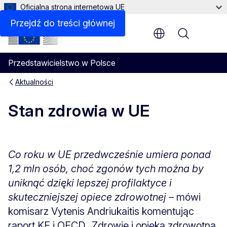
Oficjalna strona internetowa UE
Przejdź do treści głównej
Menu
Przedstawicielstwo w Polsce
Aktualności
Stan zdrowia w UE
Co roku w UE przedwcześnie umiera ponad
1,2 mln osób, choć zgonów tych można by
uniknąć dzięki lepszej profilaktyce i
skuteczniejszej opiece zdrowotnej –
mówi
komisarz Vytenis Andriukaitis komentując
raport KE i OECD „Zdrowie i opieka zdrowotna