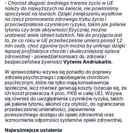
- Chociaż długość średniego trwania życia w UE
należy do najwyższych na świecie, nie powinniśmy
spoczywać na laurach. Dzięki zwiększeniu wysiłków
na rzecz promowania zdrowego trybu życia i
przeciwdziałania czynnikom ryzyka, takim jak palenie
tytoniu czy brak aktywności fizycznej, można
uratować wiele istnień ludzkich. Nie do przyjęcia jest
to, że co roku w UE przedwcześnie umiera ponad 1,2
mln osób, choć zgonów tych można by uniknąć dzięki
lepszej profilaktyce chorób i skuteczniejszej opiece
zdrowotnej
- powiedział komisarz ds. zdrowia i
bezpieczeństwa żywności
Vytenis
Andriukaitis
.
W sprawozdaniu wzywa się ponadto do poprawy
zdrowia psychicznego i zapobiegania chorobom
psychicznym, które nie tylko mają konsekwencje
społeczne, lecz również generują koszty (szacuje się, że
ich koszt przekracza 4 proc. PKB w całej UE). Wzywa
się również do uwzględnienia czynników ryzyka, takich
jak palenie tytoniu, alkohol czy otyłość, do ograniczenia
przedwczesnej umieralności, zapewnienia
powszechnego dostępu do opieki zdrowotnej oraz
wzmocnienia odporności systemów opieki zdrowotnej.
Najważniejsze ustalenia