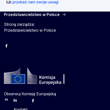
lub
przekaż nam swoje uwagi
Przedstawicielstwo w Polsce
Stroną zarządza:
Przedstawicielstwo w Polsce
Facebook
Instagram
Twitter
Youtube
Obserwuj Komisję Europejską
Mastodon
LinkedIn
Bluesky
Facebook
Youtube
Other
Kontakt