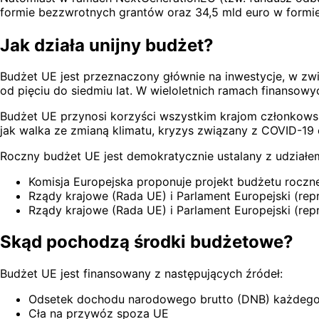
formie bezzwrotnych grantów oraz 34,5 mld euro w form
Jak działa unijny budżet?
Budżet UE jest przeznaczony głównie na inwestycje, w zw
od pięciu do siedmiu lat. W wieloletnich ramach finansow
Budżet UE przynosi korzyści wszystkim krajom członkowsk
jak walka ze zmianą klimatu, kryzys związany z COVID-19
Roczny budżet UE jest demokratycznie ustalany z udziałem
Komisja Europejska proponuje projekt budżetu roczn
Rządy krajowe (Rada UE) i Parlament Europejski (r
Rządy krajowe (Rada UE) i Parlament Europejski (rep
Skąd pochodzą środki budżetowe?
Budżet UE jest finansowany z następujących źródeł:
Odsetek dochodu narodowego brutto (DNB) każdego 
Cła na przywóz spoza UE