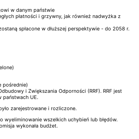
ngowi w danym państwie
głych płatności i grzywny, jak również nadwyżka z
ostaną spłacone w dłuższej perspektywie - do 2058 r.
elone)
e pośrednie)
dbudowy i Zwiększania Odporności (RRF). RRF jest
 w państwach UE.
ło zarejestrowane i rozliczone.
 o wyeliminowanie wszelkich uchybień lub błędów.
Komisja wykonała budżet.