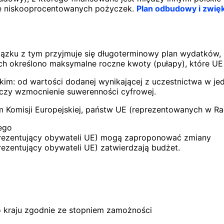
ie niskooprocentowanych pożyczek.
Plan odbudowy i zwię
iązku z tym przyjmuje się długoterminowy plan wydatków, 
ych określono maksymalne roczne kwoty (pułapy), które UE
im: od wartości dodanej wynikającej z uczestnictwa w je
 czy wzmocnienie suwerenności cyfrowej.
 Komisji Europejskiej, państw UE (reprezentowanych w Rad
ego
eprezentujący obywateli UE) mogą zaproponować zmiany
rezentujący obywateli UE) zatwierdzają budżet.
kraju zgodnie ze stopniem zamożności