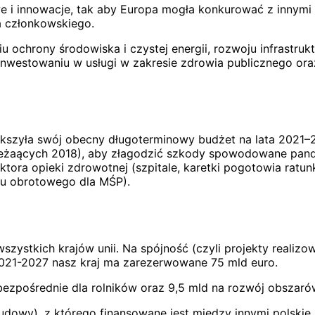
e i innowacje, tak aby Europa mogła konkurować z innymi
a członkowskiego.
u ochrony środowiska i czystej energii, rozwoju infrastruk
 inwestowaniu w usługi w zakresie zdrowia publicznego ora
ększyła swój obecny długoterminowy budżet na lata 202
eżaących 2018), aby złagodzić szkody spowodowane pandemi
tora opieki zdrowotnej (szpitale, karetki pogotowia ratu
ału obrotowego dla MŚP).
ystkich krajów unii. Na spójność (czyli projekty realizowa
 2021-2027 nasz kraj ma zarezerwowane 75 mld euro.
bezpośrednie dla rolników oraz 9,5 mld na rozwój obszaró
dowy), z którego finansowane jest między innymi polskie