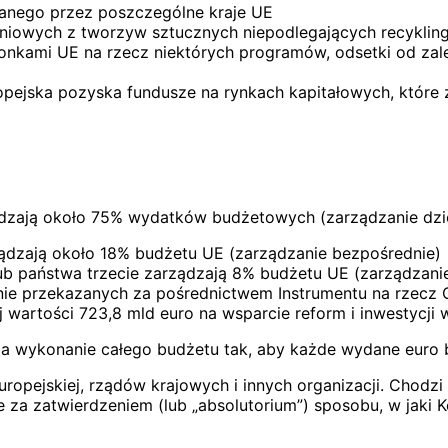
ranego przez poszczególne kraje UE
aniowych z tworzyw sztucznych niepodlegających recykli
nkami UE na rzecz niektórych programów, odsetki od zale
pejska pozyska fundusze na rynkach kapitałowych, które z
ądzają około 75% wydatków budżetowych (zarządzanie dzi
rządzają około 18% budżetu UE (zarządzanie bezpośrednie)
ub państwa trzecie zarządzają 8% budżetu UE (zarządzani
e przekazanych za pośrednictwem Instrumentu na rzecz O
j wartości 723,8 mld euro na wsparcie reform i inwestycji
a wykonanie całego budżetu tak, aby każde wydane euro by
opejskiej, rządów krajowych i innych organizacji. Chodzi
e za zatwierdzeniem (lub „absolutorium”) sposobu, w jaki 