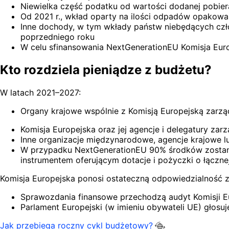
Niewielka część podatku od wartości dodanej pobie
Od 2021 r., wkład oparty na ilości odpadów opakow
Inne dochody, w tym wkłady państw niebędących czło
poprzedniego roku
W celu sfinansowania NextGenerationEU Komisja Euro
Kto rozdziela pieniądze z budżetu?
W latach 2021–2027:
Organy krajowe wspólnie z Komisją Europejską zarz
Komisja Europejska oraz jej agencje i delegatury za
Inne organizacje międzynarodowe, agencje krajowe l
W przypadku NextGenerationEU 90% środków zostani
instrumentem oferującym dotacje i pożyczki o łączne
Komisja Europejska ponosi ostateczną odpowiedzialność z
Sprawozdania finansowe przechodzą audyt Komisji Eur
Parlament Europejski (w imieniu obywateli UE) głosuj
Jak przebiega roczny cykl budżetowy?