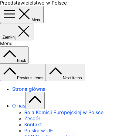
Przedstawicielstwo w Polsce
Menu
Zamknij
Menu
Back
Previous items
Next items
Strona główna
O nas
Rola Komisji Europejskiej w Polsce
Zespół
Kontakt
Polska w UE