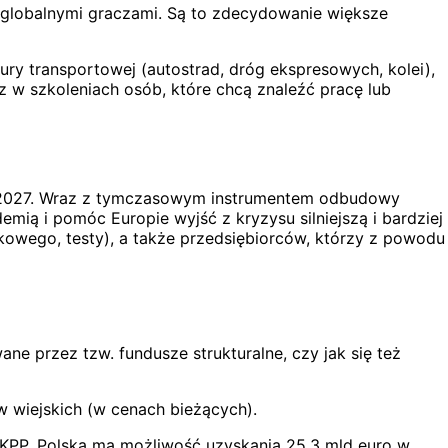
 globalnymi graczami. Są to zdecydowanie większe
tury transportowej (autostrad, dróg ekspresowych, kolei),
z w szkoleniach osób, które chcą znaleźć pracę lub
1–2027. Wraz z tymczasowym instrumentem odbudowy
ą i pomóc Europie wyjść z kryzysu silniejszą i bardziej
nkowego, testy), a także przedsiębiorców, którzy z powodu
ne przez tzw. fundusze strukturalne, czy jak się też
w wiejskich (w cenach bieżących).
 KPP, Polska ma możliwość uzyskania 25,3 mld euro w