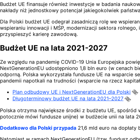
Budżet UE finansuje również inwestycje w badania naukow
nakłady niż jednostkowy potencjał jakiegokolwiek państw
Dla Polski budżet UE odegrał zasadniczą rolę we wspierani
wspieraniu innowacji i MŚP, modernizacji sektora rolnego,
przyspieszyć karierę zawodową.
Budżet UE na lata 2021-2027
Ze względu na pandemię COVID-19 Unia Europejska powi
NextGenerationEU udostępniono 1,8 bln euro (w cenach bi
odporną. Polska wykorzystała fundusze UE na wsparcie sek
pandemii napotkali na trudności (wsparcie na rzecz kapit
Plan odbudowy UE i NextGenerationEU dla
Polski
Długoterminowy budżet UE na lata 2021–2027
Polska otrzyma największe środki z budżetu UE, spośród wsz
potocznie mówi fundusze unijne) w budżecie unii na lata
Dodatkowo dla Polski przypada
21,6 mld euro na dopłaty 
Natomiast w ramach NextGenerationEU (tzw. fundusz odbu