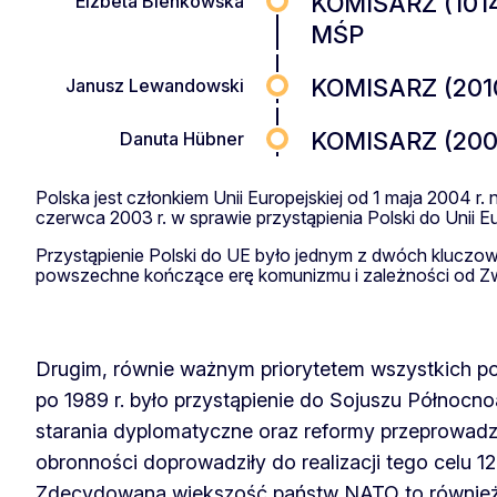
KOMISARZ (1014-
Elżbeta Bieńkowska
MŚP
KOMISARZ (2010
Janusz Lewandowski
KOMISARZ (2004–
Danuta Hübner
Polska jest członkiem Unii Europejskiej od 1 maja 2004 
czerwca 2003 r. w sprawie przystąpienia Polski do Unii 
Przystąpienie Polski do UE było jednym z dwóch kluczowy
powszechne kończące erę komunizmu i zależności od Zw
Drugim, równie ważnym priorytetem wszystkich p
po 1989 r. było przystąpienie do Sojuszu Północno
starania dyplomatyczne oraz reformy przeprowadz
obronności doprowadziły do realizacji tego celu 12
Zdecydowana większość państw NATO to również