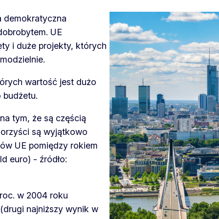
a demokratyczna
 dobrobytem. UE
ty i duże projekty, których
amodzielnie.
tórych wartość jest dużo
o budżetu.
na tym, że są częścią
korzyści są wyjątkowo
ajów UE pomiędzy rokiem
d euro) - źródło:
proc. w 2004 roku
(drugi najniższy wynik w