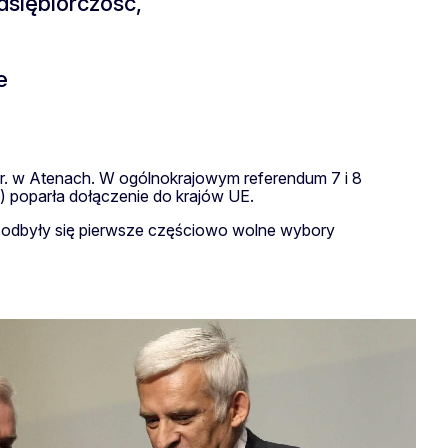
siębiorczość,
e
3 r. w Atenach. W ogólnokrajowym referendum 7 i 8
) poparła dołączenie do krajów UE.
dy odbyły się pierwsze częściowo wolne wybory