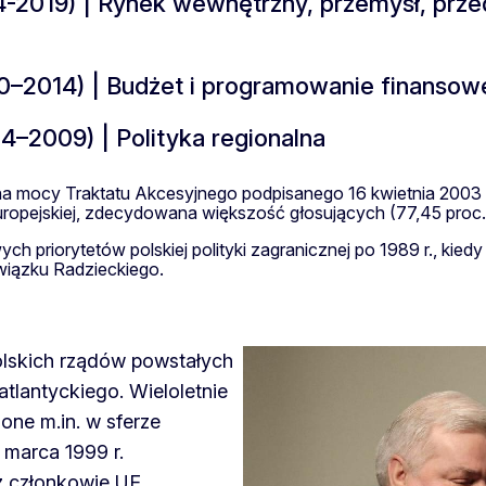
2019) | Rynek wewnętrzny, przemysł, przed
–2014) | Budżet i programowanie finansow
2009) | Polityka regionalna
r. na mocy Traktatu Akcesyjnego podpisanego 16 kwietnia 200
Europejskiej, zdecydowana większość głosujących (77,45 proc.
ch priorytetów polskiej polityki zagranicznej po 1989 r., kie
iązku Radzieckiego.
olskich rządów powstałych
atlantyckiego. Wieloletnie
one m.in. w sferze
 marca 1999 r.
 członkowie UE.