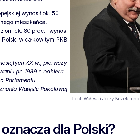
pejskiej wynosił ok. 50
ednego mieszkańca,
ziom ok. 80 proc. i wynosi
ał Polski w całkowitym PKB
iesiątych XX w., pierwszy
aniu po 1989 r. odbiera
do Parlamentu
znania Wałęsie Pokojowej
Lech Wałęsa i Jerzy Buzek, grud
oznacza dla Polski?