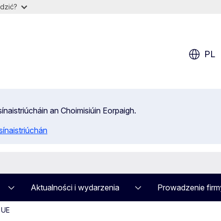
dzić?
PL
isínaistriúcháin an Choimisiúin Eorpaigh.
ínaistriúchán
Aktualności i wydarzenia
Prowadzenie firm
 UE