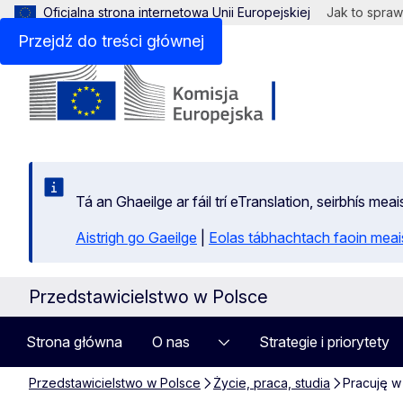
Oficjalna strona internetowa Unii Europejskiej
Jak to spraw
Przejdź do treści głównej
Tá an Ghaeilge ar fáil trí eTranslation, seirbhís mea
Aistrigh go Gaeilge
|
Eolas tábhachtach faoin meais
Przedstawicielstwo w Polsce
Strona główna
O nas
Strategie i priorytety
Przedstawicielstwo w Polsce
Życie, praca, studia
Pracuję w