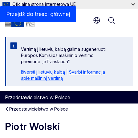
Oficjalna strona internetowa UE
Kontakt
Przejdź do treści głównej
Menu
Vertimą į lietuvių kalbą galima sugeneruoti
Europos Komisijos mašininio vertimo
priemone „eTranslation“.
Išversti į lietuvių kalbą
|
Svarbi informacija
apie mašininį vertimą
Przedstawicielstwo w Polsce
Przedstawicielstwo w Polsce
Piotr Wolski