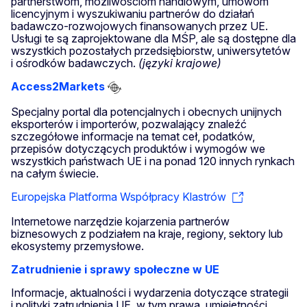
partnerstwom, możliwościom handlowym, umowom
licencyjnym i wyszukiwaniu partnerów do działań
badawczo-rozwojowych finansowanych przez UE.
Usługi te są zaprojektowane dla MŚP, ale są dostępne dla
wszystkich pozostałych przedsiębiorstw, uniwersytetów
i ośrodków badawczych.
(języki krajowe)
Access2Markets
Specjalny portal dla potencjalnych i obecnych unijnych
eksporterów i importerów, pozwalający znaleźć
szczegółowe informacje na temat ceł, podatków,
przepisów dotyczących produktów i wymogów we
wszystkich państwach UE i na ponad 120 innych rynkach
na całym świecie.
Europejska Platforma Współpracy Klastrów
Internetowe narzędzie kojarzenia partnerów
biznesowych z podziałem na kraje, regiony, sektory lub
ekosystemy przemysłowe.
Zatrudnienie i sprawy społeczne w UE
Informacje, aktualności i wydarzenia dotyczące strategii
i polityki zatrudnienia UE, w tym prawa, umiejętności