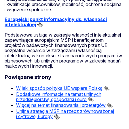
i kwalifikacje pracowników, mobilność, ochrona socjalna
i włączenie społeczne.
Europejski punkt informacyjny ds. własności
intelektualnej
Podstawowa usługa w zakresie własności intelektualnej
zapewniająca europejskim MŚP i beneficjentom
projektów badawczych finansowanych przez UE
bezpłatne wsparcie w zarządzaniu własnością
intelektualną w kontekście transnarodowych programów
biznesowych lub unijnych programów w zakresie badań
naukowych i innowacji.
Powiązane strony
W jaki sposób polityka UE wspiera Polskę
Dodatkowe informacje na temat unijnych
przedsiębiorstw, gospodarki i euro
Więcej na temat finansowania i przetargów
Unijna strategia MŚP na rzecz zrównoważonej
i cyfrowej Europy