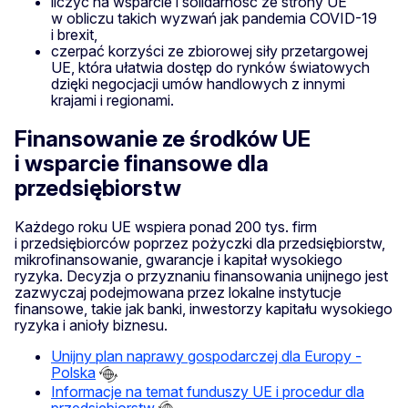
liczyć na wsparcie i solidarność ze strony UE
w obliczu takich wyzwań jak pandemia COVID-19
i brexit,
czerpać korzyści ze zbiorowej siły przetargowej
UE, która ułatwia dostęp do rynków światowych
dzięki negocjacji umów handlowych z innymi
krajami i regionami.
Finansowanie ze środków UE
i wsparcie finansowe dla
przedsiębiorstw
Każdego roku UE wspiera ponad 200 tys. firm
i przedsiębiorców poprzez pożyczki dla przedsiębiorstw,
mikrofinansowanie, gwarancje i kapitał wysokiego
ryzyka. Decyzja o przyznaniu finansowania unijnego jest
zazwyczaj podejmowana przez lokalne instytucje
finansowe, takie jak banki, inwestorzy kapitału wysokiego
ryzyka i anioły biznesu.
Unijny plan naprawy gospodarczej dla Europy -
Polska
Informacje na temat funduszy UE i procedur dla
przedsiębiorstw