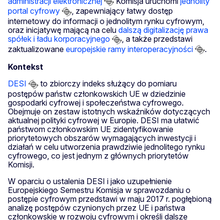
administracji elektronicznej
Komisja uruchomi
jednolity
portal cyfrowy
, zapewniający łatwy dostęp
internetowy do informacji o jednolitym rynku cyfrowym,
oraz inicjatywę mającą na celu
dalszą digitalizację prawa
spółek i ładu korporacyjnego
, a także przedstawi
zaktualizowane
europejskie ramy interoperacyjności
.
Kontekst
DESI
to zbiorczy indeks służący do pomiaru
postępów państw członkowskich UE w dziedzinie
gospodarki cyfrowej i społeczeństwa cyfrowego.
Obejmuje on zestaw istotnych wskaźników dotyczących
aktualnej polityki cyfrowej w Europie. DESI ma ułatwić
państwom członkowskim UE zidentyfikowanie
priorytetowych obszarów wymagających inwestycji i
działań w celu utworzenia prawdziwie jednolitego rynku
cyfrowego, co jest jednym z głównych priorytetów
Komisji.
W oparciu o ustalenia DESI i jako uzupełnienie
Europejskiego Semestru Komisja w sprawozdaniu o
postępie cyfrowym przedstawi w maju 2017 r. pogłębioną
analizę postępów czynionych przez UE i państwa
członkowskie w rozwoju cyfrowym i określi dalsze