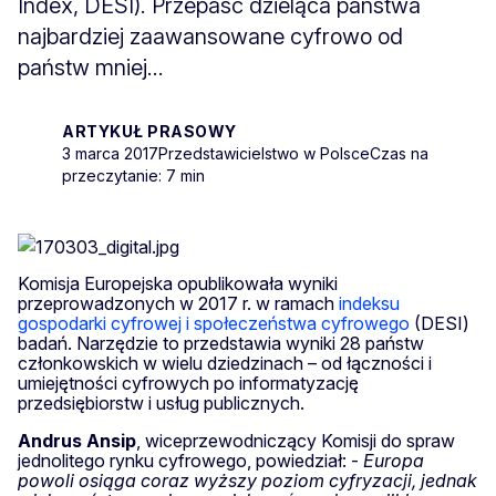
Index, DESI). Przepaść dzieląca państwa
najbardziej zaawansowane cyfrowo od
państw mniej...
ARTYKUŁ PRASOWY
3 marca 2017
Przedstawicielstwo w Polsce
Czas na
przeczytanie: 7 min
Komisja Europejska opublikowała wyniki
przeprowadzonych w 2017 r. w ramach
indeksu
gospodarki cyfrowej i społeczeństwa cyfrowego
(DESI)
badań. Narzędzie to przedstawia wyniki 28 państw
członkowskich w wielu dziedzinach – od łączności i
umiejętności cyfrowych po informatyzację
przedsiębiorstw i usług publicznych.
Andrus
Ansip
, wiceprzewodniczący Komisji do spraw
jednolitego rynku cyfrowego, powiedział: -
Europa
powoli osiąga coraz wyższy poziom cyfryzacji, jednak