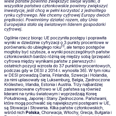
wiele państw powinno zwiększyć swoje wysiłki
,
a
wszystkie państwa członkowskie powinny zwiększyć
inwestycje, jeśli chcą w pełni korzystać z jednolitego
rynku cyfrowego. Nie chcemy cyfrowej Europy dwóch
prędkości. Powinniśmy działać razem, aby Unia
Europejska stała się światowym liderem gospodarki
cyfrowej
.
Ogólnie rzecz biorąc UE poczyniła postępy i poprawiła
wyniki w dziedzinie cyfryzacji o 3 punkty procentowe w
[1]
porównaniu do ubiegłego roku
, ale tempo postępów
mogłoby być szybsze, a wyniki poszczególnych państw
członkowskich bardzo różnią się między sobą (przepaść
cyfrowa między wynikami państw z pierwszych i
ostatnich pozycji wzrosła do 37 punktów procentowych,
podczas gdy w DESI z 2014 r. wynosiła 36). W tym roku
w DESI prowadzą Dania, Finlandia, Szwecja i Holandia,
za nimi uplasowały się Luksemburg, Belgia, Zjednoczone
Królestwo, Irlandia, Estonia i Austria. Trzy najbardziej
zaawansowane cyfrowo w UE państwa są również
liderami na rynku światowym i wyprzedzają Koreę
Południową, Japonię i Stany Zjednoczone. Państwami,
które mogą pochwalić się największymi postępami w UE,
są Słowacja i Słowenia. Kilka państw członkowskich,
wśród nich
Polska
, Chorwacja, Włochy, Grecja, Bułgaria i