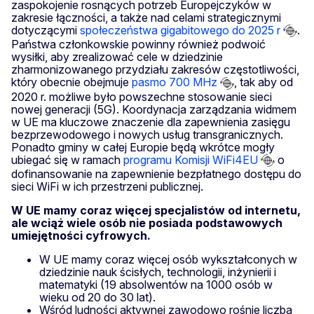
zaspokojenie rosnących potrzeb Europejczyków w
zakresie łączności, a także nad celami strategicznymi
dotyczącymi
społeczeństwa gigabitowego do 2025 r
.
Państwa członkowskie powinny również podwoić
wysiłki, aby zrealizować cele w dziedzinie
zharmonizowanego przydziału zakresów częstotliwości,
który obecnie obejmuje
pasmo 700 MHz
, tak aby od
2020 r. możliwe było powszechne stosowanie sieci
nowej generacji (5G). Koordynacja zarządzania widmem
w UE ma kluczowe znaczenie dla zapewnienia zasięgu
bezprzewodowego i nowych usług transgranicznych.
Ponadto gminy w całej Europie będą wkrótce mogły
ubiegać się w ramach
programu Komisji WiFi4EU
o
dofinansowanie na zapewnienie bezpłatnego dostępu do
sieci WiFi w ich przestrzeni publicznej.
W UE mamy coraz więcej specjalistów od internetu,
ale wciąż wiele osób nie posiada podstawowych
umiejętności cyfrowych.
W UE mamy coraz więcej osób wykształconych w
dziedzinie nauk ścisłych, technologii, inżynierii i
matematyki (19 absolwentów na 1000 osób w
wieku od 20 do 30 lat).
Wśród ludności aktywnej zawodowo rośnie liczba