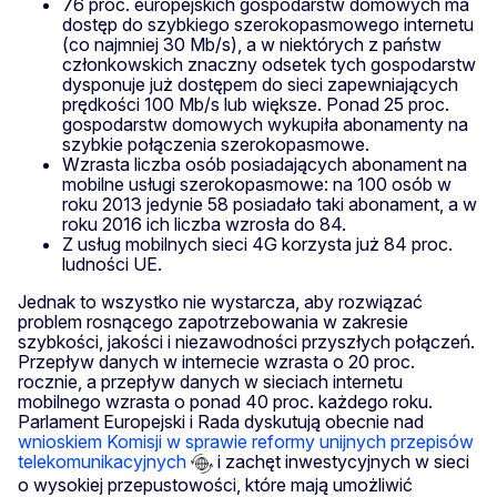
76 proc. europejskich gospodarstw domowych ma
dostęp do szybkiego szerokopasmowego internetu
(co najmniej 30 Mb/s), a w niektórych z państw
członkowskich znaczny odsetek tych gospodarstw
dysponuje już dostępem do sieci zapewniających
prędkości 100 Mb/s lub większe. Ponad 25 proc.
gospodarstw domowych wykupiła abonamenty na
szybkie połączenia szerokopasmowe.
Wzrasta liczba osób posiadających abonament na
mobilne usługi szerokopasmowe: na 100 osób w
roku 2013 jedynie 58 posiadało taki abonament, a w
roku 2016 ich liczba wzrosła do 84.
Z usług mobilnych sieci 4G korzysta już 84 proc.
ludności UE.
Jednak to wszystko nie wystarcza, aby rozwiązać
problem rosnącego zapotrzebowania w zakresie
szybkości, jakości i niezawodności przyszłych połączeń.
Przepływ danych w internecie wzrasta o 20 proc.
rocznie, a przepływ danych w sieciach internetu
mobilnego wzrasta o ponad 40 proc. każdego roku.
Parlament Europejski i Rada dyskutują obecnie nad
wnioskiem Komisji w sprawie reformy unijnych przepisów
telekomunikacyjnych
i zachęt inwestycyjnych w sieci
o wysokiej przepustowości, które mają umożliwić