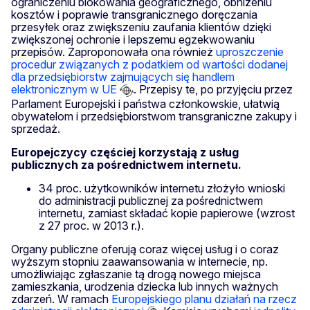
ograniczeniu blokowania geograficznego, obniżeniu
kosztów i poprawie transgranicznego doręczania
przesyłek oraz zwiększeniu zaufania klientów dzięki
zwiększonej ochronie i lepszemu egzekwowaniu
przepisów. Zaproponowała ona również
uproszczenie
procedur związanych z podatkiem od wartości dodanej
dla przedsiębiorstw zajmujących się handlem
elektronicznym w UE
. Przepisy te, po przyjęciu przez
Parlament Europejski i państwa członkowskie, ułatwią
obywatelom i przedsiębiorstwom transgraniczne zakupy i
sprzedaż.
Europejczycy częściej korzystają z usług
publicznych za pośrednictwem internetu.
34 proc. użytkowników internetu złożyło wnioski
do administracji publicznej za pośrednictwem
internetu, zamiast składać kopie papierowe (wzrost
z 27 proc. w 2013 r.).
Organy publiczne oferują coraz więcej usług i o coraz
wyższym stopniu zaawansowania w internecie, np.
umożliwiając zgłaszanie tą drogą nowego miejsca
zamieszkania, urodzenia dziecka lub innych ważnych
zdarzeń. W ramach
Europejskiego planu działań na rzecz