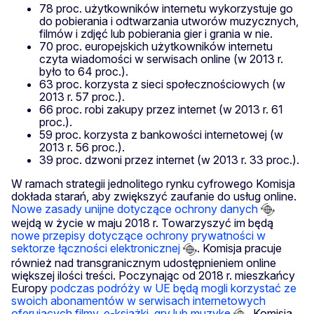
78 proc. użytkowników internetu wykorzystuje go
do pobierania i odtwarzania utworów muzycznych,
filmów i zdjęć lub pobierania gier i grania w nie.
70 proc. europejskich użytkowników internetu
czyta wiadomości w serwisach online (w 2013 r.
było to 64 proc.).
63 proc. korzysta z sieci społecznościowych (w
2013 r. 57 proc.).
66 proc. robi zakupy przez internet (w 2013 r. 61
proc.).
59 proc. korzysta z bankowości internetowej (w
2013 r. 56 proc.).
39 proc. dzwoni przez internet (w 2013 r. 33 proc.).
W ramach strategii jednolitego rynku cyfrowego Komisja
dokłada starań, aby zwiększyć zaufanie do usług online.
Nowe zasady unijne dotyczące ochrony danych
wejdą w życie w maju 2018 r. Towarzyszyć im będą
nowe przepisy dotyczące ochrony prywatności w
sektorze łączności elektronicznej
. Komisja pracuje
również nad transgranicznym udostępnieniem online
większej ilości treści. Poczynając od 2018 r. mieszkańcy
Europy
podczas podróży w UE będą mogli korzystać ze
swoich abonamentów w serwisach internetowych
oferujących filmy, e-książki, gry lub muzykę
. Komisja