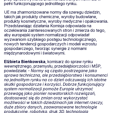
pełni funkcjonującego jednolitego rynku.
UE ma zharmonizowane normy dla szeregu dziedzin,
takich jak produkty chemiczne, wyroby budowlane,
produkty kosmetyczne, wyroby medyczne i opakowania.
Przedstawiając działania Komisja odpowiada na
oczekiwania zainteresowanych stron i zmierza do tego,
aby europejski system normalizacji odpowiadał
wyzwaniom szybkiego postępu technologicznego,
nowych tendencji gospodarczych i modeli wzrostu
gospodarczego, tworząc synergie z normami
międzynarodowymi i światowymi.
Elżbieta Bieńkowska
, komisarz do spraw rynku
wewnętrznego, przemysłu, przedsiębiorczości i MŚP,
powiedziała: -
Normy są często postrzegane jako
sprawa techniczna, ale przedsiębiorstwa i konsumenci
na jednolitym rynku na co dzień odczuwają ich istotne
skutki gospodarcze i korzyści. Dobrze funkcjonujący
system normalizacji pomoże Europie utrzymać
przewagę jako pionier nowatorskich rozwiązań,
dostosować się do zmian oraz wykorzystać
możliwości w takich dziedzinach jak internet rzeczy,
duże zbiory danych, zaawansowane technologie
produkcyjne, robotyka, druk 3D, technologia