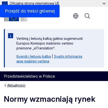
Oficjalna strona internetowa UE
Przejdź do treści głównej
Menu
Vertimą į lietuvių kalbą galima sugeneruoti
Europos Komisijos mašininio vertimo
priemone „eTranslation“.
Išversti į lietuvių kalbą
|
Svarbi informacija
apie mašininį vertimą
Przedstawicielstwo w Polsce
Aktualności
Normy wzmacniają rynek