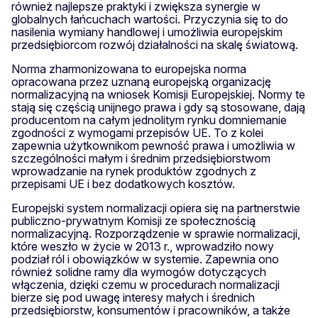
również najlepsze praktyki i zwiększa synergie w
globalnych łańcuchach wartości. Przyczynia się to do
nasilenia wymiany handlowej i umożliwia europejskim
przedsiębiorcom rozwój działalności na skalę światową.
Norma zharmonizowana to europejska norma
opracowana przez uznaną europejską organizację
normalizacyjną na wniosek Komisji Europejskiej. Normy te
stają się częścią unijnego prawa i gdy są stosowane, dają
producentom na całym jednolitym rynku domniemanie
zgodności z wymogami przepisów UE. To z kolei
zapewnia użytkownikom pewność prawa i umożliwia w
szczególności małym i średnim przedsiębiorstwom
wprowadzanie na rynek produktów zgodnych z
przepisami UE i bez dodatkowych kosztów.
Europejski system normalizacji opiera się na partnerstwie
publiczno-prywatnym Komisji ze społecznością
normalizacyjną. Rozporządzenie w sprawie normalizacji,
które weszło w życie w 2013 r., wprowadziło nowy
podział ról i obowiązków w systemie. Zapewnia ono
również solidne ramy dla wymogów dotyczących
włączenia, dzięki czemu w procedurach normalizacji
bierze się pod uwagę interesy małych i średnich
przedsiębiorstw, konsumentów i pracowników, a także