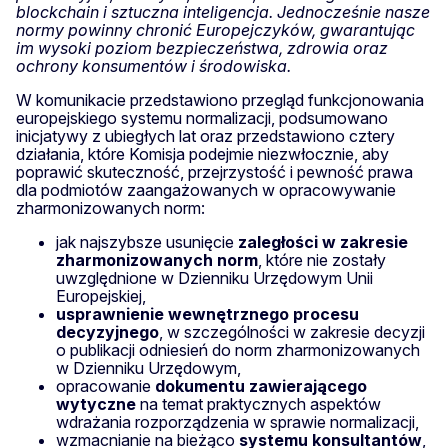
blockchain i sztuczna inteligencja. Jednocześnie nasze
normy powinny chronić Europejczyków, gwarantując
im wysoki poziom bezpieczeństwa, zdrowia oraz
ochrony konsumentów i środowiska.
W komunikacie przedstawiono przegląd funkcjonowania
europejskiego systemu normalizacji, podsumowano
inicjatywy z ubiegłych lat oraz przedstawiono cztery
działania, które Komisja podejmie niezwłocznie, aby
poprawić skuteczność, przejrzystość i pewność prawa
dla podmiotów zaangażowanych w opracowywanie
zharmonizowanych norm:
jak najszybsze usunięcie
zaległości w zakresie
zharmonizowanych norm
, które nie zostały
uwzględnione w Dzienniku Urzędowym Unii
Europejskiej,
usprawnienie wewnętrznego procesu
decyzyjnego
, w szczególności w zakresie decyzji
o publikacji odniesień do norm zharmonizowanych
w Dzienniku Urzędowym,
opracowanie
dokumentu zawierającego
wytyczne
na temat praktycznych aspektów
wdrażania rozporządzenia w sprawie normalizacji,
wzmacnianie na bieżąco
systemu konsultantów
,