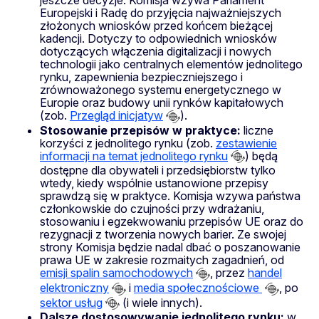
Europejski i Radę do przyjęcia najważniejszych
złożonych wniosków przed końcem bieżącej
kadencji. Dotyczy to odpowiednich wniosków
dotyczących włączenia digitalizacji i nowych
technologii jako centralnych elementów jednolitego
rynku, zapewnienia bezpieczniejszego i
zrównoważonego systemu energetycznego w
Europie oraz budowy unii rynków kapitałowych
(zob.
Przegląd inicjatyw
).
Stosowanie przepisów w praktyce:
liczne
korzyści z jednolitego rynku (zob.
zestawienie
informacji na temat jednolitego rynku
) będą
dostępne dla obywateli i przedsiębiorstw tylko
wtedy, kiedy wspólnie ustanowione przepisy
sprawdzą się w praktyce. Komisja wzywa państwa
członkowskie do czujności przy wdrażaniu,
stosowaniu i egzekwowaniu przepisów UE oraz do
rezygnacji z tworzenia nowych barier. Ze swojej
strony Komisja będzie nadal dbać o poszanowanie
prawa UE w zakresie rozmaitych zagadnień, od
emisji spalin samochodowych
, przez
handel
elektroniczny
i
media społecznościowe
, po
sektor usług
(i wiele innych).
Dalsze dostosowywanie jednolitego rynku:
w