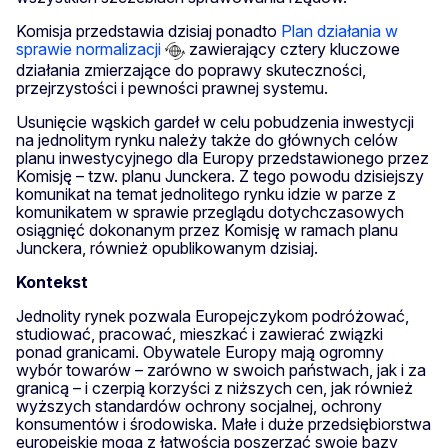
Komisja przedstawia dzisiaj ponadto
Plan działania w
sprawie normalizacji
zawierający cztery kluczowe
działania zmierzające do poprawy skuteczności,
przejrzystości i pewności prawnej systemu.
Usunięcie wąskich gardeł w celu pobudzenia inwestycji
na jednolitym rynku należy także do głównych celów
planu inwestycyjnego dla Europy przedstawionego przez
Komisję – tzw. planu Junckera. Z tego powodu dzisiejszy
komunikat na temat jednolitego rynku idzie w parze z
komunikatem w sprawie przeglądu dotychczasowych
osiągnięć dokonanym przez Komisję w ramach planu
Junckera, również opublikowanym dzisiaj.
Kontekst
Jednolity rynek pozwala Europejczykom podróżować,
studiować, pracować, mieszkać i zawierać związki
ponad granicami. Obywatele Europy mają ogromny
wybór towarów – zarówno w swoich państwach, jak i za
granicą – i czerpią korzyści z niższych cen, jak również
wyższych standardów ochrony socjalnej, ochrony
konsumentów i środowiska. Małe i duże przedsiębiorstwa
europejskie mogą z łatwością poszerzać swoje bazy