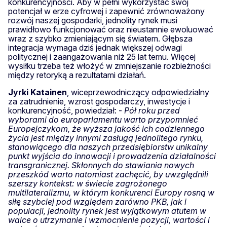
konkurencyjności. Aby w pełni wykorzystać swój
potencjał w erze cyfrowej i zapewnić zrównoważony
rozwój naszej gospodarki, jednolity rynek musi
prawidłowo funkcjonować oraz nieustannie ewoluować
wraz z szybko zmieniającym się światem. Głębsza
integracja wymaga dziś jednak większej odwagi
politycznej i zaangażowania niż 25 lat temu. Więcej
wysiłku trzeba też włożyć w zmniejszanie rozbieżności
między retoryką a rezultatami działań.
Jyrki Katainen
, wiceprzewodniczący odpowiedzialny
za zatrudnienie, wzrost gospodarczy, inwestycje i
konkurencyjność, powiedział: -
Pół roku przed
wyborami do europarlamentu warto przypomnieć
Europejczykom, że wyższa jakość ich codziennego
życia jest między innymi zasługą jednolitego rynku,
stanowiącego dla naszych przedsiębiorstw unikalny
punkt wyjścia do innowacji i prowadzenia działalności
transgranicznej. Skłonnych do stawiania nowych
przeszkód warto natomiast zachęcić, by uwzględnili
szerszy kontekst: w świecie zagrożonego
multilateralizmu, w którym konkurenci Europy rosną w
siłę szybciej pod względem zarówno PKB, jak i
populacji, jednolity rynek jest wyjątkowym atutem w
walce o utrzymanie i wzmocnienie pozycji, wartości i