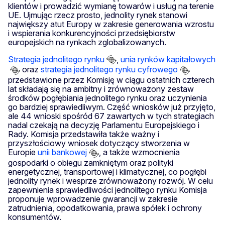
klientów i prowadzić wymianę towarów i usług na terenie
UE. Ujmując rzecz prosto, jednolity rynek stanowi
największy atut Europy w zakresie generowania wzrostu
i wspierania konkurencyjności przedsiębiorstw
europejskich na rynkach zglobalizowanych.
Strategia jednolitego rynku
,
unia rynków kapitałowych
oraz
strategia jednolitego rynku cyfrowego
przedstawione przez Komisję w ciągu ostatnich czterech
lat składają się na ambitny i zrównoważony zestaw
środków pogłębiania jednolitego rynku oraz uczynienia
go bardziej sprawiedliwym. Część wniosków już przyjęto,
ale 44 wnioski spośród 67 zawartych w tych strategiach
nadal czekają na decyzję Parlamentu Europejskiego i
Rady. Komisja przedstawiła także ważny i
przyszłościowy wniosek dotyczący stworzenia w
Europie
unii bankowej
, a także wzmocnienia
gospodarki o obiegu zamkniętym oraz polityki
energetycznej, transportowej i klimatycznej, co pogłębi
jednolity rynek i wesprze zrównoważony rozwój. W celu
zapewnienia sprawiedliwości jednolitego rynku Komisja
proponuje wprowadzenie gwarancji w zakresie
zatrudnienia, opodatkowania, prawa spółek i ochrony
konsumentów.