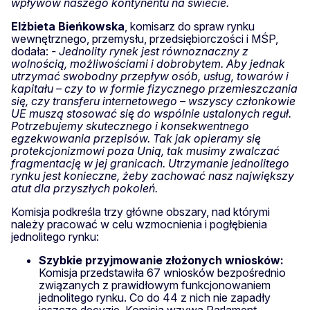
wpływów naszego kontynentu na świecie.
Elżbieta Bieńkowska
, komisarz do spraw rynku
wewnętrznego, przemysłu, przedsiębiorczości i MŚP,
dodała:
- Jednolity rynek jest równoznaczny z
wolnością, możliwościami i dobrobytem. Aby jednak
utrzymać swobodny przepływ osób, usług, towarów i
kapitału – czy to w formie fizycznego przemieszczania
się, czy transferu internetowego – wszyscy członkowie
UE muszą stosować się do wspólnie ustalonych reguł.
Potrzebujemy skutecznego i konsekwentnego
egzekwowania przepisów. Tak jak opieramy się
protekcjonizmowi poza Unią, tak musimy zwalczać
fragmentację w jej granicach. Utrzymanie jednolitego
rynku jest konieczne, żeby zachować nasz największy
atut dla przyszłych pokoleń.
Komisja podkreśla trzy główne obszary, nad którymi
należy pracować w celu wzmocnienia i pogłębienia
jednolitego rynku:
Szybkie przyjmowanie złożonych wniosków:
Komisja przedstawiła 67 wniosków bezpośrednio
związanych z prawidłowym funkcjonowaniem
jednolitego rynku. Co do 44 z nich nie zapadły
jeszcze decyzje. Komisja wzywa Parlament