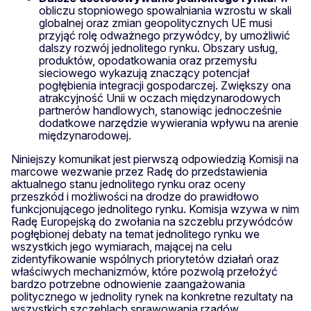
obliczu stopniowego spowalniania wzrostu w skali
globalnej oraz zmian geopolitycznych UE musi
przyjąć rolę odważnego przywódcy, by umożliwić
dalszy rozwój jednolitego rynku. Obszary usług,
produktów, opodatkowania oraz przemysłu
sieciowego wykazują znaczący potencjał
pogłębienia integracji gospodarczej. Zwiększy ona
atrakcyjność Unii w oczach międzynarodowych
partnerów handlowych, stanowiąc jednocześnie
dodatkowe narzędzie wywierania wpływu na arenie
międzynarodowej.
Niniejszy komunikat jest pierwszą odpowiedzią Komisji na
marcowe wezwanie przez Radę do przedstawienia
aktualnego stanu jednolitego rynku oraz oceny
przeszkód i możliwości na drodze do prawidłowo
funkcjonującego jednolitego rynku. Komisja wzywa w nim
Radę Europejską do zwołania na szczeblu przywódców
pogłębionej debaty na temat jednolitego rynku we
wszystkich jego wymiarach, mającej na celu
zidentyfikowanie wspólnych priorytetów działań oraz
właściwych mechanizmów, które pozwolą przełożyć
bardzo potrzebne odnowienie zaangażowania
politycznego w jednolity rynek na konkretne rezultaty na
wszystkich szczeblach sprawowania rządów.