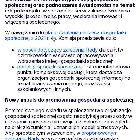
społecznej oraz podnoszenia świadomości na temat
ich potencjału
, w szczególności w zakresie tworzenia
wysokiej jakości miejsc pracy, wspierania innowacji i
włączenia społecznego.
W nawiązaniu do
planu działania na rzecz gospodarki
społecznej z 2021 r.
Komisja przedstawia dziś:
wniosek dotyczący zalecenia Rady
dla państw
członkowskich w sprawie opracowywania i
wdrażania strategii gospodarki społecznej;
portal gospodarki społecznej
– stronę internetową
punktu kompleksowej obsługi, która dostarcza
organizacjom gospodarki społecznej informacji na
temat finansowania unijnego, możliwości
szkoleniowych i innych.
Nowy impuls do promowania gospodarki społecznej
Pomimo swojego wkładu w społeczeństwo organizacje
gospodarki społecznej często napotykają przeszkody w
rozwijaniu i poszerzaniu swojej działalności ze względu
na brak zrozumienia i uznania ich modeli biznesowych.
Aby sprostać tym wyzwaniom, w
proponowanym
zaleceniu Rady
wzywa się państwa członkowskie