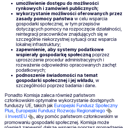
umożliwienie dostępu do możliwości
rynkowych i zamówień publicznych;
wykorzystanie możliwości oferowanych przez
zasady pomocy państwa
w celu wsparcia
gospodarki społecznej, w tym przepisów
dotyczących pomocy na rozpoczęcie działalności,
reintegracji pracowników znajdujących się w
szczególnie niekorzystnej sytuacji oraz wsparcia
lokalnej infrastruktury;
zapewnienie, aby systemy podatkowe
wspierały gospodarkę społeczną
poprzez
uproszczenie procedur administracyjnych i
rozważenie odpowiednio opracowanych zachęt
podatkowych;
podnoszenie świadomości na temat
gospodarki społecznej i jej wkładu
, w
szczególności poprzez badania i dane.
Ponadto Komisja zaleca również państwom
członkowskim optymalne wykorzystanie dostępnych
funduszy UE, takich jak
Europejski Fundusz Społeczny
Plus
,
Europejski Fundusz Rozwoju Regionalnego
i
InvestEU
, aby pomóc państwom członkowskim w
promowaniu gospodarki społecznej. Komisja może
również zapewnić dalsze wsparcie poprzez gromadzenie