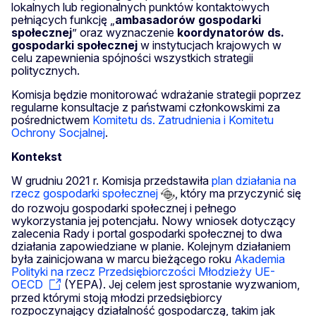
lokalnych lub regionalnych punktów kontaktowych
pełniących funkcję „
ambasadorów gospodarki
społecznej
” oraz wyznaczenie
koordynatorów ds.
gospodarki społecznej
w instytucjach krajowych w
celu zapewnienia spójności wszystkich strategii
politycznych.
Komisja będzie monitorować wdrażanie strategii poprzez
regularne konsultacje z państwami członkowskimi za
pośrednictwem
Komitetu ds. Zatrudnienia i Komitetu
Ochrony Socjalnej
.
Kontekst
W grudniu 2021 r. Komisja przedstawiła
plan działania na
rzecz gospodarki społecznej
, który ma przyczynić się
do rozwoju gospodarki społecznej i pełnego
wykorzystania jej potencjału. Nowy wniosek dotyczący
zalecenia Rady i portal gospodarki społecznej to dwa
działania zapowiedziane w planie. Kolejnym działaniem
była zainicjowana w marcu bieżącego roku
Akademia
Polityki na rzecz Przedsiębiorczości Młodzieży UE-
OECD
(YEPA). Jej celem jest sprostanie wyzwaniom,
przed którymi stoją młodzi przedsiębiorcy
rozpoczynający działalność gospodarczą, takim jak