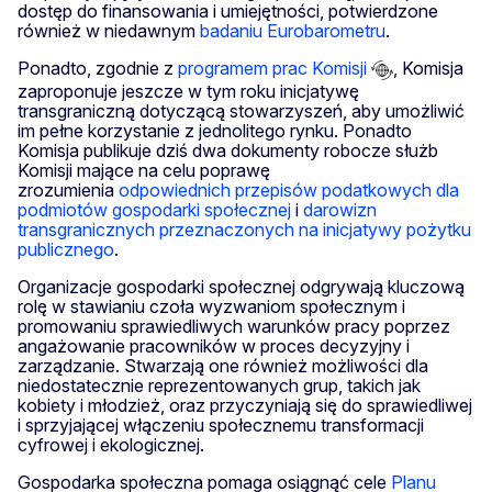
dostęp do finansowania i umiejętności, potwierdzone
również w niedawnym
badaniu Eurobarometru
.
Ponadto, zgodnie z
programem prac Komisji
, Komisja
zaproponuje jeszcze w tym roku inicjatywę
transgraniczną dotyczącą stowarzyszeń, aby umożliwić
im pełne korzystanie z jednolitego rynku. Ponadto
Komisja publikuje dziś dwa dokumenty robocze służb
Komisji mające na celu poprawę
zrozumienia
odpowiednich przepisów podatkowych dla
podmiotów gospodarki społecznej
i
darowizn
transgranicznych przeznaczonych na inicjatywy pożytku
publicznego
.
Organizacje gospodarki społecznej odgrywają kluczową
rolę w stawianiu czoła wyzwaniom społecznym i
promowaniu sprawiedliwych warunków pracy poprzez
angażowanie pracowników w proces decyzyjny i
zarządzanie. Stwarzają one również możliwości dla
niedostatecznie reprezentowanych grup, takich jak
kobiety i młodzież, oraz przyczyniają się do sprawiedliwej
i sprzyjającej włączeniu społecznemu transformacji
cyfrowej i ekologicznej.
Gospodarka społeczna pomaga osiągnąć cele
Planu