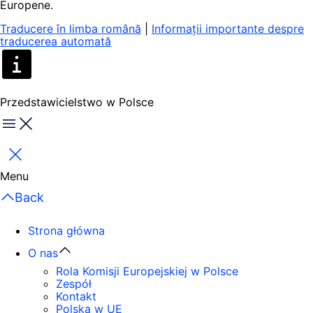
Europene.
Traducere în limba română
|
Informații importante despre
traducerea automată
Przedstawicielstwo w Polsce
Menu
Zamknij
Menu
Back
Strona główna
O nas
Rola Komisji Europejskiej w Polsce
Zespół
Kontakt
Polska w UE