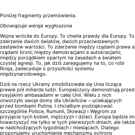
Poniżej fragmenty przemówienia.
Obowiązuje wersja wygłoszona
Wojna wróciła do Europy. To chwila prawdy dla Europy. To
zderzenie dwóch światów, dwóch przeciwstawnych
zestawów wartości. To zderzenie między rządami prawa a
rządami broni; między demokracjami a autokracjami;
między porządkiem opartym na zasadach a światem
czystej agresji. To, jak dziś zareagujemy na to, co robi
Rosja, zadecyduje o przyszłości systemu
międzynarodowego.
Dziś na rzecz Ukrainy zmobilizowała się Unia licząca
prawie pół miliarda ludzi. Europejczycy demonstrują przed
rosyjskimi ambasadami w całej Unii. Wielu z nich
otworzyło swoje domy dla Ukraińców – uciekających
przed bombami Putina. I chciałbym podziękować
szczególnie Polsce, Rumunii, Słowacji i Węgrom za
przyjęcie tych kobiet, mężczyzn i dzieci. Europa będzie im
towarzyszyć nie tylko w tych pierwszych dniach, ale także
w nadchodzących tygodniach i miesiącach. Dlatego
proponujemy uruchomienie mechanizmu ochrony