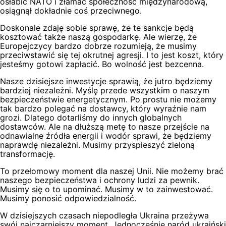
osłabić NATO i złamać społeczność międzynarodową,
osiągnął dokładnie coś przeciwnego.
Doskonale zdaję sobie sprawę, że te sankcje będą
kosztować także naszą gospodarkę. Ale wierzę, że
Europejczycy bardzo dobrze rozumieją, że musimy
przeciwstawić się tej okrutnej agresji. I to jest koszt, który
jesteśmy gotowi zapłacić. Bo wolność jest bezcenna.
Nasze dzisiejsze inwestycje sprawią, że jutro będziemy
bardziej niezależni. Myślę przede wszystkim o naszym
bezpieczeństwie energetycznym. Po prostu nie możemy
tak bardzo polegać na dostawcy, który wyraźnie nam
grozi. Dlatego dotarliśmy do innych globalnych
dostawców. Ale na dłuższą metę to nasze przejście na
odnawialne źródła energii i wodór sprawi, że będziemy
naprawdę niezależni. Musimy przyspieszyć zieloną
transformację.
To przełomowy moment dla naszej Unii. Nie możemy brać
naszego bezpieczeństwa i ochrony ludzi za pewnik.
Musimy się o to upominać. Musimy w to zainwestować.
Musimy ponosić odpowiedzialność.
W dzisiejszych czasach niepodległa Ukraina przeżywa
swój najczarniejszy moment. Jednocześnie naród ukraiński