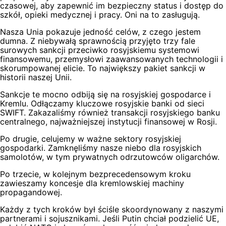
czasowej, aby zapewnić im bezpieczny status i dostęp do
szkół, opieki medycznej i pracy. Oni na to zasługują.
Nasza Unia pokazuje jedność celów, z czego jestem
dumna. Z niebywałą sprawnością przyjęto trzy fale
surowych sankcji przeciwko rosyjskiemu systemowi
finansowemu, przemysłowi zaawansowanych technologii i
skorumpowanej elicie. To największy pakiet sankcji w
historii naszej Unii.
Sankcje te mocno odbiją się na rosyjskiej gospodarce i
Kremlu. Odłączamy kluczowe rosyjskie banki od sieci
SWIFT. Zakazaliśmy również transakcji rosyjskiego banku
centralnego, najważniejszej instytucji finansowej w Rosji.
Po drugie, celujemy w ważne sektory rosyjskiej
gospodarki. Zamknęliśmy nasze niebo dla rosyjskich
samolotów, w tym prywatnych odrzutowców oligarchów.
Po trzecie, w kolejnym bezprecedensowym kroku
zawieszamy koncesje dla kremlowskiej machiny
propagandowej.
Każdy z tych kroków był ściśle skoordynowany z naszymi
partnerami i sojusznikami. Jeśli Putin chciał podzielić UE,