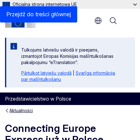
Oficjalna strona internetowa UE
Przejdź do treści głównej
Menu
Tulkojums latviešu valodā ir pieejams,
izmantojot Eiropas Komisijas mašīntulkošanas
pakalpojumu “eTranslation”.
Pārtulkot latviešu valodā
|
Svarīga informācija
par mašīntulkošanu
Przedstawicielstwo w Polsce
Aktualności
Connecting Europe
Express już w Polsce