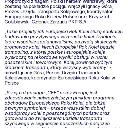
Proporczyki z flagami Polski i herbem Warszawy, które
zostaną na pokładzie pociągu wręczyli Ignacy Góra,
Prezes Urzędu Transportu Kolejowego, koordynator
Europejskiego Roku Kolei w Polsce oraz Krzysztof
Golubiewski, Członek Zarządu PKP S.A.
„Takie projekty jak Europejski Rok Kolei służą edukacji i
budowania pozytywnego wizerunku kolei. Działania,
które wspólnie zaplanowaliśmy, pozwolą skutecznie
promować kolej. Niech Europejski Rok Kolei będzie
trampoliną, z której polskie i europejskie koleje
wyskoczą na rekordowe wyniki obsługi w ruchu
pasażerskim i towarowym. Kolej powinna być tym
środkiem transportu, który wszyscy wybieramy”
-
mówił Ignacy Góra, Prezes Urzędu Transportu
Kolejowego, koordynator Europejskiego Roku Kolei w
Polsce
„Przejazd pociągu „CEE” przez Europę jest
zdecydowanie najważniejszym punktem programu
obchodów Europejskiego Roku Kolei, ale także
pewnym symbolem – przede wszystkim dobrej
współpracy kolei z poszczególnych państw oraz
gotowości do zwiększenia udziału transportu
szynowego w segmencie pasażerskich połączeń