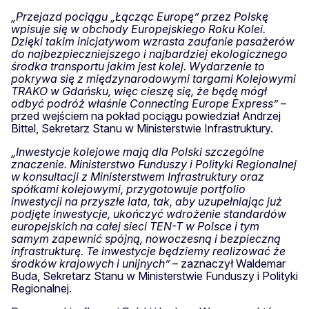
„Przejazd pociągu „Łącząc Europę” przez Polskę
wpisuje się w obchody Europejskiego Roku Kolei.
Dzięki takim inicjatywom wzrasta zaufanie pasażerów
do najbezpieczniejszego i najbardziej ekologicznego
środka transportu jakim jest kolej. Wydarzenie to
pokrywa się z międzynarodowymi targami Kolejowymi
TRAKO w Gdańsku, więc cieszę się, że będę mógł
odbyć podróż właśnie Connecting Europe Express”
–
przed wejściem na pokład pociągu powiedział Andrzej
Bittel, Sekretarz Stanu w Ministerstwie Infrastruktury.
„Inwestycje kolejowe mają dla Polski szczególne
znaczenie. Ministerstwo Funduszy i Polityki Regionalnej
w konsultacji z Ministerstwem Infrastruktury oraz
spółkami kolejowymi, przygotowuje portfolio
inwestycji na przyszłe lata, tak, aby uzupełniając już
podjęte inwestycje, ukończyć wdrożenie standardów
europejskich na całej sieci TEN-T w Polsce i tym
samym zapewnić spójną, nowoczesną i bezpieczną
infrastrukturę. Te inwestycje będziemy realizować że
środków krajowych i unijnych”
– zaznaczył Waldemar
Buda, Sekretarz Stanu w Ministerstwie Funduszy i Polityki
Regionalnej.