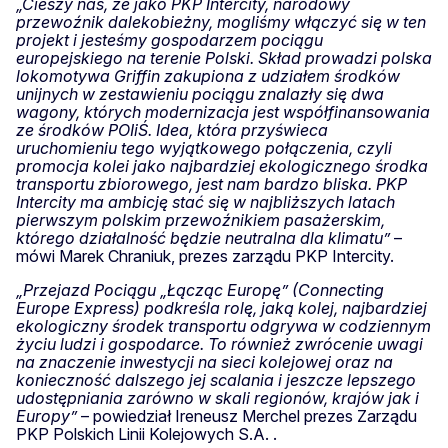
„Cieszy nas, że jako PKP Intercity, narodowy
przewoźnik dalekobieżny, mogliśmy włączyć się w ten
projekt i jesteśmy gospodarzem pociągu
europejskiego na terenie Polski. Skład prowadzi polska
lokomotywa Griffin zakupiona z udziałem środków
unijnych w zestawieniu pociągu znalazły się dwa
wagony, których modernizacja jest współfinansowania
ze środków POIiŚ. Idea, która przyświeca
uruchomieniu tego wyjątkowego połączenia, czyli
promocja kolei jako najbardziej ekologicznego środka
transportu zbiorowego, jest nam bardzo bliska. PKP
Intercity ma ambicję stać się w najbliższych latach
pierwszym polskim przewoźnikiem pasażerskim,
którego działalność będzie neutralna dla klimatu”
–
mówi Marek Chraniuk, prezes zarządu PKP Intercity.
„Przejazd Pociągu „Łącząc Europę” (Connecting
Europe Express) podkreśla rolę, jaką kolej, najbardziej
ekologiczny środek transportu odgrywa w codziennym
życiu ludzi i gospodarce. To również zwrócenie uwagi
na znaczenie inwestycji na sieci kolejowej oraz na
konieczność dalszego jej scalania i jeszcze lepszego
udostępniania zarówno w skali regionów, krajów jak i
Europy”
– powiedział Ireneusz Merchel prezes Zarządu
PKP Polskich Linii Kolejowych S.A. .