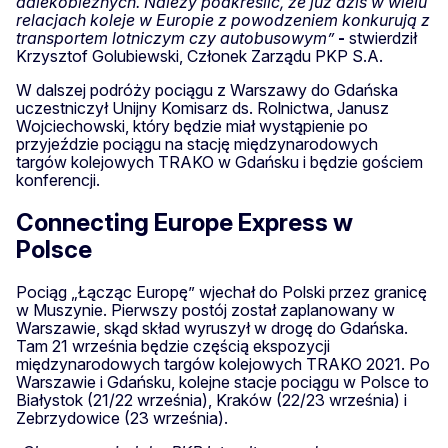
dalekobieżnych. Należy podkreślić, że już dziś w wielu
relacjach koleje w Europie z powodzeniem konkurują z
transportem lotniczym czy autobusowym”
-
stwierdził
Krzysztof Golubiewski, Członek Zarządu PKP S.A.
W dalszej podróży pociągu z Warszawy do Gdańska
uczestniczył Unijny Komisarz ds. Rolnictwa, Janusz
Wojciechowski, który będzie miał wystąpienie po
przyjeździe pociągu na stację międzynarodowych
targów kolejowych TRAKO w Gdańsku i będzie gościem
konferencji.
Connecting Europe Express w
Polsce
Pociąg „Łącząc Europę” wjechał do Polski przez granicę
w Muszynie. Pierwszy postój został zaplanowany w
Warszawie, skąd skład wyruszył w drogę do Gdańska.
Tam 21 września będzie częścią ekspozycji
międzynarodowych targów kolejowych TRAKO 2021. Po
Warszawie i Gdańsku, kolejne stacje pociągu w Polsce to
Białystok (21/22 września), Kraków (22/23 września) i
Zebrzydowice (23 września).