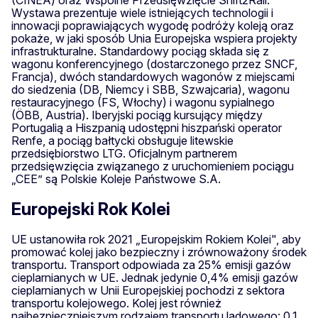
Wystawa prezentuje wiele istniejących technologii i
innowacji poprawiających wygodę podróży koleją oraz
pokaże, w jaki sposób Unia Europejska wspiera projekty
infrastrukturalne. Standardowy pociąg składa się z
wagonu konferencyjnego (dostarczonego przez SNCF,
Francja), dwóch standardowych wagonów z miejscami
do siedzenia (DB, Niemcy i SBB, Szwajcaria), wagonu
restauracyjnego (FS, Włochy) i wagonu sypialnego
(ÖBB, Austria). Iberyjski pociąg kursujący między
Portugalią a Hiszpanią udostępni hiszpański operator
Renfe, a pociąg bałtycki obsługuje litewskie
przedsiębiorstwo LTG. Oficjalnym partnerem
przedsięwzięcia związanego z uruchomieniem pociągu
„CEE” są Polskie Koleje Państwowe S.A.
Europejski Rok Kolei
UE ustanowiła rok 2021 „Europejskim Rokiem Kolei", aby
promować kolej jako bezpieczny i zrównoważony środek
transportu. Transport odpowiada za 25% emisji gazów
cieplarnianych w UE. Jednak jedynie 0,4% emisji gazów
cieplarnianych w Unii Europejskiej pochodzi z sektora
transportu kolejowego. Kolej jest również
najbezpieczniejszym rodzajem transportu lądowego: 0,1