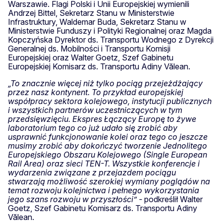
Warszawie. Flagi Polski i Unii Europejskiej wymienili
Andrzej Bittel, Sekretarz Stanu w Ministerstwie
Infrastruktury, Waldemar Buda, Sekretarz Stanu w
Ministerstwie Funduszy i Polityki Regionalnej oraz Magda
Kopczyńska Dyrektor ds. Transportu Wodnego z Dyrekcji
Generalnej ds. Mobilności i Transportu Komisji
Europejskiej oraz Walter Goetz, Szef Gabinetu
Europejskiej Komisarz ds. Transportu Adiny Vălean.
„To znacznie więcej niż tylko pociąg przejeżdżający
przez nasz kontynent. To przykład europejskiej
współpracy sektora kolejowego, instytucji publicznych
i wszystkich partnerów uczestniczących w tym
przedsięwzięciu. Ekspres Łączący Europę to żywe
laboratorium tego co już udało się zrobić aby
usprawnić funkcjonowanie kolei oraz tego co jeszcze
musimy zrobić aby dokończyć tworzenie Jednolitego
Europejskiego Obszaru Kolejowego (Single European
Rail Area) oraz sieci TEN-T. Wszystkie konferencje i
wydarzenia związane z przejazdem pociągu
stwarzają możliwość szerokiej wymiany poglądów na
temat rozwoju kolejnictwa i pełnego wykorzystania
jego szans rozwoju w przyszłości” -
podkreślił Walter
Goetz, Szef Gabinetu Komisarz ds. Transportu Adiny
Vălean.