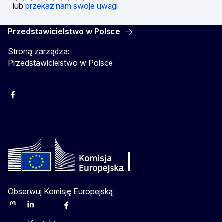
lub
przekaż nam swoje uwagi
Przedstawicielstwo w Polsce
Stroną zarządza:
Przedstawicielstwo w Polsce
Facebook
Instagram
Twitter
Youtube
Obserwuj Komisję Europejską
Mastodon
LinkedIn
Bluesky
Facebook
Youtube
Other