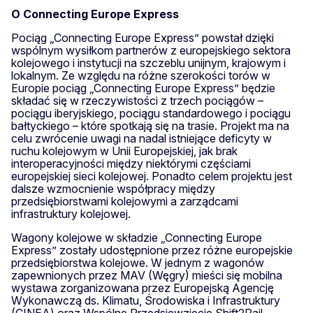
O Connecting Europe Express
Pociąg „Connecting Europe Express” powstał dzięki
wspólnym wysiłkom partnerów z europejskiego sektora
kolejowego i instytucji na szczeblu unijnym, krajowym i
lokalnym. Ze względu na różne szerokości torów w
Europie pociąg „Connecting Europe Express” będzie
składać się w rzeczywistości z trzech pociągów –
pociągu iberyjskiego, pociągu standardowego i pociągu
bałtyckiego – które spotkają się na trasie. Projekt ma na
celu zwrócenie uwagi na nadal istniejące deficyty w
ruchu kolejowym w Unii Europejskiej, jak brak
interoperacyjności między niektórymi częściami
europejskiej sieci kolejowej. Ponadto celem projektu jest
dalsze wzmocnienie współpracy między
przedsiębiorstwami kolejowymi a zarządcami
infrastruktury kolejowej.
Wagony kolejowe w składzie „Connecting Europe
Express” zostały udostępnione przez różne europejskie
przedsiębiorstwa kolejowe. W jednym z wagonów
zapewnionych przez MAV (Węgry) mieści się mobilna
wystawa zorganizowana przez Europejską Agencję
Wykonawczą ds. Klimatu, Środowiska i Infrastruktury
(CINEA) oraz Wspólne Przedsięwzięcie Shift2Rail.