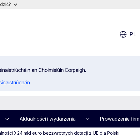
dzić?
PL
isínaistriúcháin an Choimisiúin Eorpaigh.
ínaistriúchán
Aktualności i wydarzenia
Prowadzenie firm
alności
24 mld euro bezzwrotnych dotacji z UE dla Polski