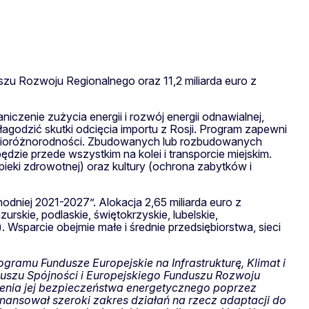
szu Rozwoju Regionalnego oraz 11,2 miliarda euro z
iczenie zużycia energii i rozwój energii odnawialnej,
agodzić skutki odcięcia importu z Rosji. Program zapewni
ny bioróżnorodności. Zbudowanych lub rozbudowanych
dzie przede wszystkim na kolei i transporcie miejskim.
ieki zdrowotnej) oraz kultury (ochrona zabytków i
dniej 2021-2027”. Alokacja 2,65 miliarda euro z
skie, podlaskie, świętokrzyskie, lubelskie,
sparcie obejmie małe i średnie przedsiębiorstwa, sieci
gramu Fundusze Europejskie na Infrastrukturę, Klimat i
duszu Spójności i Europejskiego Funduszu Rozwoju
ienia jej bezpieczeństwa energetycznego poprzez
inansował szeroki zakres działań na rzecz adaptacji do