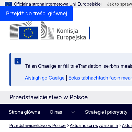
Oficjalna strona internetowa Unii Europejskiej
Jak to spraw
Przejdź do treści głównej
Tá an Ghaeilge ar fáil trí eTranslation, seirbhís mea
Aistrigh go Gaeilge
|
Eolas tábhachtach faoin meais
Przedstawicielstwo w Polsce
Strona główna
O nas
Strategie i priorytety
Przedstawicielstwo w Polsce
Aktualności i wydarzenia
Aktu