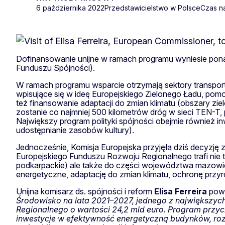
6 października 2022
Przedstawicielstwo w Polsce
Czas na
Dofinansowanie unijne w ramach programu wyniesie ponad 
Funduszu Spójności).
W ramach programu wsparcie otrzymają sektory transportu, 
wpisujące się w ideę Europejskiego Zielonego Ładu, pomo
też finansowanie adaptacji do zmian klimatu (obszary z
zostanie co najmniej 500 kilometrów dróg w sieci TEN-T, 
Największy program polityki spójności obejmie również i
udostępnianie zasobów kultury).
Jednocześnie, Komisja Europejska przyjęła dziś decyzję 
Europejskiego Funduszu Rozwoju Regionalnego trafi nie t
podkarpackie) ale także do części województwa mazowiec
energetyczne, adaptację do zmian klimatu, ochronę przyro
Unijna komisarz ds. spójności i reform
Elisa Ferreira
powi
Środowisko na lata 2021–2027, jednego z największyc
Regionalnego o wartości 24,2 mld euro. Program przyc
inwestycje w efektywność energetyczną budynków, rozwó