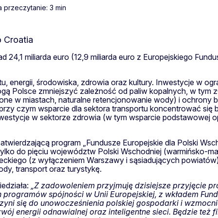
 przeczytanie: 3 min
24,1 miliarda euro (12,9 miliarda euro z Europejskiego Fundu
energii, środowiska, zdrowia oraz kultury. Inwestycje w ogran
gą Polsce zmniejszyć zależność od paliw kopalnych, w tym zł
ielone w miastach, naturalne retencjonowanie wody) i ochro
przy czym wsparcie dla sektora transportu koncentrować się bę
nwestycje w sektorze zdrowia (w tym wsparcie podstawowej op
zatwierdzającą program „Fundusze Europejskie dla Polski Wscho
ylko do pięciu województw Polski Wschodniej (warmińsko-mazur
kiego (z wyłączeniem Warszawy i sąsiadujących powiatów). W
dy, transport oraz turystykę.
edziała:
„Z zadowoleniem przyjmuję dzisiejsze przyjęcie pro
h programów spójności w Unii Europejskiej, z wkładem Fun
zyni się do unowocześnienia polskiej gospodarki i wzmocn
j energii odnawialnej oraz inteligentne sieci. Będzie też f