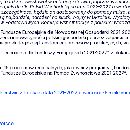
ej, a także inwestował w ochronę zdrowia poprzez wzmocnien
uropejskie dla Polski Wschodniej na lata 2021–2027 o wart
 W szczególności będzie on dostosowany do pomocy mikro,
e są najbardziej narażeni na skutki wojny w Ukrainie. Wypł
 Podstawowych. Komisja współpracuje z polskimi władzami
 „Fundusze Europejskie dla Nowoczesnej Gospodarki 2021-2027”
zenia innowacyjności polskiej gospodarki poprzez wsparcie
e proekologicznej transformacji procesów produkcyjnych, w 
moc Techniczna dla Funduszy Europejskich 2021-2027”, z alokac
ze 16 programów regionalnych, jak również programy: „Fundu
 „Fundusze Europejskie na Pomoc Żywnościową 2021-2027”.
tnerstwie z Polską na lata 2021–2027 o wartości 76,5 mld eur
Polsce