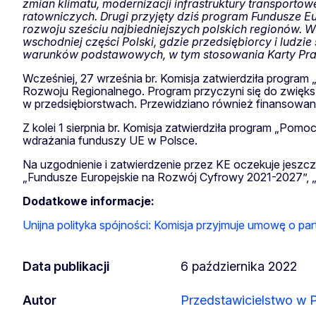
zmian klimatu, modernizacji infrastruktury transportow
ratowniczych. Drugi przyjęty dziś program Fundusze E
rozwoju sześciu najbiedniejszych polskich regionów.
wschodniej części Polski, gdzie przedsiębiorcy i ludzi
warunków podstawowych, w tym stosowania Karty Praw
Wcześniej, 27 września br. Komisja zatwierdziła program
Rozwoju Regionalnego. Program przyczyni się do zwięks
w przedsiębiorstwach. Przewidziano również finansowani
Z kolei 1 sierpnia br. Komisja zatwierdziła program „Po
wdrażania funduszy UE w Polsce.
Na uzgodnienie i zatwierdzenie przez KE oczekuje jeszc
„Fundusze Europejskie na Rozwój Cyfrowy 2021-2027”,
Dodatkowe informacje:
Unijna polityka spójności: Komisja przyjmuje umowę o par
Data publikacji
6 października 2022
Autor
Przedstawicielstwo w 