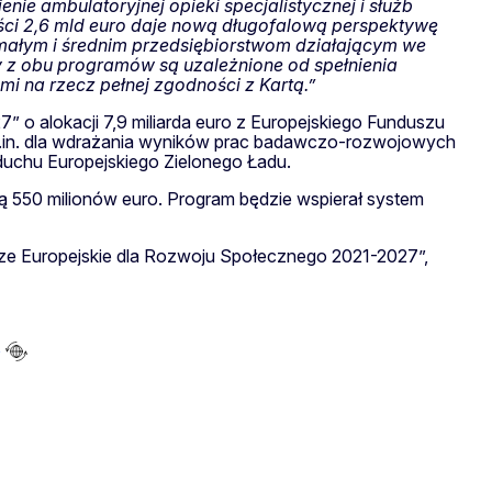
ie ambulatoryjnej opieki specjalistycznej i służb
ości 2,6 mld euro daje nową długofalową perspektywę
 małym i średnim przedsiębiorstwom działającym we
aty z obu programów są uzależnione od spełnienia
 na rzecz pełnej zgodności z Kartą.”
 o alokacji 7,9 miliarda euro z Europejskiego Funduszu
 m.in. dla wdrażania wyników prac badawczo-rozwojowych
duchu Europejskiego Zielonego Ładu.
ją 550 milionów euro. Program będzie wspierał system
sze Europejskie dla Rozwoju Społecznego 2021-2027”,
o