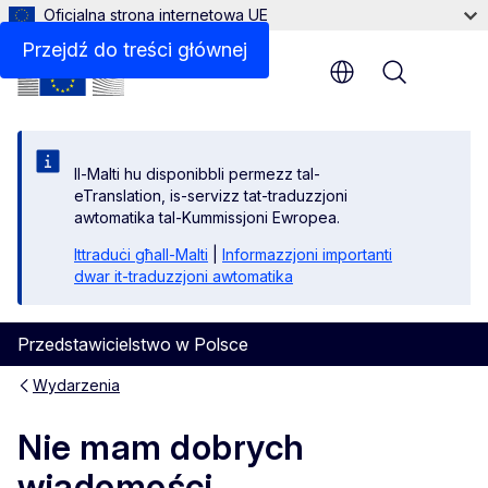
Oficjalna strona internetowa UE
Przejdź do treści głównej
Menu
Il-Malti hu disponibbli permezz tal-
eTranslation, is-servizz tat-traduzzjoni
awtomatika tal-Kummissjoni Ewropea.
Ittraduċi għall-Malti
|
Informazzjoni importanti
dwar it-traduzzjoni awtomatika
Przedstawicielstwo w Polsce
Wydarzenia
Nie mam dobrych
wiadomości