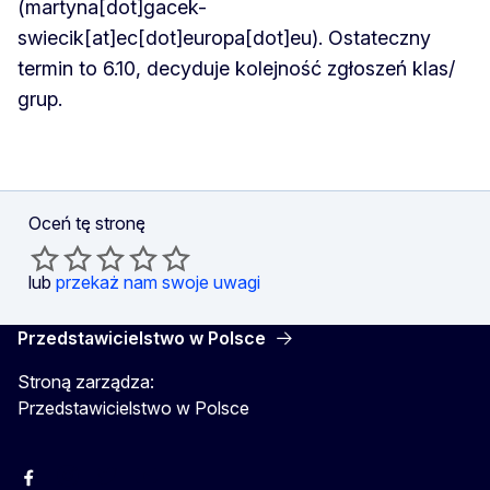
(martyna[dot]gacek-
swiecik[at]ec[dot]europa[dot]eu)
. Ostateczny
termin to 6.10, decyduje kolejność zgłoszeń klas/
grup.
Oceń tę stronę
lub
przekaż nam swoje uwagi
Przedstawicielstwo w Polsce
Stroną zarządza:
Przedstawicielstwo w Polsce
Facebook
Instagram
Twitter
Youtube