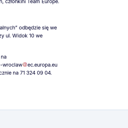
, członkini Team Europe.
alnych” odbędzie się we
y ul. Widok 10 we
na
c-wroclaw
ec
.
europa
.
eu
icznie na 71 324 09 04.