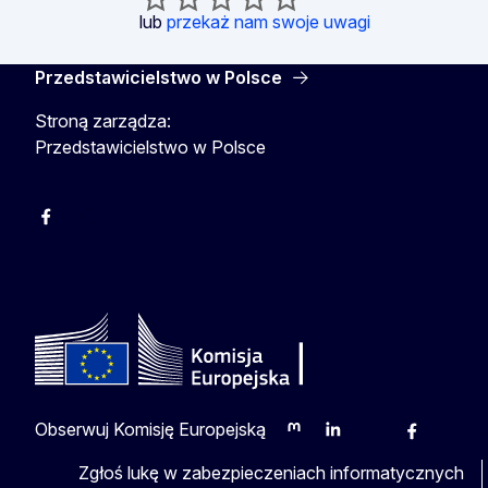
lub
przekaż nam swoje uwagi
Przedstawicielstwo w Polsce
Stroną zarządza:
Przedstawicielstwo w Polsce
Facebook
Instagram
Twitter
Youtube
Obserwuj Komisję Europejską
Mastodon
LinkedIn
Bluesky
Facebook
Youtu
O
Zgłoś lukę w zabezpieczeniach informatycznych