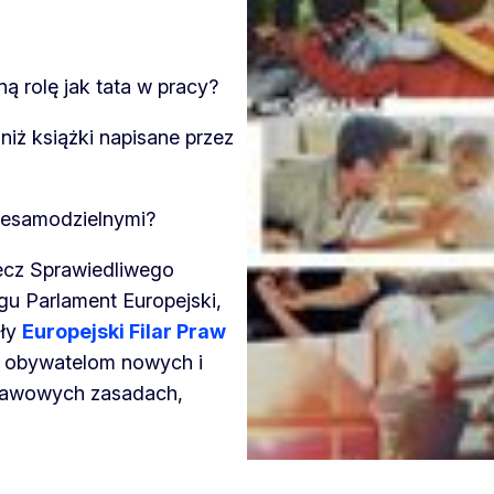
 rolę jak tata w pracy?
niż książki napisane przez
niesamodzielnymi?
zecz Sprawiedliwego
u Parlament Europejski,
ały
Europejski Filar Praw
ie obywatelom nowych i
dstawowych zasadach,