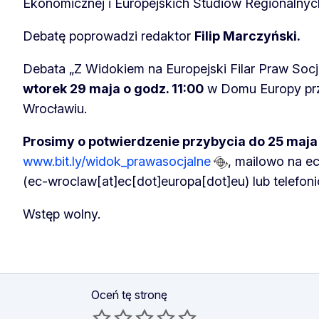
Ekonomicznej i Europejskich Studiów Regionalnych
Debatę poprowadzi redaktor
Filip Marczyński.
Debata „Z Widokiem na Europejski Filar Praw Socj
wtorek 29 maja o godz. 11:00
w Domu Europy prz
Wrocławiu.
Prosimy o potwierdzenie przybycia do 25 maja
www.bit.ly/widok_prawasocjalne
, mailowo na
e
(ec-wroclaw[at]ec[dot]europa[dot]eu)
lub telefon
Wstęp wolny.
Oceń tę stronę