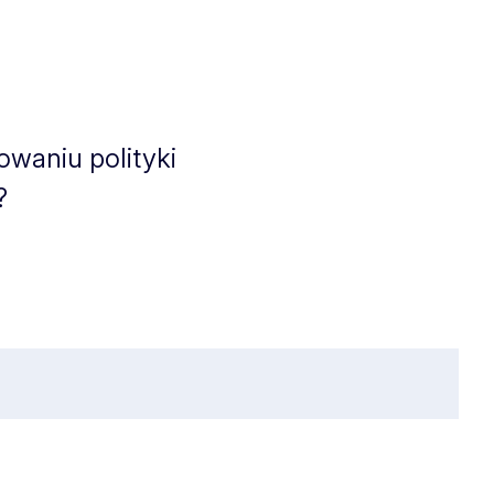
towaniu polityki
i?