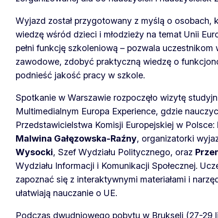
Wyjazd został przygotowany z myślą o osobach, k
wiedzę wśród dzieci i młodzieży na temat Unii Euro
pełni funkcję szkoleniową – pozwala uczestniko
zawodowe, zdobyć praktyczną wiedzę o funkcjono
podnieść jakość pracy w szkole.
Spotkanie w Warszawie rozpoczęło wizytę studyj
Multimedialnym Europa Experience, gdzie nauczyci
Przedstawicielstwa Komisji Europejskiej w Polsce:
Malwina Gałęzowska-Raźny
, organizatorki wyja
Wysocki
, Szef Wydziału Politycznego, oraz
Prze
Wydziału Informacji i Komunikacji Społecznej. Ucze
zapoznać się z interaktywnymi materiałami i narzę
ułatwiają nauczanie o UE.
Podczas dwudniowego pobytu w Brukseli (27-29 li