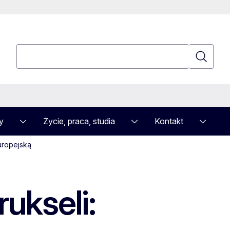
Wyszukaj
Wyszuka
y
Życie, praca, studia
Kontakt
uropejską
ukseli: