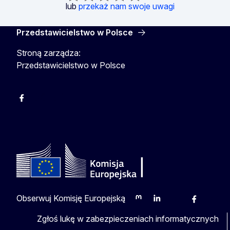
lub
przekaż nam swoje uwagi
Przedstawicielstwo w Polsce
Stroną zarządza:
Przedstawicielstwo w Polsce
Facebook
Instagram
Twitter
Youtube
Obserwuj Komisję Europejską
Mastodon
LinkedIn
Bluesky
Facebook
Youtu
O
Zgłoś lukę w zabezpieczeniach informatycznych