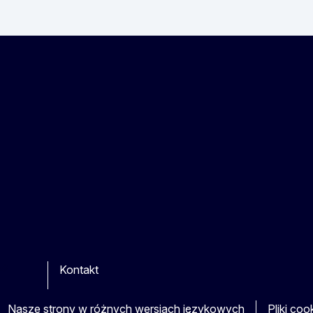
Kontakt
be
ther
Nasze strony w różnych wersjach językowych
Pliki coo