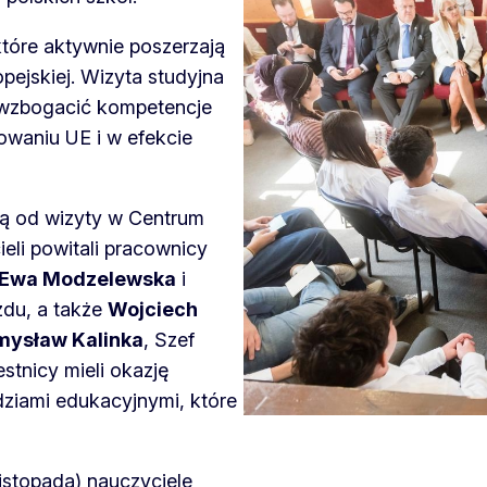
tóre aktywnie poszerzają
pejskiej. Wizyta studyjna
m wzbogacić kompetencje
waniu UE i w efekcie
ną od wizyty w Centrum
eli powitali pracownicy
Ewa Modzelewska
i
zdu, a także
Wojciech
mysław Kalinka
, Szef
stnicy mieli okazję
dziami edukacyjnymi, które
stopada) nauczyciele