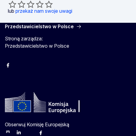
lub
przekaż nam swoje uwagi
Przedstawicielstwo w Polsce
Stroną zarządza:
Przedstawicielstwo w Polsce
Facebook
Instagram
Twitter
Youtube
Obserwuj Komisję Europejską
Mastodon
LinkedIn
Bluesky
Facebook
Youtube
Other