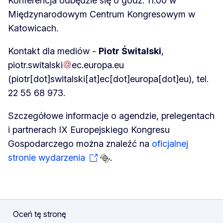
Konferencja odbędzie się o godz. 11.00 w
Międzynarodowym Centrum Kongresowym w
Katowicach.
Kontakt dla mediów -
Piotr Świtalski
,
piotr
.
switalski
ec
.
europa
.
eu
(piotr[dot]switalski[at]ec[dot]europa[dot]eu)
, tel.
22 55 68 973.
Szczegółowe informacje o agendzie, prelegentach
i partnerach IX Europejskiego Kongresu
Gospodarczego można znaleźć na
oficjalnej
stronie wydarzenia
.
Oceń tę stronę