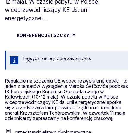
12 maja). W czasie pobytu w Polsce
wiceprzewodniczący KE ds. unii
energetycznej...
KONFERENCJE I SZCZYTY
To wydarzenie już się zakończyło.
Zamknij
Regulacje na szczeblu UE wobec rozwoju energetyki - to
jeden z tematów wystąpienia Maroša Šefčoviča podczas
IX Europejskiego Kongresu Gospodarczego w
Katowicach (10-12 maja). W czasie pobytu w Polsce
wiceprzewodniczący KE ds. unii energetycznej spotka
się z przedstawicielami polskiego rządu m.in. ministrem
energii Krzysztofem Tchórzewskim. W czwartek 11 maja
dziennikarzy zapraszamy na konferencję prasową.
przedstawicielstwo dyplomatyczne