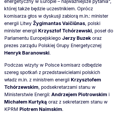
energetyczny w Europie – najważniejsze pytania",
której także będzie uczestnikiem. Oprócz
komisarza głos w dyskusji zabiorą m.in.: minister
energii Litwy
Žygimantas Vaičiūnas
, polski
minister energii
Krzysztof Tchórzewski
, poseł do
Parlamentu Europejskiego
Jerzy Buzek
oraz
prezes zarządu Polskiej Grupy Energetycznej
Henryk Baranowski
.
Podczas wizyty w Polsce komisarz odbędzie
szereg spotkań z przedstawicielami polskich
władz m.in. z ministrem energii
Krzysztofem
Tchórzewskim
, podsekretarzami stanu w
Ministerstwie Energii:
Andrzejem Piotrowskim
i
Michałem Kurtyką
oraz z sekretarzem stanu w
KPRM
Piotrem Naimskim
.