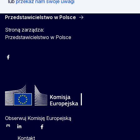
lub
przekaż nam swoje uwagi
Przedstawicielstwo w Polsce
Stroną zarządza:
Przedstawicielstwo w Polsce
Facebook
Instagram
Twitter
Youtube
Obserwuj Komisję Europejską
Mastodon
LinkedIn
Bluesky
Facebook
Youtube
Other
Kontakt