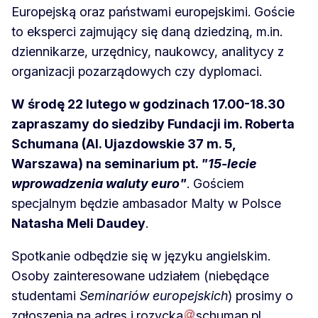
Europejską oraz państwami europejskimi. Goście
to eksperci zajmujący się daną dziedziną, m.in.
dziennikarze, urzędnicy, naukowcy, analitycy z
organizacji pozarządowych czy dyplomaci.
W środę 22 lutego w godzinach 17.00-18.30
zapraszamy do siedziby Fundacji im. Roberta
Schumana (Al. Ujazdowskie 37 m. 5,
Warszawa) na seminarium pt.
"15-lecie
wprowadzenia waluty euro"
. Gościem
specjalnym będzie ambasador Malty w Polsce
Natasha Meli Daudey
.
Spotkanie odbędzie się w języku angielskim.
Osoby zainteresowane udziałem (niebędące
studentami
Seminariów europejskich
) prosimy o
zgłoszenia na adres
j
.
rozycka
schuman
.
pl