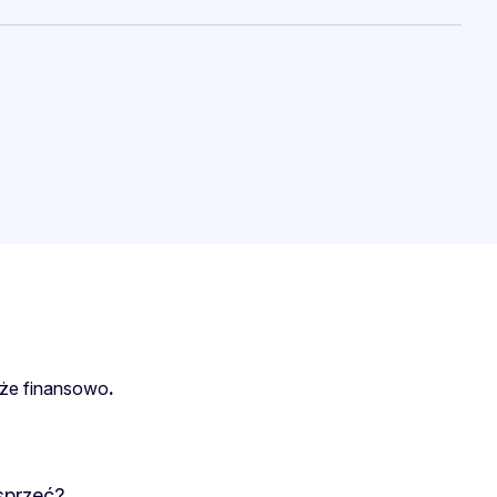
kże finansowo
.
sprzeć?