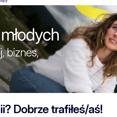
otipy
młodych
a młodych
, biznes,
? Dobrze trafiłeś/aś!