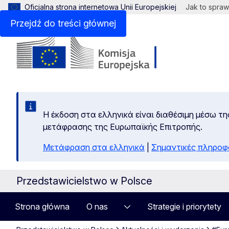
Oficjalna strona internetowa Unii Europejskiej
Jak to spraw
Przejdź do treści głównej
Η έκδοση στα ελληνικά είναι διαθέσιμη μέσω τη
μετάφρασης της Ευρωπαϊκής Επιτροπής.
Μετάφραση στα ελληνικά
|
Σημαντικές πληροφ
Przedstawicielstwo w Polsce
Strona główna
O nas
Strategie i priorytety