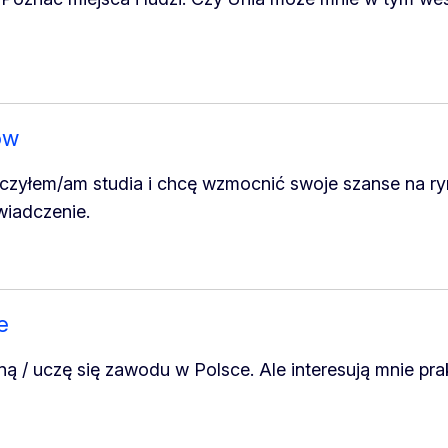
ów
ńczyłem/am studia i chcę wzmocnić swoje szanse na ry
wiadczenie.
e
ą / uczę się zawodu w Polsce. Ale interesują mnie prak