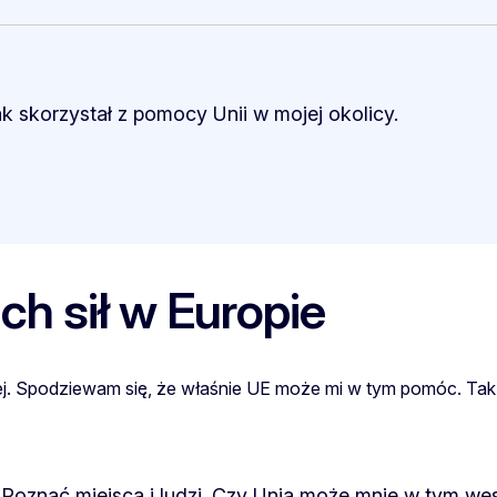
ak skorzystał z pomocy Unii w mojej okolicy.
h sił w Europie
użej. Spodziewam się, że właśnie UE może mi w tym pomóc. Ta
 Poznać miejsca i ludzi. Czy Unia może mnie w tym we