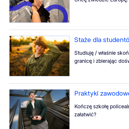
Staże dla student
Studiuję / właśnie sko
granicę i zbierając doś
Praktyki zawodow
Kończę szkołę policealn
załatwić?