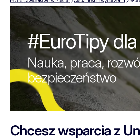
Przedstawicielstwo w Polsce
Aktualności i wydarzenia
#Eur
#Eurotipy dla 
#EuroTipy dl
Nauka, praca, rozwój
bezpieczeństwo
Chcesz wsparcia z Unii