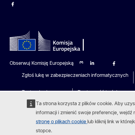
Facebook
Instagram
Twitter
Youtube
Obserwuj Komisję Europejską
Mastodon
LinkedIn
Bluesky
Facebook
Youtu
O
Zgłoś lukę w zabezpieczeniach informatycznych
Zastrzeżenia prawne
Dostępność treści
Ta strona korzysta z plików cookie. Aby uzy
informacji i zmienić swoje preferencje, wejdź
stronę o plikach cookie
lub kliknij link w które
stopce.