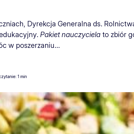
uczniach, Dyrekcja Generalna ds. Rolnict
 edukacyjny.
Pakiet nauczyciela
to zbiór
óc w poszerzaniu...
zytanie: 1 min