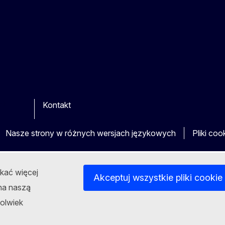
Kontakt
be
ther
Nasze strony w różnych wersjach językowych
Pliki coo
skać więcej
Akceptuj wszystkie pliki cookie
 na naszą
jkolwiek