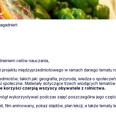
zagadnień:
lnieniem celów nauczania,
cji projektu międzyprzedmiotowego w ramach danego tematu ro
miotów, takich jak: geografia, przyroda, wiedza o społeczeń
ki społeczne. Materiały dotyczące trzech wiodących tematów n
ie korzyści czerpią wszyscy obywatele z rolnictwa.
 mógł wykorzystywać podczas zajęć poszczególne jego częśc
ieli, film animowany, pokaz slajdów, plan lekcji, a także tem