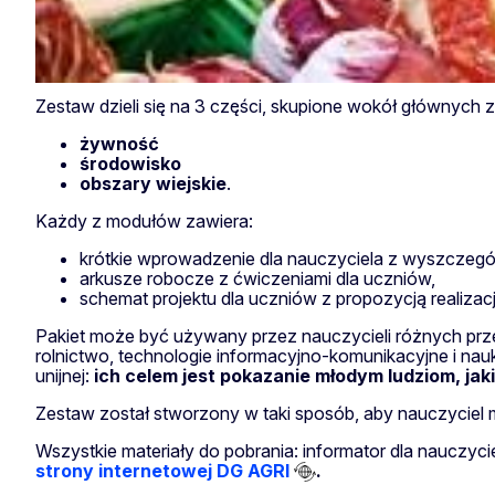
Zestaw dzieli się na 3 części, skupione wokół głównych 
żywność
środowisko
obszary wiejskie
.
Każdy z modułów zawiera:
krótkie wprowadzenie dla nauczyciela z wyszczegó
arkusze robocze z ćwiczeniami dla uczniów,
schemat projektu dla uczniów z propozycją realiza
Pakiet może być używany przez nauczycieli różnych przed
rolnictwo, technologie informacyjno-komunikacyjne i nau
unijnej:
ich celem jest pokazanie młodym ludziom, jak
Zestaw został stworzony w taki sposób, aby nauczyciel
Wszystkie materiały do pobrania: informator dla nauczyc
strony internetowej DG AGRI
.