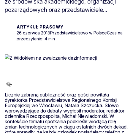
ze środowiska akademickiego, organizacji
pozarządowych oraz przedstawiciele...
ARTYKUŁ PRASOWY
26 czerwca 2018
Przedstawicielstwo w Polsce
Czas na
przeczytanie: 4 min
Licznie zabraną publiczność oraz gości powitała
dyrektorka Przedstawicielstwa Regionalnego Komisji
Europejskiej we Wrocławiu, Natalia Szczucka. Słowo
wprowadzające do debaty wygłosił moderator, redaktor
dziennika Rzeczpospolita, Michał Niewiadomski. W
kontekście tematu spotkania podkreślił wiodącą rolę
zmian technologicznych w ciągu ostatnich dwóch dekad,
które sprawiły, że każdy człowiek posiadający telefon z