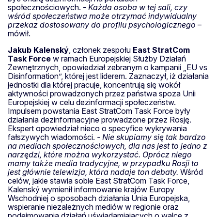
społecznościowych. -
Każda osoba w tej sali, czy
wśród społeczeństwa może otrzymać indywidualny
przekaz dostosowany do profilu psychologicznego
–
mówił.
Jakub Kalenský
, członek zespołu
East StratCom
Task Force
w ramach Europejskiej Służby Działań
Zewnętrznych, opowiedział zebranym o kampanii „EU vs
Disinformation”, której jest liderem. Zaznaczył, iż działania
jednostki dla której pracuje, koncentrują się wokół
aktywności prowadzonych przez państwa spoza Unii
Europejskiej w celu dezinformacji społeczeństw.
Impulsem powstania East StratCom Task Force były
działania dezinformacyjne prowadzone przez Rosję.
Ekspert opowiedział nieco o specyfice wykrywania
fałszywych wiadomości.
- Nie skupiamy się tak bardzo
na mediach społecznościowych, dla nas jest to jedno z
narzędzi, które można wykorzystać. Oprócz niego
mamy także media tradycyjne, w przypadku Rosji to
jest głównie telewizja, która nadaje ton debaty.
Wśród
celów, jakie stawia sobie East StratCom Task Force,
Kalenský wymienił informowanie krajów Europy
Wschodniej o sposobach działania Unia Europejska,
wspieranie niezależnych mediów w regionie oraz
podejmowania działań uświadamiających o walce z