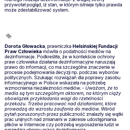
przywołał pogląd, iż stan, w którym istnieje tylko prawda
może zdestabilizować system.
Dorota Głowacka
, prawniczka
Helsińskiej Fundacji
Praw Człowieka
mówiła o podatności mediów na
dezinformacje. Podkreśliła, że w kontekście ochrony
praw człowieka działania dezinformacyjne naruszają
prawo do informacji, co ma szczególne znaczenie w
procesie podejmowania decyzji np. podczas wyborów
politycznych. Szukając rozwiązań dla poprawy zasobu
informacyjnego w Polsce wskazała na potrzebę
wzmocnienia niezależności mediów. -
Uważam, że to
media są tym szczególnym aktorem, na którym ciąży
obowiązek przykładania wagi do rzetelności
przekazu. Trzeba pracować nad działaniami, które
prowadzą do wzrostu zaufania do mediów.
Wśród
pytań poruszonych przez publiczność znalazły się wątki
prac unijnych nad zmianami w zakresie udostępniania
plików w Internecie czy potrzebą wyposażenia ludzi w
narzędzia obrony przez dezinformacją.