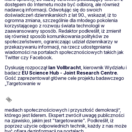
dostępem do Internetu może być odbiorą, ale również
nadawcą informacji. Odwołując się do swoich
doświadczeń dziennikarskich z lat 90., wskazał, iż to
ogromna zmiana, szczególnie dla młodego pokolenia
korzystającego z rozwoju świata technologii w
zaawansowany sposób. Redaktor podkreślił, iż zmienił
się również sposób komunikowania polityków ze
społeczeństwem, ograniczając udział dziennikarzy w
przekazywaniu informacji, na rzecz udostępniania
wiadomości na portalach społecznościowych takich jak
Twitter czy Facebook.
Dyskusję rozpoczął
Ian Vollbracht
, kierownik Wydziału i
badacz
EU Science Hub - Joint Research Centre
.
Gość zaprezentował główne cele projektu badawczego
„Targetowanie w
mediach społecznościowych i przyszłość demokracji”,
którego jest liderem. Ekspert zwrócił uwagę publiczności
na zjawisko, jakim jest "targetowanie". Podkreślił, iż
poprzez użycie odpowiednich technik, każdy z nas może
być ofiarą dezinformacji na portalach