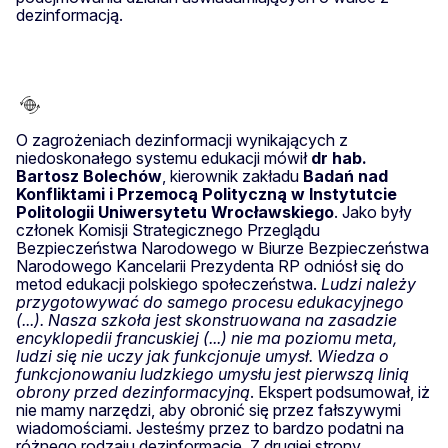
dezinformacją.
O zagrożeniach dezinformacji wynikających z
niedoskonałego systemu edukacji mówił
dr hab.
Bartosz Bolechów
, kierownik zakładu
Badań nad
Konfliktami i Przemocą Polityczną w Instytutcie
Politologii Uniwersytetu Wrocławskiego
. Jako były
członek Komisji Strategicznego Przeglądu
Bezpieczeństwa Narodowego w Biurze Bezpieczeństwa
Narodowego Kancelarii Prezydenta RP odniósł się do
metod edukacji polskiego społeczeństwa.
Ludzi należy
przygotowywać do samego procesu edukacyjnego
(...). Nasza szkoła jest skonstruowana na zasadzie
encyklopedii francuskiej (...) nie ma poziomu meta,
ludzi się nie uczy jak funkcjonuje umysł. Wiedza o
funkcjonowaniu ludzkiego umysłu jest pierwszą linią
obrony przed dezinformacyjną
. Ekspert podsumował, iż
nie mamy narzędzi, aby obronić się przez fałszywymi
wiadomościami. Jesteśmy przez to bardzo podatni na
różnego rodzaju dezinformacje. Z drugiej strony