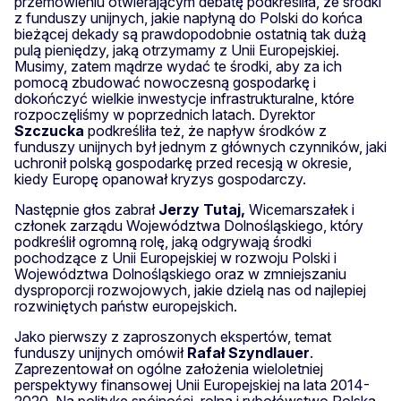
przemówieniu otwierającym debatę podkreśliła, że środki
z funduszy unijnych, jakie napłyną do Polski do końca
bieżącej dekady są prawdopodobnie ostatnią tak dużą
pulą pieniędzy, jaką otrzymamy z Unii Europejskiej.
Musimy, zatem mądrze wydać te środki, aby za ich
pomocą zbudować nowoczesną gospodarkę i
dokończyć wielkie inwestycje infrastrukturalne, które
rozpoczęliśmy w poprzednich latach. Dyrektor
Szczucka
podkreśliła też, że napływ środków z
funduszy unijnych był jednym z głównych czynników, jaki
uchronił polską gospodarkę przed recesją w okresie,
kiedy Europę opanował kryzys gospodarczy.
Następnie głos zabrał
Jerzy Tutaj,
Wicemarszałek i
członek zarządu Województwa Dolnośląskiego, który
podkreślił ogromną rolę, jaką odgrywają środki
pochodzące z Unii Europejskiej w rozwoju Polski i
Województwa Dolnośląskiego oraz w zmniejszaniu
dysproporcji rozwojowych, jakie dzielą nas od najlepiej
rozwiniętych państw europejskich.
Jako pierwszy z zaproszonych ekspertów, temat
funduszy unijnych omówił
Rafał Szyndlauer
.
Zaprezentował on ogólne założenia wieloletniej
perspektywy finansowej Unii Europejskiej na lata 2014-
2020. Na politykę spójności, rolną i rybołówstwo Polska