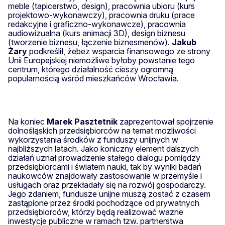
meble (tapicerstwo, design), pracownia ubioru (kurs
projektowo-wykonawczy), pracownia druku (prace
redakcyjne i graficzno-wykonawcze), pracownia
audiowizualna (kurs animacji 3D), design biznesu
(tworzenie biznesu, łączenie biznesmenów).
Jakub
Żary
podkreślił, żebez wsparcia finansowego ze strony
Unii Europejskiej niemożliwe byłoby powstanie tego
centrum, którego działalność cieszy ogromną
popularnością wśród mieszkańców Wrocławia.
Na koniec
Marek Pasztetnik
zaprezentował spojrzenie
dolnośląskich przedsiębiorców na temat możliwości
wykorzystania środków z funduszy unijnych w
najbliższych latach. Jako koniczny element dalszych
działań uznał prowadzenie stałego dialogu pomiędzy
przedsiębiorcami i światem nauki, tak by wyniki badań
naukowców znajdowały zastosowanie w przemyśle i
usługach oraz przekładały się na rozwój gospodarczy.
Jego zdaniem, fundusze unijne muszą zostać z czasem
zastąpione przez środki pochodzące od prywatnych
przedsiębiorców, którzy będą realizować ważne
inwestycje publiczne w ramach tzw. partnerstwa