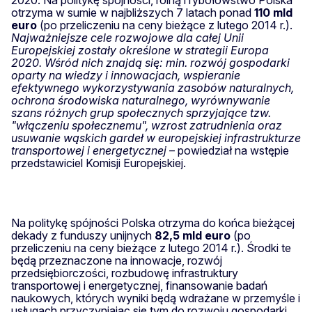
otrzyma w sumie w najbliższych 7 latach ponad
110 mld
euro
(po przeliczeniu na ceny bieżące z lutego 2014 r.).
Najważniejsze cele rozwojowe dla całej Unii
Europejskiej zostały określone w strategii Europa
2020. Wśród nich znajdą się: min. rozwój gospodarki
oparty na wiedzy i innowacjach, wspieranie
efektywnego wykorzystywania zasobów naturalnych,
ochrona środowiska naturalnego, wyrównywanie
szans różnych grup społecznych sprzyjające tzw.
"włączeniu społecznemu", wzrost zatrudnienia oraz
usuwanie wąskich gardeł w europejskiej infrastrukturze
transportowej i energetycznej
– powiedział na wstępie
przedstawiciel Komisji Europejskiej.
Na politykę spójności Polska otrzyma do końca bieżącej
dekady z funduszy unijnych
82,5 mld euro
(po
przeliczeniu na ceny bieżące z lutego 2014 r.). Środki te
będą przeznaczone na innowacje, rozwój
przedsiębiorczości, rozbudowę infrastruktury
transportowej i energetycznej, finansowanie badań
naukowych, których wyniki będą wdrażane w przemyśle i
usługach przyczyniając się tym do rozwoju gospodarki.