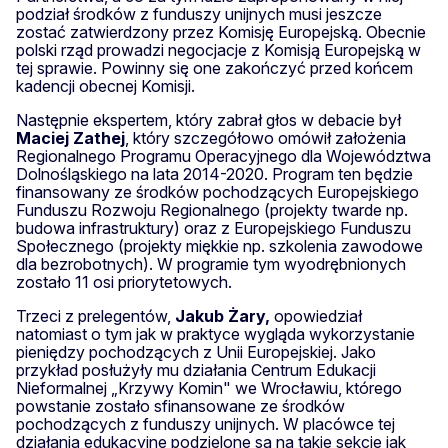
podział środków z funduszy unijnych musi jeszcze
zostać zatwierdzony przez Komisję Europejską. Obecnie
polski rząd prowadzi negocjacje z Komisją Europejską w
tej sprawie. Powinny się one zakończyć przed końcem
kadencji obecnej Komisji.
Następnie ekspertem, który zabrał głos w debacie był
Maciej Zathej
, który szczegółowo omówił założenia
Regionalnego Programu Operacyjnego dla Województwa
Dolnośląskiego na lata 2014-2020. Program ten będzie
finansowany ze środków pochodzących Europejskiego
Funduszu Rozwoju Regionalnego (projekty twarde np.
budowa infrastruktury) oraz z Europejskiego Funduszu
Społecznego (projekty miękkie np. szkolenia zawodowe
dla bezrobotnych). W programie tym wyodrębnionych
zostało 11 osi priorytetowych.
Trzeci z prelegentów,
Jakub Żary,
opowiedział
natomiast o tym jak w praktyce wygląda wykorzystanie
pieniędzy pochodzących z Unii Europejskiej. Jako
przykład posłużyły mu działania Centrum Edukacji
Nieformalnej „Krzywy Komin" we Wrocławiu, którego
powstanie zostało sfinansowane ze środków
pochodzących z funduszy unijnych. W placówce tej
działania edukacyjne podzielone są na takie sekcje jak