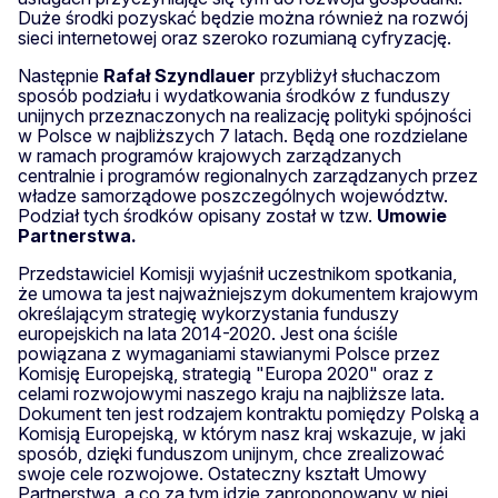
Duże środki pozyskać będzie można również na rozwój
sieci internetowej oraz szeroko rozumianą cyfryzację.
Następnie
Rafał Szyndlauer
przybliżył słuchaczom
sposób podziału i wydatkowania środków z funduszy
unijnych przeznaczonych na realizację polityki spójności
w Polsce w najbliższych 7 latach. Będą one rozdzielane
w ramach programów krajowych zarządzanych
centralnie i programów regionalnych zarządzanych przez
władze samorządowe poszczególnych województw.
Podział tych środków opisany został w tzw.
Umowie
Partnerstwa.
Przedstawiciel Komisji wyjaśnił uczestnikom spotkania,
że umowa ta jest najważniejszym dokumentem krajowym
określającym strategię wykorzystania funduszy
europejskich na lata 2014-2020. Jest ona ściśle
powiązana z wymaganiami stawianymi Polsce przez
Komisję Europejską, strategią "Europa 2020" oraz z
celami rozwojowymi naszego kraju na najbliższe lata.
Dokument ten jest rodzajem kontraktu pomiędzy Polską a
Komisją Europejską, w którym nasz kraj wskazuje, w jaki
sposób, dzięki funduszom unijnym, chce zrealizować
swoje cele rozwojowe. Ostateczny kształt Umowy
Partnerstwa, a co za tym idzie zaproponowany w niej