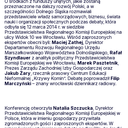
O środkach z funduszy unijnych, jakie zostaną
przeznaczone na dalszy rozwój Polski, a w
szczególności Dolnego Śląska rozmawiali
przedstawiciele władz samorządowych, biznesu, świata
nauki i organizacji społecznych podczas debaty, która
odbyła się 12 marca 2014 r. w siedzibie
Przedstawicielstwa Regionalnego Komisji Europejskiej na
ulicy Widok 10 we Wrocławiu. Wśród zaproszonych
ekspertów obecni byli:
Maciej Zathej
, Dyrektor
Departamentu Rozwoju Regionalnego Urzędu
Marszałkowskiego Województwa Dolnośląskiego,
Rafał
Szyndlauer
z analityk polityczny Przedstawicielstwa
Komisji Europejskiej we Wrocławiu,
Marek Pasztetnik
,
Prezes Zarządu Zachodniej Izby Gospodarczej oraz
Jakub Żary
, rzecznik prasowy Centrum Edukacji
Nieformalnej „Krzywy Komin”. Debatę poprowadził
Filip
Marczyński
– znany wrocławski dziennikarz radiowy.
Konferencję otworzyła
Natalia Szczucka
, Dyrektor
Przedstawicielstwa Regionalnego Komisji Europejskiej w
Polsce, która w imieniu gospodarzy przywitała
zgromadzonych gości i zaproszonych ekspertów. W