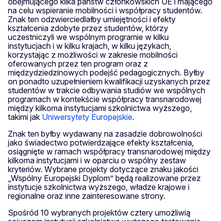
obejmującego kilka państw członkowskich UE i mającego
na celu wspieranie mobilności i współpracy studentów.
Znak ten odzwierciedlałby umiejętności i efekty
kształcenia zdobyte przez studentów, którzy
uczestniczyli we wspólnym programie w kilku
instytucjach i w kilku krajach, w kilku językach,
korzystając z możliwości w zakresie mobilności
oferowanych przez ten program oraz z
międzydziedzinowych podejść pedagogicznych. Byłby
on ponadto uzupełnieniem kwalifikacji uzyskanych przez
studentów w trakcie odbywania studiów we wspólnych
programach w kontekście współpracy transnarodowej
między kilkoma instytucjami szkolnictwa wyższego,
takimi jak
Uniwersytety Europejskie
.
Znak ten byłby wydawany na zasadzie dobrowolności
jako świadectwo potwierdzające efekty kształcenia,
osiągnięte w ramach współpracy transnarodowej między
kilkoma instytucjami i w oparciu o wspólny zestaw
kryteriów. Wybrane projekty dotyczące znaku jakości
„Wspólny Europejski Dyplom” będą realizowane przez
instytucje szkolnictwa wyższego, władze krajowe i
regionalne oraz inne zainteresowane strony.
Spośród 10 wybranych projektów cztery umożliwią