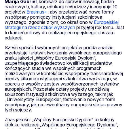
Marija
Gabriel
, komisarz do spraw innowacji, badań
naukowych, kultury, edukacji i młodzieży inauguruje 10
projektów
Erasmus+
, aby przetestować nowe formy
współpracy pomiędzy instytucjami szkolnictwa
wyższego, zgodnie z tym, co określono w
Europejskiej
strategii na rzecz szkół wyższych
przyjętej rok temu. Jest
to kamień milowy do realizacji europejskiego obszaru
edukacji.
Sześć spośród wybranych projektów podda analizie,
przetestuje i ułatwi stworzenie wspólnego europejskiego
znaku jakości „Wspólny Europejski Dyplom”,
uzupełniającego świadectwo kwalifikacji studentów
kończących studia we wspólnych programach
realizowanych w kontekście współpracy transnarodowej
między kilkoma instytucjami szkolnictwa wyższego, w
oparciu o wspólny zestaw współtworzonych kryteriów
europejskich. Pozostałe cztery projekty umożliwią
sojuszom instytucji szkolnictwa wyższego, takim jak
„Uniwersytety Europejskie”, testowanie nowych form
współpracy, jak np. ewentualny europejski status prawny
tych sojuszy.
Znak jakości „Wspólny Europejski Dyplom” to kolejny
krok ku realizacji „Wspólnego Europejskiego Dyplomu”,