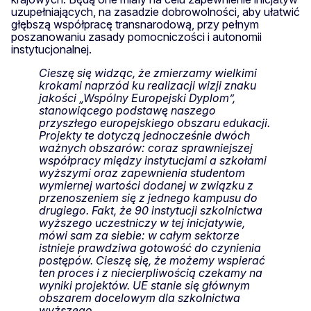
uzupełniających, na zasadzie dobrowolności, aby ułatwić
głębszą współpracę transnarodową, przy pełnym
poszanowaniu zasady pomocniczości i autonomii
instytucjonalnej.
Cieszę się widząc, że zmierzamy wielkimi
krokami naprzód ku realizacji wizji znaku
jakości „Wspólny Europejski Dyplom”,
stanowiącego podstawę naszego
przyszłego europejskiego obszaru edukacji.
Projekty te dotyczą jednocześnie dwóch
ważnych obszarów: coraz sprawniejszej
współpracy między instytucjami a szkołami
wyższymi oraz zapewnienia studentom
wymiernej wartości dodanej w związku z
przenoszeniem się z jednego kampusu do
drugiego. Fakt, że 90 instytucji szkolnictwa
wyższego uczestniczy w tej inicjatywie,
mówi sam za siebie: w całym sektorze
istnieje prawdziwa gotowość do czynienia
postępów. Cieszę się, że możemy wspierać
ten proces i z niecierpliwością czekamy na
wyniki projektów. UE stanie się głównym
obszarem docelowym dla szkolnictwa
wyższego.