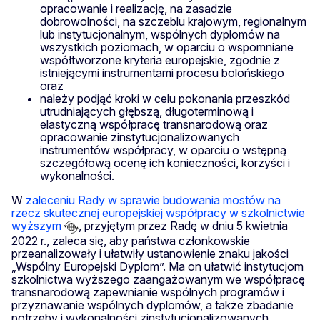
opracowanie i realizację, na zasadzie
dobrowolności, na szczeblu krajowym, regionalnym
lub instytucjonalnym, wspólnych dyplomów na
wszystkich poziomach, w oparciu o wspomniane
współtworzone kryteria europejskie, zgodnie z
istniejącymi instrumentami procesu bolońskiego
oraz
należy podjąć kroki w celu pokonania przeszkód
utrudniających głębszą, długoterminową i
elastyczną współpracę transnarodową oraz
opracowanie zinstytucjonalizowanych
instrumentów współpracy, w oparciu o wstępną
szczegółową ocenę ich konieczności, korzyści i
wykonalności.
W
zaleceniu Rady w sprawie budowania mostów na
rzecz skutecznej europejskiej współpracy w szkolnictwie
wyższym
, przyjętym przez Radę w dniu 5 kwietnia
2022 r., zaleca się, aby państwa członkowskie
przeanalizowały i ułatwiły ustanowienie znaku jakości
„Wspólny Europejski Dyplom”. Ma on ułatwić instytucjom
szkolnictwa wyższego zaangażowanym we współpracę
transnarodową zapewnianie wspólnych programów i
przyznawanie wspólnych dyplomów, a także zbadanie
potrzeby i wykonalności zinstytucjonalizowanych