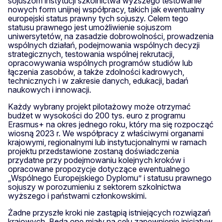
sojuszom instytucji szkolnictwa wyższego testowanie
nowych form unijnej współpracy, takich jak ewentualny
europejski status prawny tych sojuszy. Celem tego
statusu prawnego jest umożliwienie sojuszom
uniwersytetów, na zasadzie dobrowolności, prowadzenia
wspólnych działań, podejmowania wspólnych decyzji
strategicznych, testowania wspólnej rekrutacji,
opracowywania wspólnych programów studiów lub
łączenia zasobów, a także zdolności kadrowych,
technicznych i w zakresie danych, edukacji, badań
naukowych i innowacji.
Każdy wybrany projekt pilotażowy może otrzymać
budżet w wysokości do 200 tys. euro z programu
Erasmus+ na okres jednego roku, który ma się rozpocząć
wiosną 2023 r. We współpracy z właściwymi organami
krajowymi, regionalnymi lub instytucjonalnymi w ramach
projektu przedstawione zostaną doświadczenia
przydatne przy podejmowaniu kolejnych kroków i
opracowane propozycje dotyczące ewentualnego
„Wspólnego Europejskiego Dyplomu” i statusu prawnego
sojuszy w porozumieniu z sektorem szkolnictwa
wyższego i państwami członkowskimi.
Żadne przyszłe kroki nie zastąpią istniejących rozwiązań
krajowych. Będą one miały na celu zapewnienie inicjatyw