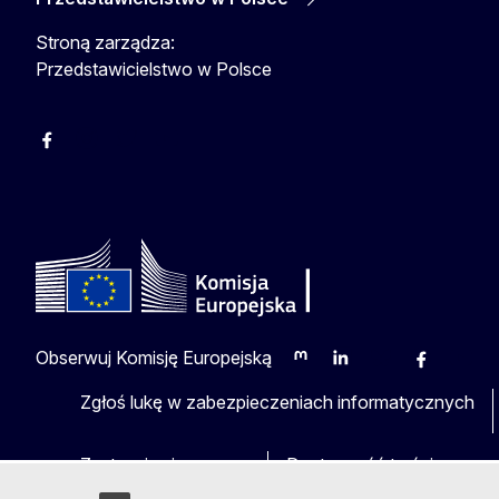
Stroną zarządza:
Przedstawicielstwo w Polsce
Facebook
Instagram
Twitter
Youtube
Obserwuj Komisję Europejską
Mastodon
LinkedIn
Bluesky
Facebook
Youtu
O
Zgłoś lukę w zabezpieczeniach informatycznych
Zastrzeżenia prawne
Dostępność treści