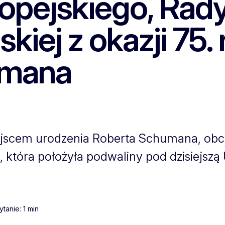
pejskiego, Rady 
kiej z okazji 75.
umana
ejscem urodzenia Roberta Schumana, obc
., która położyła podwaliny pod dzisiejszą
tanie: 1 min