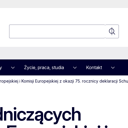
Wyszukaj
Wyszuka
y
Życie, praca, studia
Kontakt
skiej i Komisji Europejskiej z okazji 75. rocznicy deklaracji Sc
dniczących