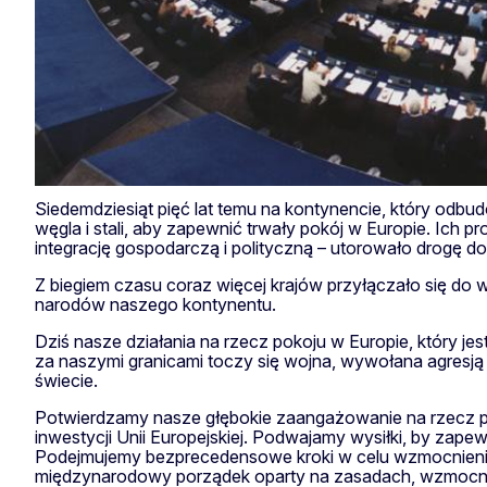
Siedemdziesiąt pięć lat temu na kontynencie, który odbu
węgla i stali, aby zapewnić trwały pokój w Europie. Ich p
integrację gospodarczą i polityczną – utorowało drogę do
Z biegiem czasu coraz więcej krajów przyłączało się do 
narodów naszego kontynentu.
Dziś nasze działania na rzecz pokoju w Europie, który j
za naszymi granicami toczy się wojna, wywołana agresją R
świecie.
Potwierdzamy nasze głębokie zaangażowanie na rzecz proj
inwestycji Unii Europejskiej. Podwajamy wysiłki, by za
Podejmujemy bezprecedensowe kroki w celu wzmocnienia
międzynarodowy porządek oparty na zasadach, wzmocnić mu