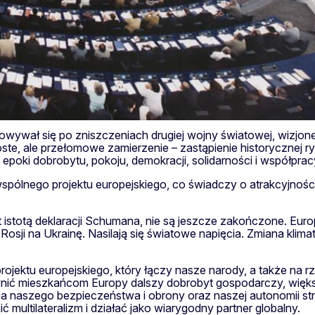
dowywał się po zniszczeniach drugiej wojny światowej, wizjon
roste, ale przełomowe zamierzenie – zastąpienie historycznej 
 epoki dobrobytu, pokoju, demokracji, solidarności i współprac
wspólnego projektu europejskiego, co świadczy o atrakcyjnośc
est istotą deklaracji Schumana, nie są jeszcze zakończone. Eu
osji na Ukrainę. Nasilają się światowe napięcia. Zmiana klima
ektu europejskiego, który łączy nasze narody, a także na rze
pewnić mieszkańcom Europy dalszy dobrobyt gospodarczy, wię
 naszego bezpieczeństwa i obrony oraz naszej autonomii st
ltilateralizm i działać jako wiarygodny partner globalny.