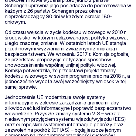
Schengen uprawnia jego posiadacza do podróżowania w
każdym z 26 państw Schengen przez okres
nieprzekraczający 90 dni w każdym okresie 180-
dniowym.
Od czasu wejścia w życie kodeksu wizowego w 2010 r.
środowisko, w którym realizowana jest polityka wizowa,
uległo znacznej zmianie. W ostatnich latach UE stanęła
przed nowymi wyzwaniami związanymi z migracją i
bezpieczeństwem. We wrześniu 2017 r. Komisja ogłosiła,
że przedstawi propozycje dotyczące sposobów
unowocześnienia wspólnej unijnej polityki wizowej.
Komisja potwierdziła, że przedstawi projekt zmiany
kodeksu wizowego w swoim programie prac na 2018 r., a
jednocześnie wycofa swój wcześniejszy wniosek w tej
samej sprawie.
Jednocześnie UE modernizuje swoje systemy
informacyjne w zakresie zarządzania granicami, aby
zlikwidować luki informacyjne i poprawić bezpieczeństwo
wewnętrzne. Przyszłe zmiany systemu VIS – wraz z
niedawnym przyjęciem systemu wjazdu/wyjazdu (EES)
oraz europejskim systemem informacji o podróży oraz
zezwoleń na podróż (ETIAS) – będą jeszcze jednym
elementem na rzecz interoperacyjności systemów