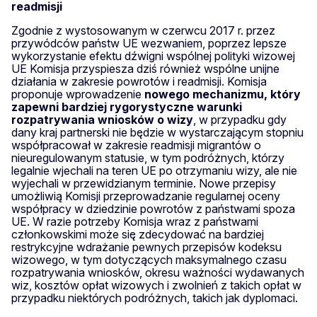
readmisji
Zgodnie z wystosowanym w czerwcu 2017 r. przez
przywódców państw UE wezwaniem, poprzez lepsze
wykorzystanie efektu dźwigni wspólnej polityki wizowej
UE Komisja przyspiesza dziś również wspólne unijne
działania w zakresie powrotów i readmisji. Komisja
proponuje wprowadzenie
nowego mechanizmu, który
zapewni bardziej rygorystyczne warunki
rozpatrywania wniosków o wizy
, w przypadku gdy
dany kraj partnerski nie będzie w wystarczającym stopniu
współpracował w zakresie readmisji migrantów o
nieuregulowanym statusie, w tym podróżnych, którzy
legalnie wjechali na teren UE po otrzymaniu wizy, ale nie
wyjechali w przewidzianym terminie. Nowe przepisy
umożliwią Komisji przeprowadzanie regularnej oceny
współpracy w dziedzinie powrotów z państwami spoza
UE. W razie potrzeby Komisja wraz z państwami
członkowskimi może się zdecydować na bardziej
restrykcyjne wdrażanie pewnych przepisów kodeksu
wizowego, w tym dotyczących maksymalnego czasu
rozpatrywania wniosków, okresu ważności wydawanych
wiz, kosztów opłat wizowych i zwolnień z takich opłat w
przypadku niektórych podróżnych, takich jak dyplomaci.