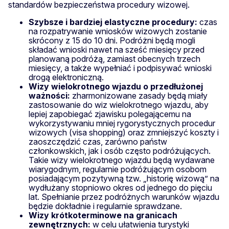
standardów bezpieczeństwa procedury wizowej.
Szybsze i bardziej elastyczne procedury:
czas
na rozpatrywanie wniosków wizowych zostanie
skrócony z 15 do 10 dni. Podróżni będą mogli
składać wnioski nawet na sześć miesięcy przed
planowaną podróżą, zamiast obecnych trzech
miesięcy, a także wypełniać i podpisywać wnioski
drogą elektroniczną.
Wizy wielokrotnego wjazdu o przedłużonej
ważności:
zharmonizowane zasady będą miały
zastosowanie do wiz wielokrotnego wjazdu, aby
lepiej zapobiegać zjawisku polegającemu na
wykorzystywaniu mniej rygorystycznych procedur
wizowych (visa shopping) oraz zmniejszyć koszty i
zaoszczędzić czas, zarówno państw
członkowskich, jak i osób często podróżujących.
Takie wizy wielokrotnego wjazdu będą wydawane
wiarygodnym, regularnie podróżującym osobom
posiadającym pozytywną tzw. „historię wizową” na
wydłużany stopniowo okres od jednego do pięciu
lat. Spełnianie przez podróżnych warunków wjazdu
będzie dokładnie i regularnie sprawdzane.
Wizy krótkoterminowe na granicach
zewnętrznych:
w celu ułatwienia turystyki