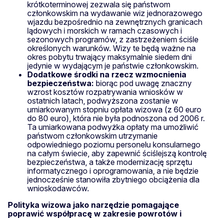
krótkoterminowej zezwala się państwom
członkowskim na wydawanie wiz jednorazowego
wjazdu bezpośrednio na zewnętrznych granicach
lądowych i morskich w ramach czasowych i
sezonowych programów, z zastrzeżeniem ściśle
określonych warunków. Wizy te będą ważne na
okres pobytu trwający maksymalnie siedem dni
jedynie w wydającym je państwie członkowskim.
Dodatkowe środki na rzecz wzmocnienia
bezpieczeństwa:
biorąc pod uwagę znaczny
wzrost kosztów rozpatrywania wniosków w
ostatnich latach, podwyższona zostanie w
umiarkowanym stopniu opłata wizowa (z 60 euro
do 80 euro), która nie była podnoszona od 2006 r.
Ta umiarkowana podwyżka opłaty ma umożliwić
państwom członkowskim utrzymanie
odpowiedniego poziomu personelu konsularnego
na całym świecie, aby zapewnić ściślejszą kontrolę
bezpieczeństwa, a także modernizację sprzętu
informatycznego i oprogramowania, a nie będzie
jednocześnie stanowiła zbytniego obciążenia dla
wnioskodawców.
Polityka wizowa jako narzędzie pomagające
poprawić współpracę w zakresie powrotów i