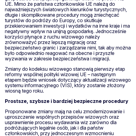
UE. Mimo że państwa członkowskie UE należą do
najważniejszych światowych kierunków turystycznych,
długie i skomplikowane procedury mogą zniechęcać
turystów do podróży do Europy, co skutkuje
przekierowaniem inwestycji i wydatków na inne kraje i ma
negatywny wpływ na unijną gospodarkę. Jednocześnie
korzyści płynące z ruchu wizowego należy
zrównoważyć przez lepszą migrację oraz
bezpieczeństwo granic i zarządzanie nimi, tak aby można
było odpowiednio reagować na obecne i przyszłe
wyzwania w zakresie bezpieczeństwa i migracji.
Zmiany do kodeksu wizowego stanowią pierwszy etap
reformy wspólnej polityki wizowej UE – następnym
etapem będzie wniosek dotyczący aktualizacji wizowego
systemu informacyjnego (VIS), który zostanie złożony
wiosną tego roku.
Prostsze, szybsze i bardziej bezpieczne procedury
Proponowane zmiany mają na celu zmodernizowanie i
uproszczenie wspólnych przepisów wizowych oraz
usprawnienie procesu wydawania wiz zarówno dla
podróżujących legalnie osób, jak i dla państw
członkowskich, przy jednoczesnym wzmocnieniu