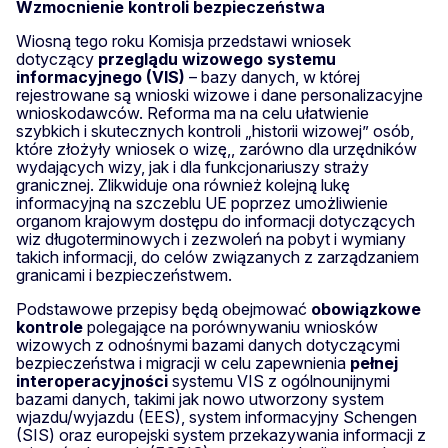
Wzmocnienie kontroli bezpieczeństwa
Wiosną tego roku Komisja przedstawi wniosek
dotyczący
przeglądu wizowego systemu
informacyjnego (VIS)
– bazy danych, w której
rejestrowane są wnioski wizowe i dane personalizacyjne
wnioskodawców. Reforma ma na celu ułatwienie
szybkich i skutecznych kontroli „historii wizowej” osób,
które złożyły wniosek o wizę,, zarówno dla urzędników
wydających wizy, jak i dla funkcjonariuszy straży
granicznej. Zlikwiduje ona również kolejną lukę
informacyjną na szczeblu UE poprzez umożliwienie
organom krajowym dostępu do informacji dotyczących
wiz długoterminowych i zezwoleń na pobyt i wymiany
takich informacji, do celów związanych z zarządzaniem
granicami i bezpieczeństwem.
Podstawowe przepisy będą obejmować
obowiązkowe
kontrole
polegające na porównywaniu wniosków
wizowych z odnośnymi bazami danych dotyczącymi
bezpieczeństwa i migracji w celu zapewnienia
pełnej
interoperacyjności
systemu VIS z ogólnounijnymi
bazami danych, takimi jak nowo utworzony system
wjazdu/wyjazdu (EES), system informacyjny Schengen
(SIS) oraz europejski system przekazywania informacji z