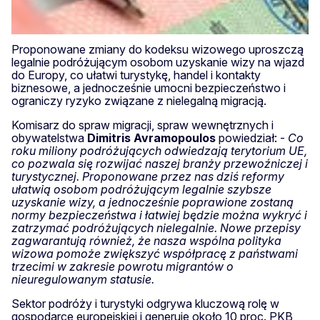
Proponowane zmiany do kodeksu wizowego uproszczą
legalnie podróżującym osobom uzyskanie wizy na wjazd
do Europy, co ułatwi turystykę, handel i kontakty
biznesowe, a jednocześnie umocni bezpieczeństwo i
ograniczy ryzyko związane z nielegalną migracją.
Komisarz do spraw migracji, spraw wewnętrznych i
obywatelstwa
Dimitris Avramopoulos
powiedział: -
Co
roku miliony podróżujących odwiedzają terytorium UE,
co pozwala się rozwijać naszej branży przewoźniczej i
turystycznej. Proponowane przez nas dziś reformy
ułatwią osobom podróżującym legalnie szybsze
uzyskanie wizy, a jednocześnie poprawione zostaną
normy bezpieczeństwa i łatwiej będzie można wykryć i
zatrzymać podróżujących nielegalnie. Nowe przepisy
zagwarantują również, że nasza wspólna polityka
wizowa pomoże zwiększyć współpracę z państwami
trzecimi w zakresie powrotu migrantów o
nieuregulowanym statusie.
Sektor podróży i turystyki odgrywa kluczową rolę w
gospodarce europejskiej i generuje około 10 proc. PKB