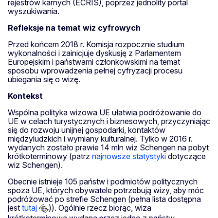
rejestrów karnych (ECRIS), poprzez jednolity portal
wyszukiwania.
Refleksje na temat wiz cyfrowych
Przed końcem 2018 r. Komisja rozpocznie studium
wykonalności i zainicjuje dyskusję z Parlamentem
Europejskim i państwami członkowskimi na temat
sposobu wprowadzenia pełnej cyfryzacji procesu
ubiegania się o wizę.
Kontekst
Wspólna polityka wizowa UE ułatwia podróżowanie do
UE w celach turystycznych i biznesowych, przyczyniając
się do rozwoju unijnej gospodarki, kontaktów
międzyludzkich i wymiany kulturalnej. Tylko w 2016 r.
wydanych zostało prawie 14 mln wiz Schengen na pobyt
krótkoterminowy (patrz
najnowsze statystyki
dotyczące
wiz Schengen).
Obecnie istnieje 105 państw i podmiotów politycznych
spoza UE, których obywatele potrzebują wizy, aby móc
podróżować po strefie Schengen (pełna lista dostępna
jest
tutaj
)). Ogólnie rzecz biorąc, wiza
krótkoterminowa wydana przez jedno z państw