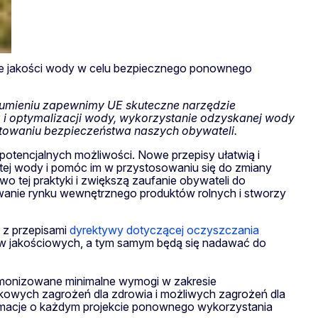
ce jakości wody w celu bezpiecznego ponownego
umieniu zapewnimy UE skuteczne narzędzie
i optymalizacji wody, wykorzystanie odzyskanej wody
ntowaniu bezpieczeństwa naszych obywateli.
otencjalnych możliwości. Nowe przepisy ułatwią i
stej wody i pomóc im w przystosowaniu się do zmiany
o tej praktyki i zwiększą zaufanie obywateli do
anie rynku wewnętrznego produktów rolnych i stworzy
 z przepisami
dyrektywy dotyczącej oczyszczania
ów jakościowych, a tym samym będą się nadawać do
onizowane minimalne wymogi w zakresie
tkowych zagrożeń dla zdrowia i możliwych zagrożeń dla
formacje o każdym projekcie ponownego wykorzystania