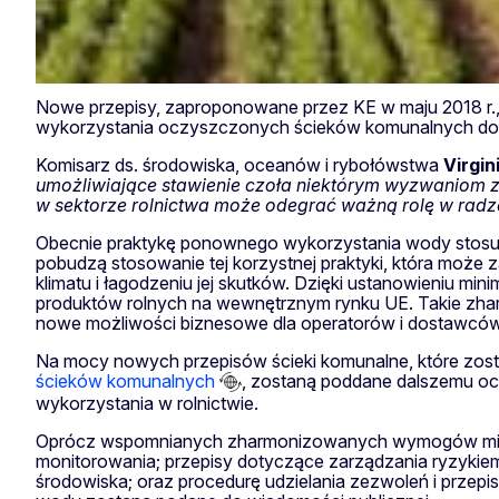
Nowe przepisy, zaproponowane przez KE w maju 2018 r
wykorzystania oczyszczonych ścieków komunalnych do n
Komisarz ds. środowiska, oceanów i rybołówstwa
Virgin
umożliwiające stawienie czoła niektórym wyzwaniom 
w sektorze rolnictwa może odegrać ważną rolę w radz
Obecnie praktykę ponownego wykorzystania wody stosuje 
pobudzą stosowanie tej korzystnej praktyki, która może
klimatu i łagodzeniu jej skutków. Dzięki ustanowieniu m
produktów rolnych na wewnętrznym rynku UE. Takie zha
nowe możliwości biznesowe dla operatorów i dostawców 
Na mocy nowych przepisów ścieki komunalne, które zos
ścieków komunalnych
, zostaną poddane dalszemu oc
wykorzystania w rolnictwie.
Oprócz wspomnianych zharmonizowanych wymogów mini
monitorowania; przepisy dotyczące zarządzania ryzykie
środowiska; oraz procedurę udzielania zezwoleń i przep