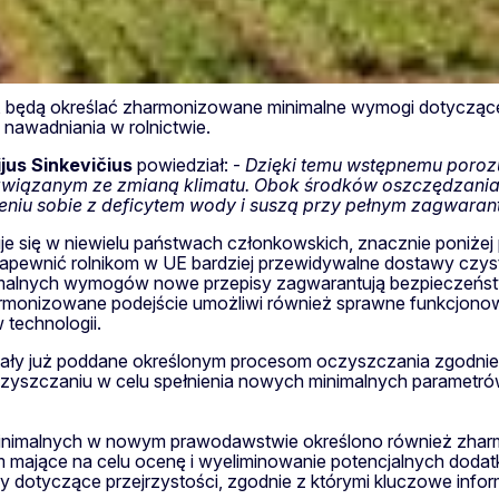
., będą określać zharmonizowane minimalne wymogi dotyczą
awadniania w rolnictwie.
ijus
Sinkevičius
powiedział: -
Dzięki temu wstępnemu poroz
związanym ze zmianą klimatu. Obok środków oszczędzania 
eniu sobie z deficytem wody i suszą przy pełnym zagwara
się w niewielu państwach członkowskich, znacznie poniżej p
 zapewnić rolnikom w UE bardziej przewidywalne dostawy czy
inimalnych wymogów nowe przepisy zagwarantują bezpieczeństw
rmonizowane podejście umożliwi również sprawne funkcjonow
technologii.
tały już poddane określonym procesom oczyszczania zgodnie
zyszczaniu w celu spełnienia nowych minimalnych parametr
malnych w nowym prawodawstwie określono również zharm
m mające na celu ocenę i wyeliminowanie potencjalnych doda
isy dotyczące przejrzystości, zgodnie z którymi kluczowe in