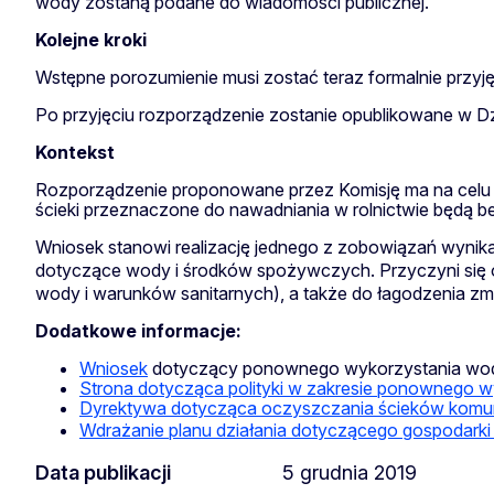
wody zostaną podane do wiadomości publicznej.
Kolejne kroki
Wstępne porozumienie musi zostać teraz formalnie przyjęt
Po przyjęciu rozporządzenie zostanie opublikowane w Dz
Kontekst
Rozporządzenie proponowane przez Komisję ma na celu z
ścieki przeznaczone do nawadniania w rolnictwie będą be
Wniosek stanowi realizację jednego z zobowiązań wynik
dotyczące wody i środków spożywczych. Przyczyni się 
wody i warunków sanitarnych), a także do łagodzenia zmia
Dodatkowe informacje:
Wniosek
dotyczący ponownego wykorzystania wo
Strona dotycząca polityki w zakresie ponownego 
Dyrektywa dotycząca oczyszczania ścieków komu
Wdrażanie planu działania dotyczącego gospodarki
Data publikacji
5 grudnia 2019