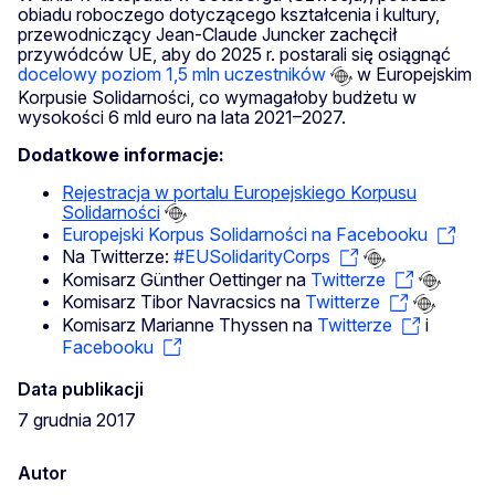
obiadu roboczego dotyczącego kształcenia i kultury,
przewodniczący Jean-Claude Juncker zachęcił
przywódców UE, aby do 2025 r. postarali się osiągnąć
docelowy poziom 1,5 mln uczestników
w Europejskim
Korpusie Solidarności, co wymagałoby budżetu w
wysokości 6 mld euro na lata 2021–2027.
Dodatkowe informacje:
Rejestracja w portalu Europejskiego Korpusu
Solidarności
Europejski Korpus Solidarności na Facebooku
Na Twitterze:
#EUSolidarityCorps
Komisarz Günther Oettinger na
Twitterze
Komisarz Tibor Navracsics na
Twitterze
Komisarz Marianne Thyssen na
Twitterze
i
Facebooku
Data publikacji
7 grudnia 2017
Autor