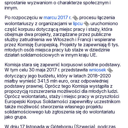
sprostanie wyzwaniom o charakterze społecznym i
innym.
Po rozpoczęciu w
marcu 2017 r.
procesu łączenia
wolontariuszy z organizacjami w
lipcu
uruchomiono
część korpusu dotyczącą miejsc pracy i staży, która
obejmuje dwa projekty, zarządzane przez publiczne
służby zatrudnienia we Włoszech i Francji i wspierane
przez Komisję Europejską. Projekty te zapewniają 6 tys.
młodych osób miejsca pracy lub staże w dziedzinie
działań solidarnościowych w innym kraju UE.
Komisja stara się zapewnić korpusowi solidne podstawy.
W tym celu 30 maja 2017 r. przedstawiła
wniosek
dotyczący jego budżetu, który w latach 2018–2020
miałby wynieść 341,5 mln euro, oraz odpowiedniej
podstawy prawnej. Oprócz tego Komisja wystąpiła z
propozycją rozszerzenia możliwości dla młodych ludzi.
Oprócz wolontariatu, staży i miejsc pracy w przyszłości
Europejski Korpus Solidarności zapewniłby uczestnikom
także możliwość stworzenia własnego projektu
solidarnościowego lub zgłoszenia się do wolontariatu
jako grupa.
W dniu 17 listopada w Göteborgu (Szwecja), podczas