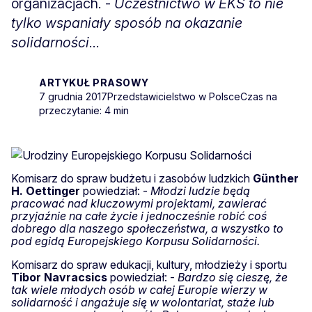
organizacjach. -
Uczestnictwo w EKS to nie
tylko wspaniały sposób na okazanie
solidarności
...
ARTYKUŁ PRASOWY
7 grudnia 2017
Przedstawicielstwo w Polsce
Czas na
przeczytanie: 4 min
Komisarz do spraw budżetu i zasobów ludzkich
Günther
H. Oettinger
powiedział: -
Młodzi ludzie będą
pracować nad kluczowymi projektami, zawierać
przyjaźnie na całe życie i jednocześnie robić coś
dobrego dla naszego społeczeństwa, a wszystko to
pod egidą Europejskiego Korpusu Solidarności.
Komisarz do spraw edukacji, kultury, młodzieży i sportu
Tibor
Navracsics
powiedział: -
Bardzo się cieszę, że
tak wiele młodych osób w całej Europie wierzy w
solidarność i angażuje się w wolontariat, staże lub