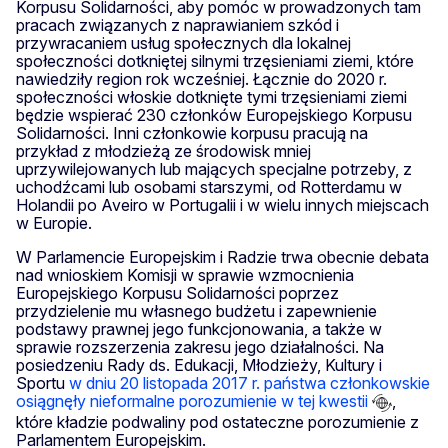
Korpusu Solidarności, aby pomóc w prowadzonych tam
pracach związanych z naprawianiem szkód i
przywracaniem usług społecznych dla lokalnej
społeczności dotkniętej silnymi trzęsieniami ziemi, które
nawiedziły region rok wcześniej. Łącznie do 2020 r.
społeczności włoskie dotknięte tymi trzęsieniami ziemi
będzie wspierać 230 członków Europejskiego Korpusu
Solidarności. Inni członkowie korpusu pracują na
przykład z młodzieżą ze środowisk mniej
uprzywilejowanych lub mających specjalne potrzeby, z
uchodźcami lub osobami starszymi, od Rotterdamu w
Holandii po Aveiro w Portugalii i w wielu innych miejscach
w Europie.
W Parlamencie Europejskim i Radzie trwa obecnie debata
nad wnioskiem Komisji w sprawie wzmocnienia
Europejskiego Korpusu Solidarności poprzez
przydzielenie mu własnego budżetu i zapewnienie
podstawy prawnej jego funkcjonowania, a także w
sprawie rozszerzenia zakresu jego działalności. Na
posiedzeniu Rady ds. Edukacji, Młodzieży, Kultury i
Sportu
w dniu 20 listopada 2017 r. państwa członkowskie
osiągnęły nieformalne porozumienie w tej kwestii
,
które kładzie podwaliny pod ostateczne porozumienie z
Parlamentem Europejskim.