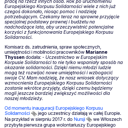
pracę na rzecz innych osób. Rok po uruchomieniu
Europejskiego Korpusu Solidarności wiele z nich już
czegoś dokonało, niosąc pomoc i nadzieję
potrzebującym. Czekamy teraz na sprawne przyjęcie
specjalnej podstawy prawnej i budżetu na
nadchodzące lata, aby urzeczywistnić potencjalne
korzyści z funkcjonowania Europejskiego Korpusu
Solidarności.
Komisarz ds. zatrudnienia, spraw społecznych,
umiejętności i mobilności pracowników
Marianne
Thyssen
dodała: -
Uczestnictwo w Europejskim
Korpusie Solidarności to nie tylko wspaniały sposób na
okazanie solidarności. Dzięki niemu młodzi ludzie
mogą też rozwijać nowe umiejętności i wzbogacić
swoje CV. Mam nadzieję, że nasz wniosek dotyczący
wzmocnienia Europejskiego Korpusu Solidarności
zostanie wkrótce przyjęty, dzięki czemu będziemy
mogli jeszcze bardziej zwiększyć możliwości dla
naszej młodzieży.
Od momentu inauguracji Europejskiego Korpusu
Solidarności
jego uczestnicy działają w całej Europie.
Na przykład w sierpniu 2017 r. do
Nursji
we Włoszech
przybyła pierwsza grupa wolontariuszy Europejskiego