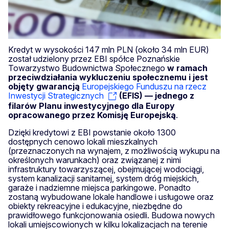
Kredyt w wysokości 147 mln PLN (około 34 mln EUR)
został udzielony przez EBI spółce Poznańskie
Towarzystwo Budownictwa Społecznego
w ramach
przeciwdziałania wykluczeniu społecznemu i jest
objęty gwarancją
Europejskiego Funduszu na rzecz
Inwestycji Strategicznych
(EFIS) — jednego z
filarów Planu inwestycyjnego dla Europy
opracowanego przez Komisję Europejską
.
Dzięki kredytowi z EBI powstanie około 1300
dostępnych cenowo lokali mieszkalnych
(przeznaczonych na wynajem, z możliwością wykupu na
określonych warunkach) oraz związanej z nimi
infrastruktury towarzyszącej, obejmującej wodociągi,
system kanalizacji sanitarnej, system dróg miejskich,
garaże i nadziemne miejsca parkingowe. Ponadto
zostaną wybudowane lokale handlowe i usługowe oraz
obiekty rekreacyjne i edukacyjne, niezbędne do
prawidłowego funkcjonowania osiedli. Budowa nowych
lokali umiejscowionych w kilku lokalizacjach na terenie