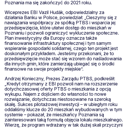
Poznania ma się zakończyć do 2021 roku.
Wiceprezes EBI Vazil Hudák, odpowiedzialny za
działania Banku w Polsce, powiedział: „Cieszymy się z
nawiązania współpracy ze spółką PTBS i wsparcia jej
przedsięwzięcia, które ułatwi dostęp do mieszkań w
Poznaniu i pozwoli ograniczyć wykluczenie społeczne.
Plan inwestycyjny dla Europy oznacza także
finansowanie infrastruktury społecznej i tym samym
wspieranie gospodarki solidarnej, czego ten projekt jest
doskonałym przykładem. Jesteśmy przekonani, że to
przedsięwzięcie może stać się wzorem do naśladowania
dla innych gmin, które zamierzają ubiegać się o środki
finansowe na swoje projekty miejskie”.
Andrzej Konieczny, Prezes Zarządu PTBS, podkreślił:
„Kredyt otrzymany z EBI pozwoli nam na rozszerzenie
dotychczasowej oferty PTBS o mieszkania z opcją
wykupu. Najem z dojściem do własności to nowe
rozwiązanie, dotychczas niestosowane na szeroką
skalę. Sukces pilotażowej inwestycji – w ubiegłym roku
oddaliśmy klucze do 20 mieszkań wybudowanych w tym
systemie – pokazał, że mieszkańcy Poznania są
zainteresowani taką formułą objęcia lokalu mieszkalnego.
Wierzę, że program wdrażany w tak dużej skali przyczyni