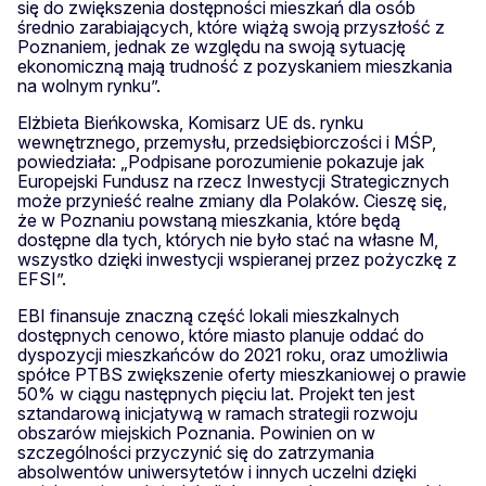
się do zwiększenia dostępności mieszkań dla osób
średnio zarabiających, które wiążą swoją przyszłość z
Poznaniem, jednak ze względu na swoją sytuację
ekonomiczną mają trudność z pozyskaniem mieszkania
na wolnym rynku”.
Elżbieta Bieńkowska, Komisarz UE ds. rynku
wewnętrznego, przemysłu, przedsiębiorczości i MŚP,
powiedziała: „Podpisane porozumienie pokazuje jak
Europejski Fundusz na rzecz Inwestycji Strategicznych
może przynieść realne zmiany dla Polaków. Cieszę się,
że w Poznaniu powstaną mieszkania, które będą
dostępne dla tych, których nie było stać na własne M,
wszystko dzięki inwestycji wspieranej przez pożyczkę z
EFSI”.
EBI finansuje znaczną część lokali mieszkalnych
dostępnych cenowo, które miasto planuje oddać do
dyspozycji mieszkańców do 2021 roku, oraz umożliwia
spółce PTBS zwiększenie oferty mieszkaniowej o prawie
50% w ciągu następnych pięciu lat. Projekt ten jest
sztandarową inicjatywą w ramach strategii rozwoju
obszarów miejskich Poznania. Powinien on w
szczególności przyczynić się do zatrzymania
absolwentów uniwersytetów i innych uczelni dzięki