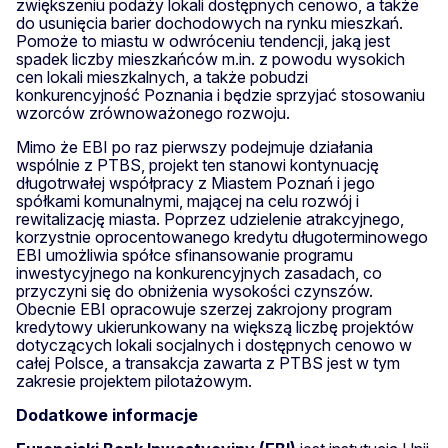
zwiększeniu podaży lokali dostępnych cenowo, a także
do usunięcia barier dochodowych na rynku mieszkań.
Pomoże to miastu w odwróceniu tendencji, jaką jest
spadek liczby mieszkańców m.in. z powodu wysokich
cen lokali mieszkalnych, a także pobudzi
konkurencyjność Poznania i będzie sprzyjać stosowaniu
wzorców zrównoważonego rozwoju.
Mimo że EBI po raz pierwszy podejmuje działania
wspólnie z PTBS, projekt ten stanowi kontynuację
długotrwałej współpracy z Miastem Poznań i jego
spółkami komunalnymi, mającej na celu rozwój i
rewitalizację miasta. Poprzez udzielenie atrakcyjnego,
korzystnie oprocentowanego kredytu długoterminowego
EBI umożliwia spółce sfinansowanie programu
inwestycyjnego na konkurencyjnych zasadach, co
przyczyni się do obniżenia wysokości czynszów.
Obecnie EBI opracowuje szerzej zakrojony program
kredytowy ukierunkowany na większą liczbę projektów
dotyczących lokali socjalnych i dostępnych cenowo w
całej Polsce, a transakcja zawarta z PTBS jest w tym
zakresie projektem pilotażowym.
Dodatkowe informacje