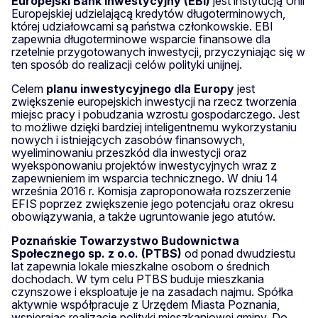
Europejski Bank Inwestycyjny (EBI)
jest instytucją Unii
Europejskiej udzielającą kredytów długoterminowych,
której udziałowcami są państwa członkowskie. EBI
zapewnia długoterminowe wsparcie finansowe dla
rzetelnie przygotowanych inwestycji, przyczyniając się w
ten sposób do realizacji celów polityki unijnej.
Celem
planu inwestycyjnego dla Europy
jest
zwiększenie europejskich inwestycji na rzecz tworzenia
miejsc pracy i pobudzania wzrostu gospodarczego. Jest
to możliwe dzięki bardziej inteligentnemu wykorzystaniu
nowych i istniejących zasobów finansowych,
wyeliminowaniu przeszkód dla inwestycji oraz
wyeksponowaniu projektów inwestycyjnych wraz z
zapewnieniem im wsparcia technicznego. W dniu 14
września 2016 r. Komisja zaproponowała rozszerzenie
EFIS poprzez zwiększenie jego potencjału oraz okresu
obowiązywania, a także ugruntowanie jego atutów.
Poznańskie Towarzystwo Budownictwa
Społecznego sp. z o.o. (PTBS)
od ponad dwudziestu
lat zapewnia lokale mieszkalne osobom o średnich
dochodach. W tym celu PTBS buduje mieszkania
czynszowe i eksploatuje je na zasadach najmu. Spółka
aktywnie współpracuje z Urzędem Miasta Poznania,
wspierając realizację polityki mieszkaniowej gminy. Do