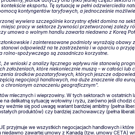
problemy, jednak dotyczy ona tylko jednej części sektora r
ontekście eksportu. Tę sytuację w pełni odzwierciedla nat
omocą kontyngentów taryfowych, a jednocześnie możliwie n
rzonej wywiera szczególnie korzystny efekt domina na se
miejsc pracy w sektorze żywności przetworzonej zależy rów
dczy umowa o wolnym handlu zawarta niedawno z Koreą Po
 członkowskie i zainteresowane podmioty wyrażają obaw
a stanowi odpowiedź na te zastrzeżenia i w oparciu o przy
ra rolno-spożywczego są zasadniczo korzystne.
ć, że wnioski z analizy łącznego wpływu nie stanowią pro
h założeniach, które niekoniecznie muszą – w całości lub 
iczenia środków pozataryfowych, których jeszcze odpowie
częścią negocjacji handlowych, ma duże znaczenie dla europ
h o chronionym oznaczeniu geograficznym".
któw mlecznych i wieprzowiny. W tych sektorach w ostatnich
e na delikatną sytuację wołowiny i ryżu, zarówno jeśli chodzi
 czy weźmie się pod uwagę wariant bardziej ambitny (pełna lib
stałych produktów) czy bardziej zachowawczy (pełna liberaliz
 UE przyjmuje we wszystkich negocjacjach handlowych i które po
u niedawno zawartej umowy z Kanadą (tzw. umowy CETA) wraz z