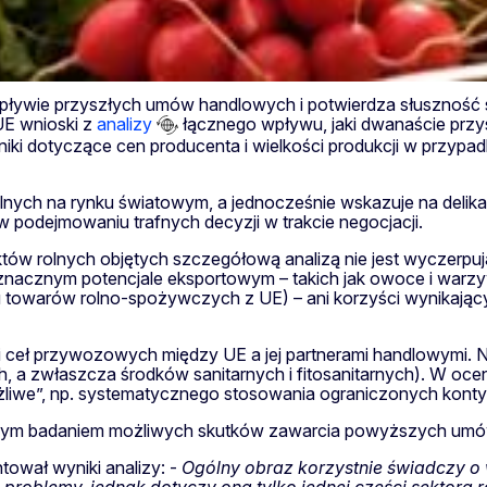
wpływie przyszłych umów handlowych i potwierdza słuszność
UE wnioski z
analizy
łącznego wpływu, jaki dwanaście prz
ki dotyczące cen producenta i wielkości produkcji w przypad
lnych na rynku światowym, a jednocześnie wskazuje na delika
podejmowaniu trafnych decyzji w trakcie negocjacji.
tów rolnych objętych szczegółową analizą nie jest wyczerpują
acznym potencjale eksportowym – takich jak owoce i warzyw
u towarów rolno-spożywczych z UE) – ani korzyści wynikając
i ceł przywozowych między UE a jej partnerami handlowymi. 
 a zwłaszcza środków sanitarnych i fitosanitarnych). W oc
liwe”, np. systematycznego stosowania ograniczonych kont
ycznym badaniem możliwych skutków zawarcia powyższych umó
ował wyniki analizy: -
Ogólny obraz korzystnie świadczy o