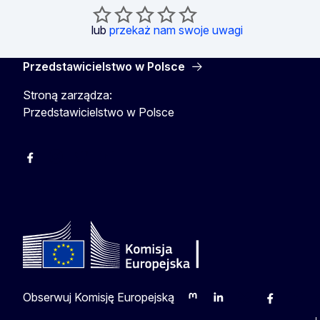
lub
przekaż nam swoje uwagi
Przedstawicielstwo w Polsce
Stroną zarządza:
Przedstawicielstwo w Polsce
Facebook
Instagram
Twitter
Youtube
Obserwuj Komisję Europejską
Mastodon
LinkedIn
Bluesky
Facebook
Youtu
O