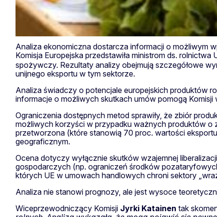
Analiza ekonomiczna dostarcza informacji o możliwym 
Komisja Europejska przedstawiła ministrom ds. rolnictwa 
spożywczy. Rezultaty analizy obejmują szczegółowe wyni
unijnego eksportu w tym sektorze.
Analiza świadczy o potencjale europejskich produktów ro
informacje o możliwych skutkach umów pomogą Komisji w 
Ograniczenia dostępnych metod sprawiły, że zbiór produk
możliwych korzyści w przypadku ważnych produktów o zn
przetworzona (które stanowią 70 proc. wartości eksport
geograficznym.
Ocena dotyczy wyłącznie skutków wzajemnej liberalizacj
gospodarczych (np. ograniczeń środków pozataryfowych,
których UE w umowach handlowych chroni sektory „wraż
Analiza nie stanowi prognozy, ale jest wysoce teoret
Wiceprzewodniczący Komisji
Jyrki
Katainen
tak skoment