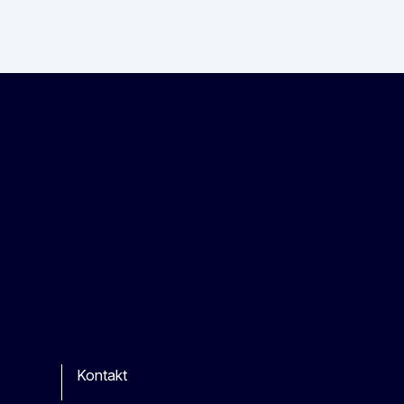
Kontakt
be
ther