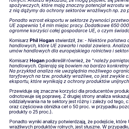
rolnych. Analiza wykazała, że mogą pojawić się pewne 
spożywczych, które mają znaczny potencjał wzrostu w k
z nią dążymy do ochrony sektorów wrażliwych np. za p
Ponadto wzrost eksportu w sektorze żywności przetwo
UE zapewnia 1,4 mln miejsc pracy. Dodatkowe 650 000 
ogromne korzyści całej gospodarce UE, o czym świa
Komisarz
Phil
Hogan
stwierdził, że: -
Niektóre państwa
handlowych, które UE zawarła i nadal zawiera. Analiz
umów handlowych dla europejskiego rolnictwa i sekto
Komisarz
Hogan
podkreślił również, że "
należy pamięta
handlowych. Opierają się bowiem na bardzo konkretnyc
Na przykład analiza nie uwzględnia możliwego ogran
taryfowych na tzw. produkty wrażliwe, co jest zwykle 
eksportu, które wynikają z ochrony produktów unijnyc
Przewiduje się znaczne korzyści dla producentów produ
odnotowuje się poprawę. Z drugiej strony analiza wskazuj
oddziaływania na te sektory jest różny i zależy od tego,
oraz częściowa obniżka ceł o 50 proc. w przypadku pozo
produkty o 25 proc.).
Ponadto wyniki analizy potwierdzają, że podejście, które
wrażliwych produktów rolnych, jest słuszne. W przypadk