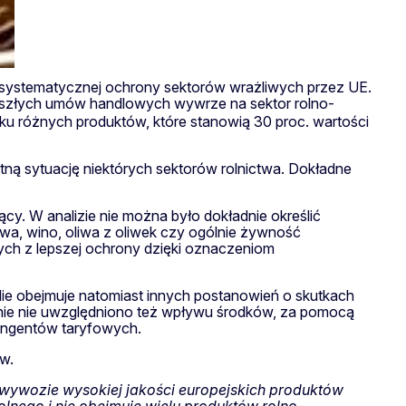
 systematycznej ochrony sektorów wrażliwych przez UE.
yszłych umów handlowych wywrze na sektor rolno-
ku różnych produktów, które stanowią 30 proc. wartości
tną sytuację niektórych sektorów rolnictwa. Dokładne
cy. W analizie nie można było dokładnie określić
a, wino, oliwa z oliwek czy ogólnie żywność
ych z lepszej ochrony dzięki oznaczeniom
Nie obejmuje natomiast innych postanowień o skutkach
enie nie uwzględniono też wpływu środków, za pomocą
yngentów taryfowych.
w.
 wywozie wysokiej jakości europejskich produktów