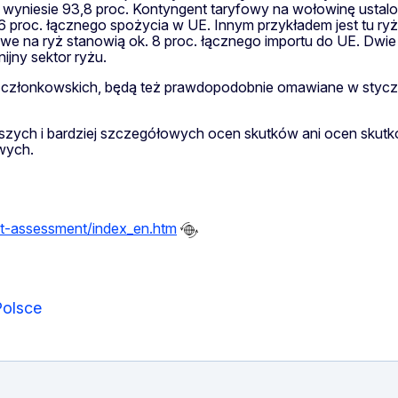
en wyniesie 93,8 proc. Kontyngent taryfowy na wołowinę usta
 proc. łącznego spożycia w UE. Innym przykładem jest tu ry
owe na ryż stanowią ok. 8 proc. łącznego importu do UE. Dwie 
jny sektor ryżu.
stw członkowskich, będą też prawdopodobnie omawiane w stycz
erszych i bardziej szczegółowych ocen skutków ani ocen sku
wych.
act-assessment/index_en.htm
Polsce