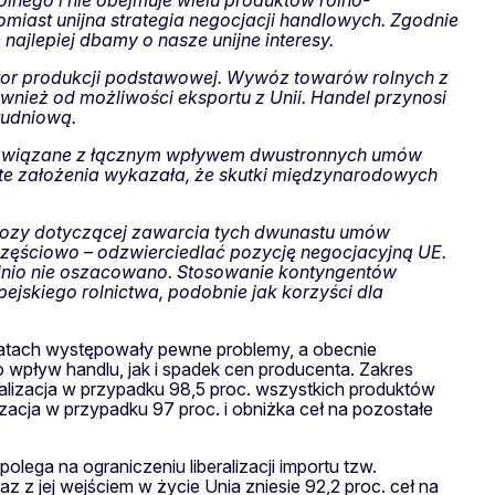
olnego i nie obejmuje wielu produktów rolno-
omiast unijna strategia negocjacji handlowych. Zgodnie
ajlepiej dbamy o nasze unijne interesy.
ktor produkcji podstawowej. Wywóz towarów rolnych z
nież od możliwości eksportu z Unii. Handel przynosi
łudniową.
y związane z łącznym wpływem dwustronnych umów
jęte założenia wykazała, że skutki międzynarodowych
gnozy dotyczącej zawarcia tych dwunastu umów
częściowo – odzwierciedlać pozycję negocjacyjną UE.
dnio nie oszacowano. Stosowanie kontyngentów
ejskiego rolnictwa, podobnie jak korzyści dla
 latach występowały pewne problemy, a obecnie
 o wpływ handlu, jak i spadek cen producenta. Zakres
eralizacja w przypadku 98,5 proc. wszystkich produktów
acja w przypadku 97 proc. i obniżka ceł na pozostałe
lega na ograniczeniu liberalizacji importu tzw.
 jej wejściem w życie Unia zniesie 92,2 proc. ceł na