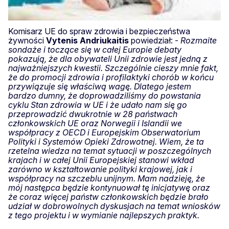
Komisarz UE do spraw zdrowia i bezpieczeństwa
żywności
Vytenis Andriukaitis
powiedział: -
Rozmaite
sondaże i toczące się w całej Europie debaty
pokazują, że dla obywateli Unii zdrowie jest jedną z
najważniejszych kwestii. Szczególnie cieszy mnie fakt,
że do promocji zdrowia i profilaktyki chorób w końcu
przywiązuje się właściwą wagę. Dlatego jestem
bardzo dumny, że doprowadziliśmy do powstania
cyklu Stan zdrowia w UE i że udało nam się go
przeprowadzić dwukrotnie w 28 państwach
członkowskich UE oraz Norwegii i Islandii we
współpracy z OECD i Europejskim Obserwatorium
Polityki i Systemów Opieki Zdrowotnej. Wiem, że ta
rzetelna wiedza na temat sytuacji w poszczególnych
krajach i w całej Unii Europejskiej stanowi wkład
zarówno w kształtowanie polityki krajowej, jak i
współpracy na szczeblu unijnym. Mam nadzieję, że
mój następca będzie kontynuował tę inicjatywę oraz
że coraz więcej państw członkowskich będzie brało
udział w dobrowolnych dyskusjach na temat wniosków
z tego projektu i w wymianie najlepszych praktyk.