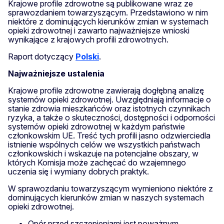
Krajowe profile zdrowotne są publikowane wraz ze
sprawozdaniem towarzyszącym. Przedstawiono w nim
niektóre z dominujących kierunków zmian w systemach
opieki zdrowotnej i zawarto najważniejsze wnioski
wynikające z krajowych profili zdrowotnych.
Raport dotyczący
Polski
.
Najważniejsze ustalenia
Krajowe profile zdrowotne zawierają dogłębną analizę
systemów opieki zdrowotnej. Uwzględniają informacje o
stanie zdrowia mieszkańców oraz istotnych czynnikach
ryzyka, a także o skuteczności, dostępności i odporności
systemów opieki zdrowotnej w każdym państwie
członkowskim UE. Treść tych profili jasno odzwierciedla
istnienie wspólnych celów we wszystkich państwach
członkowskich i wskazuje na potencjalne obszary, w
których Komisja może zachęcać do wzajemnego
uczenia się i wymiany dobrych praktyk.
W sprawozdaniu towarzyszącym wymieniono niektóre z
dominujących kierunków zmian w naszych systemach
opieki zdrowotnej.
Opór przed szczepieniami jest poważnym