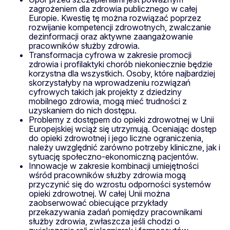
zagrożeniem dla zdrowia publicznego w całej
Europie. Kwestię tę można rozwiązać poprzez
rozwijanie kompetencji zdrowotnych, zwalczanie
dezinformacji oraz aktywne zaangażowanie
pracowników służby zdrowia.
Transformacja cyfrowa w zakresie promocji
zdrowia i profilaktyki chorób niekoniecznie będzie
korzystna dla wszystkich. Osoby, które najbardziej
skorzystałyby na wprowadzeniu rozwiązań
cyfrowych takich jak projekty z dziedziny
mobilnego zdrowia, mogą mieć trudności z
uzyskaniem do nich dostępu.
Problemy z dostępem do opieki zdrowotnej w Unii
Europejskiej wciąż się utrzymują. Oceniając dostęp
do opieki zdrowotnej i jego liczne ograniczenia,
należy uwzględnić zarówno potrzeby kliniczne, jak i
sytuację społeczno-ekonomiczną pacjentów.
Innowacje w zakresie kombinacji umiejętności
wśród pracowników służby zdrowia mogą
przyczynić się do wzrostu odporności systemów
opieki zdrowotnej. W całej Unii można
zaobserwować obiecujące przykłady
przekazywania zadań pomiędzy pracownikami
służby zdrowia, zwłaszcza jeśli chodzi o