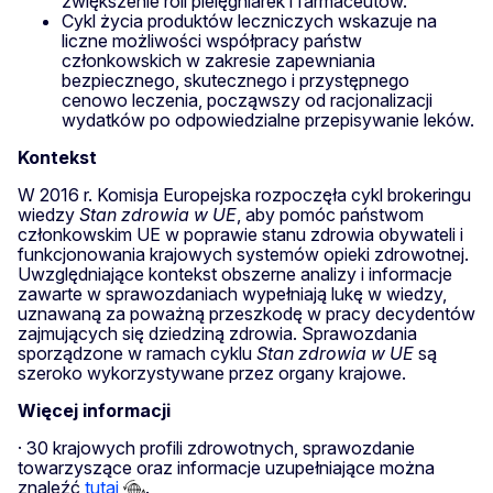
zwiększenie roli pielęgniarek i farmaceutów.
Cykl życia produktów leczniczych wskazuje na
liczne możliwości współpracy państw
członkowskich w zakresie zapewniania
bezpiecznego, skutecznego i przystępnego
cenowo leczenia, począwszy od racjonalizacji
wydatków po odpowiedzialne przepisywanie leków.
Kontekst
W 2016 r. Komisja Europejska rozpoczęła cykl brokeringu
wiedzy
Stan zdrowia w UE
, aby pomóc państwom
członkowskim UE w poprawie stanu zdrowia obywateli i
funkcjonowania krajowych systemów opieki zdrowotnej.
Uwzględniające kontekst obszerne analizy i informacje
zawarte w sprawozdaniach wypełniają lukę w wiedzy,
uznawaną za poważną przeszkodę w pracy decydentów
zajmujących się dziedziną zdrowia. Sprawozdania
sporządzone w ramach cyklu
Stan zdrowia w UE
są
szeroko wykorzystywane przez organy krajowe.
Więcej informacji
· 30 krajowych profili zdrowotnych, sprawozdanie
towarzyszące oraz informacje uzupełniające można
znaleźć
tutaj
.