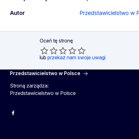
Autor
Przedstawicielstwo w 
Oceń tę stronę
lub
przekaż nam swoje uwagi
Przedstawicielstwo w Polsce
Stroną zarządza:
Przedstawicielstwo w Polsce
Facebook
Instagram
Twitter
Youtube