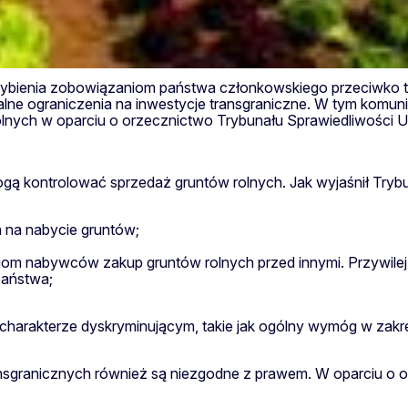
hybienia zobowiązaniom państwa członkowskiego przeciwko 
nalne ograniczenia na inwestycje transgraniczne. W tym kom
ych w oparciu o orzecznictwo Trybunału Sprawiedliwości Uni
ą kontrolować sprzedaż gruntów rolnych. Jak wyjaśnił Trybu
 na nabycie gruntów;
iom nabywców zakup gruntów rolnych przed innymi. Przywilej
państwa;
 charakterze dyskryminującym, takie jak ogólny wymóg w zak
ansgranicznych również są niezgodne z prawem. W oparciu o 