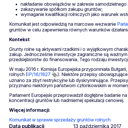
nakładanie obowiązków w zakresie samodzielnego
zakazywanie spółkom zakupu gruntów;
wymaganie kwalifikacji rolniczych jako warunek ws
Komunikat jest odpowiedzią na marcowe wezwanie
Parl
gruntów w celu zapewnienia równych warunków działani
Kontekst
Grunty rolne są aktywami rzadkimi i o wyjątkowym charak
zakup. Jednocześnie inwestycje zagraniczne są ważnym ź
przedsiębiorstw do finansowania. Tego rodzaju inwestyc
W maju 2016 r. Komisja Europejska przypomniała Bułgarii
rolnych (
IP/16/1827
). Niektóre przepisy obowiązując
uznano za zbyt restrykcyjne lub dyskryminujące. Przep
przyznano niektórym państwom członkowskim w momencie
Parlament Europejski przeprowadził dogłębne badanie 
koncentracji gruntów lub nadmiernej spekulacji cenowej.
Więcej informacji:
Komunikat w sprawie sprzedaży gruntów rolnych
Data publikacji
13 października 2017