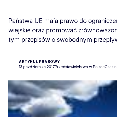
Państwa UE mają prawo do ograniczen
wiejskie oraz promować zrównoważone
tym przepisów o swobodnym przepływie
ARTYKUŁ PRASOWY
13 października 2017
Przedstawicielstwo w Polsce
Czas n