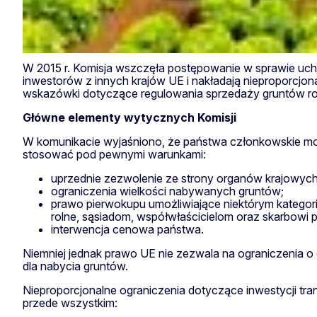
W 2015 r. Komisja wszczęła postępowanie w sprawie uc
inwestorów z innych krajów UE i nakładają nieproporcjo
wskazówki dotyczące regulowania sprzedaży gruntów roln
Główne elementy wytycznych Komisji
W komunikacie wyjaśniono, że państwa członkowskie mog
stosować pod pewnymi warunkami:
uprzednie zezwolenie ze strony organów krajowych
ograniczenia wielkości nabywanych gruntów;
prawo pierwokupu umożliwiające niektórym kategor
rolne, sąsiadom, współwłaścicielom oraz skarbowi 
interwencja cenowa państwa.
Niemniej jednak prawo UE nie zezwala na ograniczenia o
dla nabycia gruntów.
Nieproporcjonalne ograniczenia dotyczące inwestycji tr
przede wszystkim: