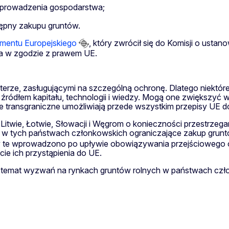
 prowadzenia gospodarstwa;
tępny zakupu gruntów.
amentu Europejskiego
, który zwrócił się do Komisji o ustan
a w zgodzie z prawem UE.
terze, zasługującymi na szczególną ochronę. Dlatego niektór
ródłem kapitału, technologii i wiedzy. Mogą one zwiększyć wy
je transgraniczne umożliwiają przede wszystkim przepisy UE
, Litwie, Łotwie, Słowacji i Węgrom o konieczności przestrz
e w tych państwach członkowskich ograniczające zakup gruntó
isy te wprowadzono po upływie obowiązywania przejściowego
 ich przystąpienia do UE.
na temat wyzwań na rynkach gruntów rolnych w państwach cz