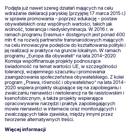
Podjęła już nawet szereg działań mających na celu
wdrażanie deklaracji paryskiej (przyjętej 17 marca 2015 r.)
w sprawie promowania – poprzez edukację – postaw
obywatelskich oraz wspólnych wartości, takich jak
wolność, tolerancja i niedyskryminacja. W 2016 r. w
ramach programu Erasmus+ dostępnych jest ponad 400
mln € na rozwój partnerstw transnarodowych mających
na celu innowacyjne podejście do kształtowania polityki i
jej realizacji w praktyce na gruncie lokalnym. W ramach
programu „Europa dla obywateli” na lata 2014–2020
Komisja współfinansuje projekty podnoszące
świadomość na temat wartości UE, w szczególności
tolerancji, wzajemnego szacunku i promowania
zaangażowania społeczeństwa obywatelskiego. Z kolei
program „Prawa, równość i obywatelstwo” na lata 2014-
2020 wspiera projekty skupiające się na zapobieganiu i
zwalczaniu nienawiści i nietolerancji na tle rasistowskim i
ksenofobicznym, a także projekty wspierające
opracowywanie narzędzi i praktyk zapobiegających
mowie nienawiści w internecie oraz monitorujących i
zwalczających takie zjawiska, między innymi przez
tworzenie alternatywnych treści.
Więcej informacji