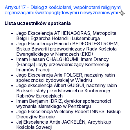
Artykuł 17 – Dialog z kościołami, wspólnotami religijnymi,
organizacjami światopoglądowymi i niewyznaniowymi
Lista uczestników spotkania
Jego Ekscelencja ATHENAGORAS, Metropolita
Belgii i Egzarcha Holandii i Luksemburga
Jego Ekscelencja Heinrich BEDFORD-STROHM,
Biskup Bawarii i przewodniczący Rady Kościoła
Ewangelickiego w Niemczech (EKD)
Imam Hassen CHALGHOUMI, Imam Drancy
(Francja) i były przewodniczący Konferencji
Imamów Francji
Jego Ekscelencja Arie FOLGER, naczelny rabin
społeczności żydowskiej w Wiedniu
Jego ekscelencja Albert GUIGUI, naczelny rabin
Brukseli i stały przedstawiciel na Konferencję
Rabinów Europejskich
Imam Benjamin IDRIZ, dyrektor społeczności
wyznania islamskiego w Penzbergu
Jego Ekscelencja Wielebny Robert INNES, Biskup
Diecezji w Europie
Jej Ekscelencja Antje JACKELÉN, Arcybiskup
Kościoła Szwecji