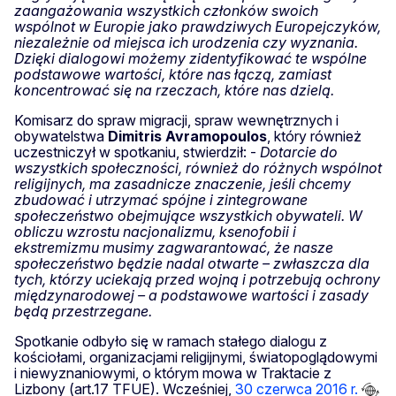
zaangażowania wszystkich członków swoich
wspólnot w Europie jako prawdziwych Europejczyków,
niezależnie od miejsca ich urodzenia czy wyznania.
Dzięki dialogowi możemy zidentyfikować te wspólne
podstawowe wartości, które nas łączą, zamiast
koncentrować się na rzeczach, które nas dzielą.
Komisarz do spraw migracji, spraw wewnętrznych i
obywatelstwa
Dimitris
Avramopoulos
, który również
uczestniczył w spotkaniu, stwierdził: -
Dotarcie do
wszystkich społeczności, również do różnych wspólnot
religijnych, ma zasadnicze znaczenie, jeśli chcemy
zbudować i utrzymać spójne i zintegrowane
społeczeństwo obejmujące wszystkich obywateli. W
obliczu wzrostu nacjonalizmu, ksenofobii i
ekstremizmu musimy zagwarantować, że nasze
społeczeństwo będzie nadal otwarte – zwłaszcza dla
tych, którzy uciekają przed wojną i potrzebują ochrony
międzynarodowej – a podstawowe wartości i zasady
będą przestrzegane.
Spotkanie odbyło się w ramach stałego dialogu z
kościołami, organizacjami religijnymi, światopoglądowymi
i niewyznaniowymi, o którym mowa w Traktacie z
Lizbony (art.17 TFUE). Wcześniej,
30 czerwca 2016 r.