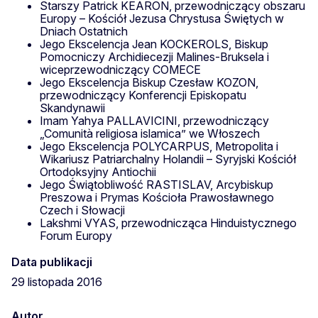
Starszy Patrick KEARON, przewodniczący obszaru
Europy – Kościół Jezusa Chrystusa Świętych w
Dniach Ostatnich
Jego Ekscelencja Jean KOCKEROLS, Biskup
Pomocniczy Archidiecezji Malines-Bruksela i
wiceprzewodniczący COMECE
Jego Ekscelencja Biskup Czesław KOZON,
przewodniczący Konferencji Episkopatu
Skandynawii
Imam Yahya PALLAVICINI, przewodniczący
„Comunità religiosa islamica” we Włoszech
Jego Ekscelencja POLYCARPUS, Metropolita i
Wikariusz Patriarchalny Holandii – Syryjski Kościół
Ortodoksyjny Antiochii
Jego Świątobliwość RASTISLAV, Arcybiskup
Preszowa i Prymas Kościoła Prawosławnego
Czech i Słowacji
Lakshmi VYAS, przewodnicząca Hinduistycznego
Forum Europy
Data publikacji
29 listopada 2016
Autor