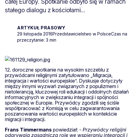
całej Europy. Spotkanie odbyło się w ramach
stałego dialogu z kościołami...
ARTYKUŁ PRASOWY
29 listopada 2016
Przedstawicielstwo w Polsce
Czas na
przeczytanie: 3 min
12. doroczne spotkanie na wysokim szczeblu z
przywódcami religijnymi zatytułowano „Migracja,
integracja i wartości europejskie”. Dyskusje dotyczyły
między innymi wyzwań związanych z populizmem i
nietolerancją, kluczowej roli edukacji i oddolnych działań
informacyjnych w zwiększaniu integracji i spójności
społecznej w Europie. Przywódcy zgodzili się ściśle
współpracować z Komisją w celu zagwarantowania
poszanowania wartości europejskich w kontekście
migracji i integracji.
Frans
Timmermans
powiedział: -
Przywódcy religijni
odgrywają zasadniczą rolę we wspieraniu integracji i