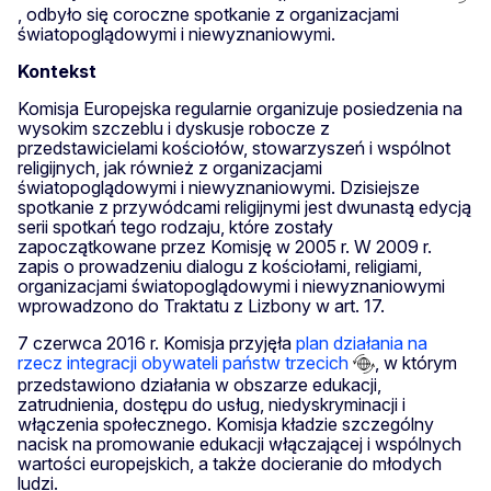
, odbyło się coroczne spotkanie z organizacjami
światopoglądowymi i niewyznaniowymi.
Kontekst
Komisja Europejska regularnie organizuje posiedzenia na
wysokim szczeblu i dyskusje robocze z
przedstawicielami kościołów, stowarzyszeń i wspólnot
religijnych, jak również z organizacjami
światopoglądowymi i niewyznaniowymi. Dzisiejsze
spotkanie z przywódcami religijnymi jest dwunastą edycją
serii spotkań tego rodzaju, które zostały
zapoczątkowane przez Komisję w 2005 r. W 2009 r.
zapis o prowadzeniu dialogu z kościołami, religiami,
organizacjami światopoglądowymi i niewyznaniowymi
wprowadzono do Traktatu z Lizbony w art. 17.
7 czerwca 2016 r. Komisja przyjęła
plan działania na
rzecz integracji obywateli państw trzecich
, w którym
przedstawiono działania w obszarze edukacji,
zatrudnienia, dostępu do usług, niedyskryminacji i
włączenia społecznego. Komisja kładzie szczególny
nacisk na promowanie edukacji włączającej i wspólnych
wartości europejskich, a także docieranie do młodych
ludzi.