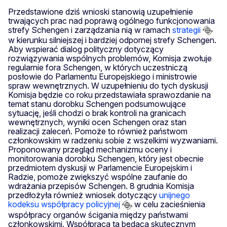
Przedstawione dziś wnioski stanowią uzupełnienie
trwających prac nad poprawą ogólnego funkcjonowania
strefy Schengen i zarządzania nią w ramach
strategii
w kierunku silniejszej i bardziej odpornej strefy Schengen.
Aby wspierać dialog polityczny dotyczący
rozwiązywania wspólnych problemów, Komisja zwołuje
regularnie fora Schengen, w których uczestniczą
posłowie do Parlamentu Europejskiego i ministrowie
spraw wewnętrznych. W uzupełnieniu do tych dyskusji
Komisja będzie co roku przedstawiała sprawozdanie na
temat stanu dorobku Schengen podsumowujące
sytuację, jeśli chodzi o brak kontroli na granicach
wewnętrznych, wyniki ocen Schengen oraz stan
realizacji zaleceń. Pomoże to również państwom
członkowskim w radzeniu sobie z wszelkimi wyzwaniami.
Proponowany przegląd mechanizmu oceny i
monitorowania dorobku Schengen, który jest obecnie
przedmiotem dyskusji w Parlamencie Europejskim i
Radzie, pomoże zwiększyć wspólne zaufanie do
wdrażania przepisów Schengen. 8 grudnia Komisja
przedłożyła również wniosek dotyczący
unijnego
kodeksu współpracy policyjnej
w celu zacieśnienia
współpracy organów ścigania między państwami
członkowskimi. Współpraca ta będąca skutecznym