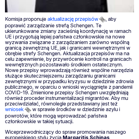
Komisja proponuje
aktualizację przepisów
, aby
poprawić zarządzanie strefą Schengen. Te
ukierunkowane zmiany zacieśnią koordynację w ramach
UE i przygotują lepiej państwa członkowskie na nowe
wyzwania związane z zarządzaniem zarówno wspólną
granicą zewnętrzną UE, jak i granicami wewnętrznymi w
obrębie strefy Schengen. Aktualizacja przepisów ma na
celu zapewnienie, by przywrócenie kontroli na granicach
wewnętrznych pozostawało środkiem ostatecznym.
Nowe przepisy wprowadzają również wspólne narzędzia
służące skuteczniejszemu zarządzaniu granicami
zewnętrznymi w przypadku kryzysu w dziedzinie zdrowia
publicznego, w oparciu o wnioski wyciągnięte z pandemii
COVID-19. Zmienione przepisy Schengen uwzględniają
również proceder instrumentalizacji migrantów. Aby mu
przeciwdziałać, równolegle przedstawiany jest też
wniosek
w sprawie środków w dziedzinie azylu i
powrotów, które mogą wprowadzać państwa
członkowskie w takiej sytuacji.
Wiceprzewodniczący do spraw promowania naszego
europejskiego stylu życia
Margaritis
Schinas