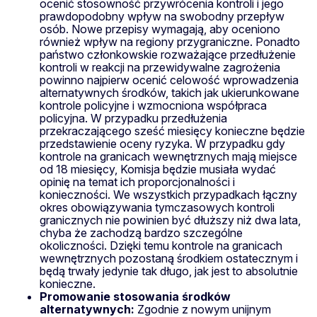
ocenić stosowność przywrócenia kontroli i jego
prawdopodobny wpływ na swobodny przepływ
osób. Nowe przepisy wymagają, aby oceniono
również wpływ na regiony przygraniczne. Ponadto
państwo członkowskie rozważające przedłużenie
kontroli w reakcji na przewidywalne zagrożenia
powinno najpierw ocenić celowość wprowadzenia
alternatywnych środków, takich jak ukierunkowane
kontrole policyjne i wzmocniona współpraca
policyjna. W przypadku przedłużenia
przekraczającego sześć miesięcy konieczne będzie
przedstawienie oceny ryzyka. W przypadku gdy
kontrole na granicach wewnętrznych mają miejsce
od 18 miesięcy, Komisja będzie musiała wydać
opinię na temat ich proporcjonalności i
konieczności. We wszystkich przypadkach łączny
okres obowiązywania tymczasowych kontroli
granicznych nie powinien być dłuższy niż dwa lata,
chyba że zachodzą bardzo szczególne
okoliczności. Dzięki temu kontrole na granicach
wewnętrznych pozostaną środkiem ostatecznym i
będą trwały jedynie tak długo, jak jest to absolutnie
konieczne.
Promowanie stosowania środków
alternatywnych:
Zgodnie z nowym unijnym