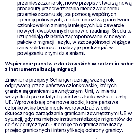
przemieszczania się, nowe przepisy stworzą nową
procedurę przeciwdziałania niedozwolonemu
przemieszczaniu się, za pomocą wspólnych
operacji policyjnych, a także umożliwią państwom
członkowskim zmianę istniejących lub zawarcie
nowych dwustronnych umów o readmisji. Środki te
uzupełniają działania zaproponowane w nowym
pakcie o migracji i azylu, w szczególności wiążące
ramy solidarności, i należy je postrzegać w
powiązaniu z tymi działaniami.
Wspieranie państw członkowskich w radzeniu sobie
z instrumentalizacją migracji
Zmienione przepisy Schengen uznają ważną rolę
odgrywaną przez państwa członkowskie, których
granice są granicami zewnętrznymi Unii, w imieniu
wszystkich pozostałych państw członkowskich i całej
UE. Wprowadzają one nowe środki, które państwa
członkowskie będą mogły wprowadzać w celu
skutecznego zarządzania granicami zewnętrznymi UE w
sytuacji, gdy ma miejsce instrumentalizacja migrantów do
celów politycznych. Obejmuje to ograniczenie liczby
przejść granicznych i intensyfikację ochrony granicy.