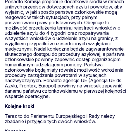
Ponadto Komisja proponuje dodatkowe środki w ramach
unijnych przepisów dotyczących azylu i powrotów, aby
wyjaśnić, w jaki sposób państwa członkowskie mogą
reagować w takich sytuacjach, przy pełnym
poszanowaniu praw podstawowych. Obejmuje to
możliwość przedłużenia terminu rejestracji wniosków o
udzielenie azylu do 4 tygodni oraz rozpatrywania
wszystkich wniosków o udzielenie azylu na granicy, z
wyjątkiem przypadków uzasadnionych względami
medycznymi. Nadal konieczne będzie zagwarantowanie
skutecznego dostępu do procedury azylowej, a państwa
członkowskie powinny zapewnić dostęp organizacjom
humanitarnym udzielającym pomocy. Państwa
członkowskie będą miały również możliwość wdrożenia
procedury zarządzania powrotami w sytuacjach
nadzwyczajnych. Ponadto agencje UE (Agencja UE ds.
Azylu, Frontex, Europol) powinny na wniosek zapewnić
danemu państwu członkowskiemu w pierwszej kolejności
wsparcie operacyjne.
Kolejne kroki
Teraz to do Parlamentu Europejskiego i Rady należy
zbadanie i przyjęcie tych dwóch wniosków.