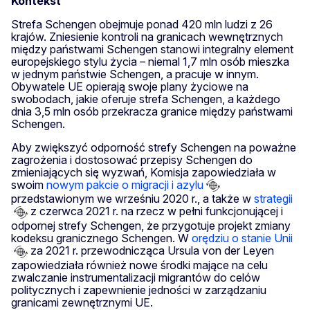
Kontekst
Strefa Schengen obejmuje ponad 420 mln ludzi z 26
krajów. Zniesienie kontroli na granicach wewnętrznych
między państwami Schengen stanowi integralny element
europejskiego stylu życia – niemal 1,7 mln osób mieszka
w jednym państwie Schengen, a pracuje w innym.
Obywatele UE opierają swoje plany życiowe na
swobodach, jakie oferuje strefa Schengen, a każdego
dnia 3,5 mln osób przekracza granice między państwami
Schengen.
Aby zwiększyć odporność strefy Schengen na poważne
zagrożenia i dostosować przepisy Schengen do
zmieniających się wyzwań, Komisja zapowiedziała w
swoim
nowym pakcie o migracji i azylu
przedstawionym we wrześniu 2020 r., a także w
strategii
z czerwca 2021 r. na rzecz w pełni funkcjonującej i
odpornej strefy Schengen, że przygotuje projekt zmiany
kodeksu granicznego Schengen. W
orędziu o stanie Unii
za 2021 r. przewodnicząca Ursula von der Leyen
zapowiedziała również nowe środki mające na celu
zwalczanie instrumentalizacji migrantów do celów
politycznych i zapewnienie jedności w zarządzaniu
granicami zewnętrznymi UE.