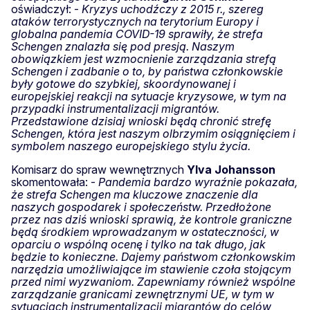
oświadczył: -
Kryzys uchodźczy z 2015 r., szereg
ataków terrorystycznych na terytorium Europy i
globalna pandemia COVID-19 sprawiły, że strefa
Schengen znalazła się pod presją. Naszym
obowiązkiem jest wzmocnienie zarządzania strefą
Schengen i zadbanie o to, by państwa członkowskie
były gotowe do szybkiej, skoordynowanej i
europejskiej reakcji na sytuacje kryzysowe, w tym na
przypadki instrumentalizacji migrantów.
Przedstawione dzisiaj wnioski będą chronić strefę
Schengen, która jest naszym olbrzymim osiągnięciem i
symbolem naszego europejskiego stylu życia.
Komisarz do spraw wewnętrznych
Ylva
Johansson
skomentowała: -
Pandemia bardzo wyraźnie pokazała,
że strefa Schengen ma kluczowe znaczenie dla
naszych gospodarek i społeczeństw. Przedłożone
przez nas dziś wnioski sprawią, że kontrole graniczne
będą środkiem wprowadzanym w ostateczności, w
oparciu o wspólną ocenę i tylko na tak długo, jak
będzie to konieczne. Dajemy państwom członkowskim
narzędzia umożliwiające im stawienie czoła stojącym
przed nimi wyzwaniom. Zapewniamy również wspólne
zarządzanie granicami zewnętrznymi UE, w tym w
sytuacjach instrumentalizacji migrantów do celów