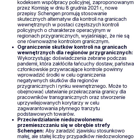
kodeksem współpracy policyjnej, zaproponowanym
przez Komisję w dniu 8 grudnia 2021 r., nowe
przepisy Schengen promują stosowanie
skutecznych alternatyw dla kontroli na granicach
wewnętrznych w postaci częstszych kontroli
policyjnych o charakterze operacyjnym w
regionach przygranicznych, wyjaśniając, że nie są
one równoważne kontrolom granicznym.
Ograniczenie skutków kontroli na granicach
wewnętrznych dla regionów przygranicznych:
Wykorzystując doświadczenia zebrane podczas
pandemii, która zakłóciła łańcuchy dostaw, państwa
członkowskie przywracające kontrole powinny
wprowadzić środki w celu ograniczenia
negatywnych skutków dla regionów
przygranicznych i rynku wewnętrznego. Może to
obejmować ułatwianie przekraczania granicy dla
pracowników transgranicznych oraz stworzenie
uprzywilejowanych korytarzy w celu
zagwarantowania płynnego tranzytu
podstawowych towarów.
Przeciwdziałanie niedozwolonemu
przemieszczaniu się w obrębie strefy
Schengen:
Aby zaradzić zjawisku stosunkowo
małej, ale stałej liczby przypadków niedozwolonego