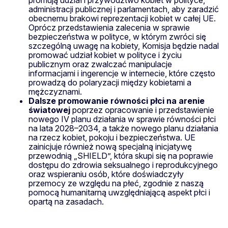
administracji publicznej i parlamentach, aby zaradzić
obecnemu brakowi reprezentacji kobiet w całej UE.
Oprócz przedstawienia zalecenia w sprawie
bezpieczeństwa w polityce, w którym zwróci się
szczególną uwagę na kobiety, Komisja będzie nadal
promować udział kobiet w polityce i życiu
publicznym oraz zwalczać manipulacje
informacjami i ingerencje w internecie, które często
prowadzą do polaryzacji między kobietami a
mężczyznami.
Dalsze promowanie równości płci na arenie
światowej
poprzez opracowanie i przedstawienie
nowego IV planu działania w sprawie równości płci
na lata 2028–2034, a także nowego planu działania
na rzecz kobiet, pokoju i bezpieczeństwa. UE
zainicjuje również nową specjalną inicjatywę
przewodnią „SHIELD”, która skupi się na poprawie
dostępu do zdrowia seksualnego i reprodukcyjnego
oraz wspieraniu osób, które doświadczyły
przemocy ze względu na płeć, zgodnie z naszą
pomocą humanitarną uwzględniającą aspekt płci i
opartą na zasadach.