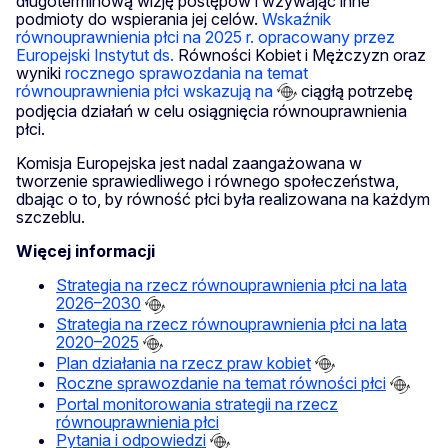
długoterminową wizję postępów i wzywając inne
podmioty do wspierania jej celów.
Wskaźnik
równouprawnienia płci na 2025 r. opracowany przez
Europejski Instytut ds.
Równości Kobiet i Mężczyzn oraz
wyniki
rocznego sprawozdania na temat
równouprawnienia płci wskazują na
ciągłą potrzebę
podjęcia działań w celu osiągnięcia równouprawnienia
płci.
Komisja Europejska jest nadal zaangażowana w
tworzenie sprawiedliwego i równego społeczeństwa,
dbając o to, by równość płci była realizowana na każdym
szczeblu.
Więcej informacji
Strategia na rzecz równouprawnienia płci na lata
2026–2030
Strategia na rzecz równouprawnienia płci na lata
2020–2025
Plan działania na rzecz praw kobiet
Roczne sprawozdanie na temat równości płci
Portal monitorowania strategii na rzecz
równouprawnienia płci
Pytania i odpowiedzi