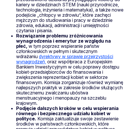
kariery w dziedzinach STEM (nauki przyrodnicze,
technologia, inżynieria i matematyka), a także nowe
podejście „chłopcy w zdrowiu”, które zachęci
mężczyzn do studiowania i pracy w dziedzinie
zdrowia, edukacji, administracji i umiejętności
czytania i pisania.
Rozwiązanie problemu zróżnicowania
wynagrodzenia i emerytur ze względu na
płeć,
w tym poprzez wspieranie państw
członkowskich w pełnym i skutecznym
wdrażaniu
dyrektywy w sprawie przejrzystości
wynagrodzeń,
oraz współpraca z Europejskim
Bankiem Inwestycyjnym w celu poprawy dostępu
kobiet-przedsiębiorców do finansowania i
zwiększenia reprezentacji kobiet w sektorze
finansowym. Komisja zorganizuje również wymianę
najlepszych praktyk w zakresie środków służących
skutecznemu zwalczaniu ubóstwa
menstruacyjnego i menopauzy na szczeblu
krajowym.
Podjęcie dalszych kroków w celu wspierania
równego i bezpiecznego udziału kobiet w
polityce.
Komisja zaktualizuje swoje zestawienie
środków w państwach członkowskich, które
promują udział i przywództwo kobiet w polityce,