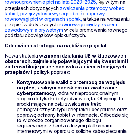
równouprawnienia płci na lata 2020–2025,
w tym na
przepisach dotyczących
zwalczania przemocy wobec
kobiet,
przejrzystości wynagrodzeń
i
poprawy
równowagi płci w organach spółek,
a także na wdrażaniu
przepisów dotyczących
równowagi między życiem
zawodowym a prywatnym
w celu promowania równego
podziału obowiązków opiekuńczych.
Odnowiona strategia na najbliższe pięć lat
Nowa strategia
wzmocni działania UE w kluczowych
obszarach, zajmie się pojawiającymi się kwestiami i
zintensyfikuje prace nad wdrażaniem istniejących
przepisów i polityk
poprzez:
Kontynuowanie walki z przemocą ze względu
na płeć, z silnym naciskiem na zwalczanie
cyberprzemocy,
która w nieproporcjonalnym
stopniu dotyka kobiety i dziewczęta. Obejmuje to
środki mające na celu zwalczanie treści
pornograficznych typu deepfake i deepnudes oraz
poprawę ochrony kobiet w internecie. Odbędzie się
to w drodze zorganizowanego dialogu
regulacyjnego z bardzo dużymi platformami
internetowymi w oparciu o solidne zabezpieczenia