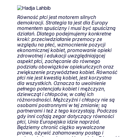
Równość płci jest motorem silnych
demokracji. Strategia ta jest dla Europy
momentem spuścizny i musi być spuścizną
działań. Dlatego podejmujemy konkretne
kroki: przeciwdziałanie przemocy ze
względu na płeć, wzmocnienie pozycji
ekonomicznej kobiet, promowanie opieki
zdrowotnej i edukacji uwzględniającej
aspekt płci, zachęcanie do równego
podziału obowiązków opiekuńczych oraz
zwiększenie przywództwa kobiet. Równość
płci nie jest kwestią kobiet, jest korzystna
dla wszystkich. Oznacza to uwolnienie
pełnego potencjału kobiet i mężczyzn,
dziewcząt i chłopców, w całej ich
różnorodności. Mężczyźni i chłopcy nie są
osobami postronnymi w tej zmianie; są
partnerami i też z tego korzystają. Podczas
gdy inni cofają zegar dotyczący równości
płci, Unia Europejska idzie naprzód.
Będziemy chronić ciężko wywalczone
prawa, ożywić zahamowany postęp i