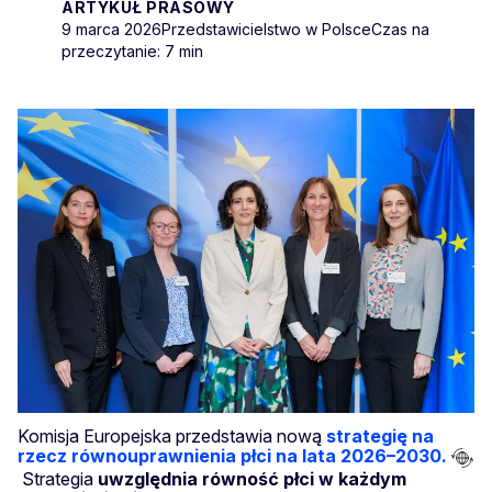
ARTYKUŁ PRASOWY
9 marca 2026
Przedstawicielstwo w Polsce
Czas na
przeczytanie: 7 min
Komisja Europejska przedstawia nową
strategię na
rzecz równouprawnienia płci na lata 2026–2030.
Strategia
uwzględnia równość płci w każdym