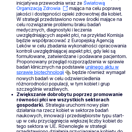
inicjatywa przewodnia wraz ze
Światową
Organizacją Zdrowia
mająca na celu poprawę
jakości i dostępności opieki zdrowotnej dla kobiet.
W strategii przedstawiono nowe środki mające na
celu rozwiązanie problemu braku badań
medycznych, diagnostyki i leczenia
uwzględniających aspekt płci, na przykład Komisja
będzie współpracować z Europejską Agencją
Leków w celu zbadania wykonalności opracowania
kontroli uwzględniającej aspekt płci, gdy leki są
formułowane, zatwierdzane i podawane pacjentom.
Proponowany przegląd rozporządzenia w sprawie
badań klinicznych na podstawie
unijnego aktu w
sprawie biotechnologii
będzie również wymagał
nowych badań w celu odzwierciedlenia
różnorodności populacji, w tym kobiet i grup
szczególnie wrażliwych.
Zwiększanie dobrobytu poprzez promowanie
równości płci we wszystkich sektorach
gospodarki.
Strategia uruchomi nowy plan
działania na rzecz kobiet w sektorze badań
naukowych, innowacji i przedsiębiorstw typu start-
up w celu przyciągnięcia większej liczby kobiet do
tego sektora w UE. Równolegle w strategii
przedstawiono działania przyciągające kobiety do