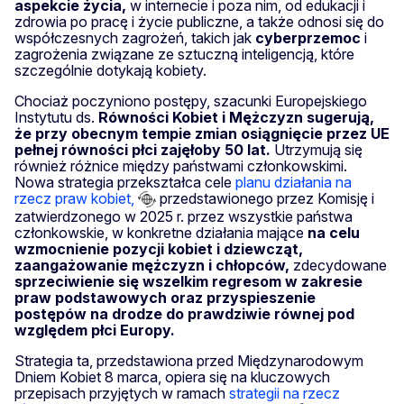
aspekcie życia,
w internecie i poza nim, od edukacji i
zdrowia po pracę i życie publiczne, a także odnosi się do
współczesnych zagrożeń, takich jak
cyberprzemoc
i
zagrożenia związane ze sztuczną inteligencją, które
szczególnie dotykają kobiety.
Chociaż poczyniono postępy, szacunki Europejskiego
Instytutu ds.
Równości Kobiet i Mężczyzn sugerują,
że przy obecnym tempie zmian osiągnięcie przez UE
pełnej równości płci zajęłoby 50 lat.
Utrzymują się
również różnice między państwami członkowskimi.
Nowa strategia przekształca cele
planu działania na
rzecz praw kobiet,
przedstawionego przez Komisję i
zatwierdzonego w 2025 r. przez wszystkie państwa
członkowskie, w konkretne działania mające
na celu
wzmocnienie pozycji kobiet i dziewcząt,
zaangażowanie mężczyzn i chłopców,
zdecydowane
sprzeciwienie się wszelkim regresom w zakresie
praw podstawowych oraz przyspieszenie
postępów na drodze do prawdziwie równej pod
względem płci Europy.
Strategia ta, przedstawiona przed Międzynarodowym
Dniem Kobiet 8 marca, opiera się na kluczowych
przepisach przyjętych w ramach
strategii na rzecz