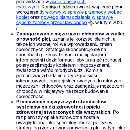
przewidziane w
akcie o usługach
cyfrowych.
Komisja będzie również wspierać pełne
wdrożenie
dyrektywy w sprawie przemocy wobec
kobiet
oraz
nowego planu działania w sprawie
cyberprzemocy przedstawionego
w lutym 2026
r.
Zaangażowanie mężczyzn i chłopców
w walkę
o równość płci,
uznanie jej korzyści dla nich, a
także ich ważnej roli we wprowadzaniu zmian
społecznych. Strategia skoncentruje się na
sposobach przeciwdziałania manipulacjom
informacjami i dezinformacji, aby uniknąć rosnącej
polaryzacji między kobietami i mężczyznami,
zwłaszcza wśród młodych ludzi. Komisja
przeprowadzi badanie dotyczące sieci
internetowych i narracji skierowanych do młodych
mężczyzn i chłopców oraz zaangażuje mężczyzn i
chłopców w inicjatywy na rzecz budowania
społeczności.
Promowanie najwyższych standardów
systemów opieki zdrowotnej i opieki
zdrowotnej stworzonych dla wszystkich.
Po
raz pierwszy opieka zdrowotna została
uwzględniona jako specjalny obszar polityki w
strategii na rzecz równouprawnienia płci, w tym jako