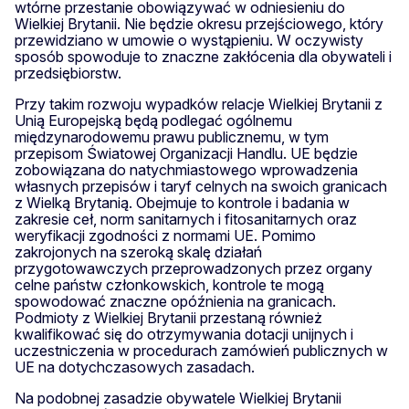
wtórne przestanie obowiązywać w odniesieniu do
Wielkiej Brytanii. Nie będzie okresu przejściowego, który
przewidziano w umowie o wystąpieniu. W oczywisty
sposób spowoduje to znaczne zakłócenia dla obywateli i
przedsiębiorstw.
Przy takim rozwoju wypadków relacje Wielkiej Brytanii z
Unią Europejską będą podlegać ogólnemu
międzynarodowemu prawu publicznemu, w tym
przepisom Światowej Organizacji Handlu. UE będzie
zobowiązana do natychmiastowego wprowadzenia
własnych przepisów i taryf celnych na swoich granicach
z Wielką Brytanią. Obejmuje to kontrole i badania w
zakresie ceł, norm sanitarnych i fitosanitarnych oraz
weryfikacji zgodności z normami UE. Pomimo
zakrojonych na szeroką skalę działań
przygotowawczych przeprowadzonych przez organy
celne państw członkowskich, kontrole te mogą
spowodować znaczne opóźnienia na granicach.
Podmioty z Wielkiej Brytanii przestaną również
kwalifikować się do otrzymywania dotacji unijnych i
uczestniczenia w procedurach zamówień publicznych w
UE na dotychczasowych zasadach.
Na podobnej zasadzie obywatele Wielkiej Brytanii