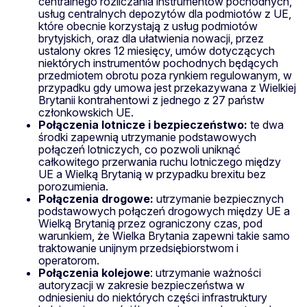
centralnego rozliczania instrumentów pochodnych,
usług centralnych depozytów dla podmiotów z UE,
które obecnie korzystają z usług podmiotów
brytyjskich, oraz dla ułatwienia nowacji, przez
ustalony okres 12 miesięcy, umów dotyczących
niektórych instrumentów pochodnych będących
przedmiotem obrotu poza rynkiem regulowanym, w
przypadku gdy umowa jest przekazywana z Wielkiej
Brytanii kontrahentowi z jednego z 27 państw
członkowskich UE.
Połączenia lotnicze i bezpieczeństwo:
te dwa
środki zapewnią utrzymanie podstawowych
połączeń lotniczych, co pozwoli uniknąć
całkowitego przerwania ruchu lotniczego między
UE a Wielką Brytanią w przypadku brexitu bez
porozumienia.
Połączenia drogowe:
utrzymanie bezpiecznych
podstawowych połączeń drogowych między UE a
Wielką Brytanią przez ograniczony czas, pod
warunkiem, że Wielka Brytania zapewni takie samo
traktowanie unijnym przedsiębiorstwom i
operatorom.
Połączenia kolejowe
: utrzymanie ważności
autoryzacji w zakresie bezpieczeństwa w
odniesieniu do niektórych części infrastruktury