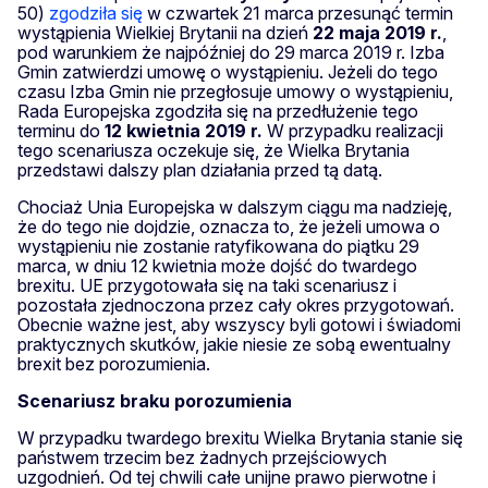
50)
zgodziła się
w czwartek 21 marca przesunąć termin
wystąpienia Wielkiej Brytanii na dzień
22 maja 2019 r.
,
pod warunkiem że najpóźniej do 29 marca 2019 r. Izba
Gmin zatwierdzi umowę o wystąpieniu. Jeżeli do tego
czasu Izba Gmin nie przegłosuje umowy o wystąpieniu,
Rada Europejska zgodziła się na przedłużenie tego
terminu do
12 kwietnia 2019 r.
W przypadku realizacji
tego scenariusza oczekuje się, że Wielka Brytania
przedstawi dalszy plan działania przed tą datą.
Chociaż Unia Europejska w dalszym ciągu ma nadzieję,
że do tego nie dojdzie, oznacza to, że jeżeli umowa o
wystąpieniu nie zostanie ratyfikowana do piątku 29
marca, w dniu 12 kwietnia może dojść do twardego
brexitu. UE przygotowała się na taki scenariusz i
pozostała zjednoczona przez cały okres przygotowań.
Obecnie ważne jest, aby wszyscy byli gotowi i świadomi
praktycznych skutków, jakie niesie ze sobą ewentualny
brexit bez porozumienia.
Scenariusz braku porozumienia
W przypadku twardego brexitu Wielka Brytania stanie się
państwem trzecim bez żadnych przejściowych
uzgodnień. Od tej chwili całe unijne prawo pierwotne i