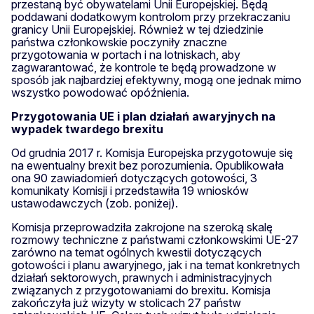
przestaną być obywatelami Unii Europejskiej. Będą
poddawani dodatkowym kontrolom przy przekraczaniu
granicy Unii Europejskiej. Również w tej dziedzinie
państwa członkowskie poczyniły znaczne
przygotowania w portach i na lotniskach, aby
zagwarantować, że kontrole te będą prowadzone w
sposób jak najbardziej efektywny, mogą one jednak mimo
wszystko powodować opóźnienia.
Przygotowania UE i plan działań awaryjnych na
wypadek twardego brexitu
Od grudnia 2017 r. Komisja Europejska przygotowuje się
na ewentualny brexit bez porozumienia. Opublikowała
ona 90 zawiadomień dotyczących gotowości, 3
komunikaty Komisji i przedstawiła 19 wniosków
ustawodawczych (zob. poniżej).
Komisja przeprowadziła zakrojone na szeroką skalę
rozmowy techniczne z państwami członkowskimi UE-27
zarówno na temat ogólnych kwestii dotyczących
gotowości i planu awaryjnego, jak i na temat konkretnych
działań sektorowych, prawnych i administracyjnych
związanych z przygotowaniami do brexitu. Komisja
zakończyła już wizyty w stolicach 27 państw