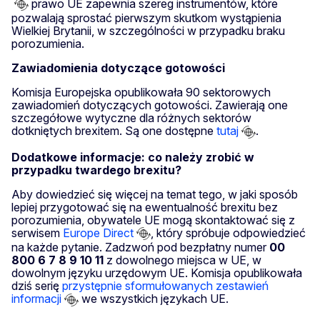
prawo UE zapewnia szereg instrumentów, które
pozwalają sprostać pierwszym skutkom wystąpienia
Wielkiej Brytanii, w szczególności w przypadku braku
porozumienia.
Zawiadomienia dotyczące gotowości
Komisja Europejska opublikowała 90 sektorowych
zawiadomień dotyczących gotowości. Zawierają one
szczegółowe wytyczne dla różnych sektorów
dotkniętych brexitem. Są one dostępne
tutaj
.
Dodatkowe informacje: co należy zrobić w
przypadku twardego brexitu?
Aby dowiedzieć się więcej na temat tego, w jaki sposób
lepiej przygotować się na ewentualność brexitu bez
porozumienia, obywatele UE mogą skontaktować się z
serwisem
Europe Direct
, który spróbuje odpowiedzieć
na każde pytanie. Zadzwoń pod bezpłatny numer
00
800 6 7 8 9 10 11
z dowolnego miejsca w UE, w
dowolnym języku urzędowym UE. Komisja opublikowała
dziś serię
przystępnie sformułowanych zestawień
informacji
we wszystkich językach UE.