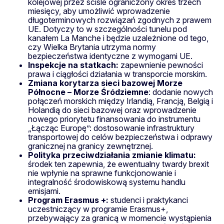
kolejowej przez ściśle ograniczony okres trzech
miesięcy, aby umożliwić wprowadzenie
długoterminowych rozwiązań zgodnych z prawem
UE. Dotyczy to w szczególności tunelu pod
kanałem La Manche i będzie uzależnione od tego,
czy Wielka Brytania utrzyma normy
bezpieczeństwa identyczne z wymogami UE.
Inspekcje na statkach:
zapewnienie pewności
prawa i ciągłości działania w transporcie morskim.
Zmiana korytarza sieci bazowej Morze
Północne – Morze Śródziemne
: dodanie nowych
połączeń morskich między Irlandią, Francją, Belgią i
Holandią do sieci bazowej oraz wprowadzenie
nowego priorytetu finansowania do instrumentu
„Łącząc Europę”: dostosowanie infrastruktury
transportowej do celów bezpieczeństwa i odprawy
granicznej na granicy zewnętrznej.
Polityka przeciwdziałania zmianie klimatu:
środek ten zapewnia, że ewentualny twardy brexit
nie wpłynie na sprawne funkcjonowanie i
integralność środowiskową systemu handlu
emisjami.
Program Erasmus +:
studenci i praktykanci
uczestniczący w programie Erasmus+,
przebywający za granicą w momencie wystąpienia