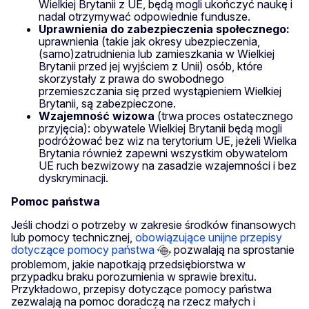
Wielkiej Brytanii z UE, będą mogli ukończyć naukę i
nadal otrzymywać odpowiednie fundusze.
Uprawnienia do zabezpieczenia społecznego:
uprawnienia (takie jak okresy ubezpieczenia,
(samo)zatrudnienia lub zamieszkania w Wielkiej
Brytanii przed jej wyjściem z Unii) osób, które
skorzystały z prawa do swobodnego
przemieszczania się przed wystąpieniem Wielkiej
Brytanii, są zabezpieczone.
Wzajemność wizowa
(trwa proces ostatecznego
przyjęcia): obywatele Wielkiej Brytanii będą mogli
podróżować bez wiz na terytorium UE, jeżeli Wielka
Brytania również zapewni wszystkim obywatelom
UE ruch bezwizowy na zasadzie wzajemności i bez
dyskryminacji.
Pomoc państwa
Jeśli chodzi o potrzeby w zakresie środków finansowych
lub pomocy technicznej,
obowiązujące unijne przepisy
dotyczące pomocy państwa
pozwalają na sprostanie
problemom, jakie napotkają przedsiębiorstwa w
przypadku braku porozumienia w sprawie brexitu.
Przykładowo, przepisy dotyczące pomocy państwa
zezwalają na pomoc doradczą na rzecz małych i