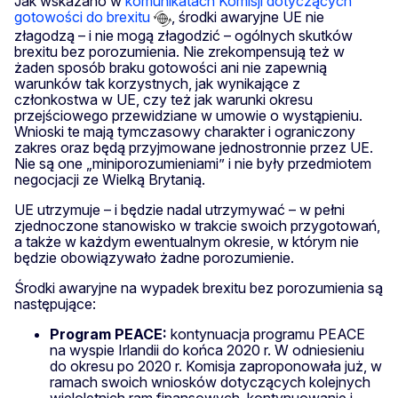
Jak wskazano w
komunikatach Komisji dotyczących
gotowości do brexitu
, środki awaryjne UE nie
złagodzą – i nie mogą złagodzić – ogólnych skutków
brexitu bez porozumienia. Nie zrekompensują też w
żaden sposób braku gotowości ani nie zapewnią
warunków tak korzystnych, jak wynikające z
członkostwa w UE, czy też jak warunki okresu
przejściowego przewidziane w umowie o wystąpieniu.
Wnioski te mają tymczasowy charakter i ograniczony
zakres oraz będą przyjmowane jednostronnie przez UE.
Nie są one „miniporozumieniami” i nie były przedmiotem
negocjacji ze Wielką Brytanią.
UE utrzymuje – i będzie nadal utrzymywać – w pełni
zjednoczone stanowisko w trakcie swoich przygotowań,
a także w każdym ewentualnym okresie, w którym nie
będzie obowiązywało żadne porozumienie.
Środki awaryjne na wypadek brexitu bez porozumienia są
następujące:
Program PEACE:
kontynuacja programu PEACE
na wyspie Irlandii do końca 2020 r. W odniesieniu
do okresu po 2020 r. Komisja zaproponowała już, w
ramach swoich wniosków dotyczących kolejnych
wieloletnich ram finansowych, kontynuowanie i