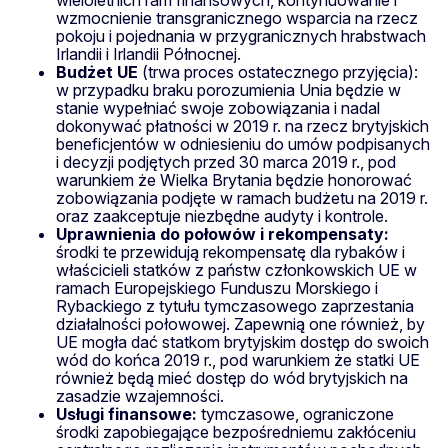
wzmocnienie transgranicznego wsparcia na rzecz
pokoju i pojednania w przygranicznych hrabstwach
Irlandii i Irlandii Północnej.
Budżet UE
(trwa proces ostatecznego przyjęcia):
w przypadku braku porozumienia Unia będzie w
stanie wypełniać swoje zobowiązania i nadal
dokonywać płatności w 2019 r. na rzecz brytyjskich
beneficjentów w odniesieniu do umów podpisanych
i decyzji podjętych przed 30 marca 2019 r., pod
warunkiem że Wielka Brytania będzie honorować
zobowiązania podjęte w ramach budżetu na 2019 r.
oraz zaakceptuje niezbędne audyty i kontrole.
Uprawnienia do połowów i rekompensaty:
środki te przewidują rekompensatę dla rybaków i
właścicieli statków z państw członkowskich UE w
ramach Europejskiego Funduszu Morskiego i
Rybackiego z tytułu tymczasowego zaprzestania
działalności połowowej. Zapewnią one również, by
UE mogła dać statkom brytyjskim dostęp do swoich
wód do końca 2019 r., pod warunkiem że statki UE
również będą mieć dostęp do wód brytyjskich na
zasadzie wzajemności.
Usługi finansowe:
tymczasowe, ograniczone
środki zapobiegające bezpośredniemu zakłóceniu