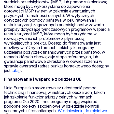
średnich przedsiębiorstw (MŚP) lub pomoc szkoleniową,
które mogą być wykorzystane do zapewnienia
gotowości MŚP (w tym w zakresie ewentualnych
przyszłych formalności celnych). W wytycznych
dotyczących pomocy państwa w celu ratowania i
restrukturyzacji zagrożonych przedsiębiorstw zawarto
przepisy dotyczące tymczasowych programów wsparcia
restrukturyzacji MŚP, które mogą być przydatne w
rozwiązywaniu ich problemów z płynnością
wynikających z brexitu. Dostęp do finansowania jest
możliwy w różnych formach, takich jak programy
udzielania pożyczek finansowanych przez państwo, w
ramach których obowiązuje stopa referencyjna, lub
gwarancje państwowe określone w obwieszczeniu w
sprawie gwarancji (adres punktu kontaktowego dostępny
jest
tutaj
).
Finansowanie i wsparcie z budżetu UE
Unia Europejska może również udostępnić pomoc
techniczną i finansową w niektórych obszarach, takich
jak szkolenie funkcjonariuszy celnych w ramach
programu Cła 2020. Inne programy mogą wspierać
podobne projekty szkoleniowe w dziedzinie kontroli
sanitarnych i fitosanitarnych.
W odniesieniu do rolnictwa