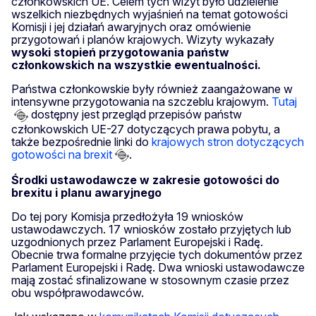
członkowskich UE. Celem tych wizyt było udzielenie
wszelkich niezbędnych wyjaśnień na temat gotowości
Komisji i jej działań awaryjnych oraz omówienie
przygotowań i planów krajowych. Wizyty wykazały
wysoki stopień przygotowania państw
członkowskich na wszystkie ewentualności.
Państwa członkowskie były również zaangażowane w
intensywne przygotowania na szczeblu krajowym.
Tutaj
dostępny jest przegląd przepisów państw
członkowskich UE-27 dotyczących prawa pobytu, a
także bezpośrednie linki do
krajowych stron dotyczących
gotowości na brexit
.
Środki ustawodawcze w zakresie gotowości do
brexitu i planu awaryjnego
Do tej pory Komisja przedłożyła 19 wniosków
ustawodawczych. 17 wniosków zostało przyjętych lub
uzgodnionych przez Parlament Europejski i Radę.
Obecnie trwa formalne przyjęcie tych dokumentów przez
Parlament Europejski i Radę. Dwa wnioski ustawodawcze
mają zostać sfinalizowane w stosownym czasie przez
obu współprawodawców.