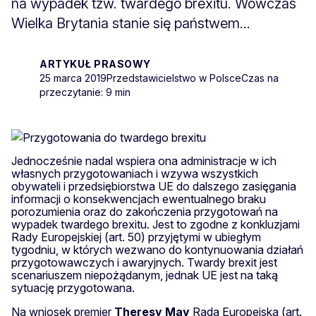
na wypadek tzw. twardego brexitu. Wówczas
Wielka Brytania stanie się państwem...
ARTYKUŁ PRASOWY
25 marca 2019
Przedstawicielstwo w Polsce
Czas na
przeczytanie: 9 min
Jednocześnie nadal wspiera ona administracje w ich
własnych przygotowaniach i wzywa wszystkich
obywateli i przedsiębiorstwa UE do dalszego zasięgania
informacji o konsekwencjach ewentualnego braku
porozumienia oraz do zakończenia przygotowań na
wypadek twardego brexitu. Jest to zgodne z konkluzjami
Rady Europejskiej (art. 50) przyjętymi w ubiegłym
tygodniu, w których wezwano do kontynuowania działań
przygotowawczych i awaryjnych. Twardy brexit jest
scenariuszem niepożądanym, jednak UE jest na taką
sytuację przygotowana.
Na wniosek premier
Theresy May
Rada Europejska (art.