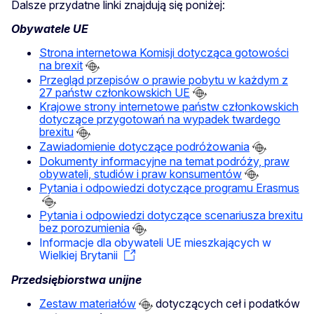
Dalsze przydatne linki znajdują się poniżej:
Obywatele UE
Strona internetowa Komisji dotycząca gotowości
na brexit
Przegląd przepisów o prawie pobytu w każdym z
27 państw członkowskich UE
Krajowe strony internetowe państw członkowskich
dotyczące przygotowań na wypadek twardego
brexitu
Zawiadomienie dotyczące podróżowania
Dokumenty informacyjne na temat podróży, praw
obywateli, studiów i praw konsumentów
Pytania i odpowiedzi dotyczące programu Erasmus
Pytania i odpowiedzi dotyczące scenariusza brexitu
bez porozumienia
Informacje dla obywateli UE mieszkających w
Wielkiej Brytanii
Przedsiębiorstwa unijne
Zestaw materiałów
dotyczących ceł i podatków