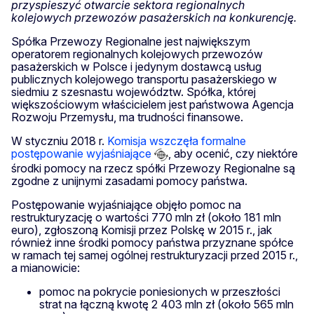
przyspieszyć otwarcie sektora regionalnych
kolejowych przewozów pasażerskich na konkurencję.
Spółka Przewozy Regionalne jest największym
operatorem regionalnych kolejowych przewozów
pasażerskich w Polsce i jedynym dostawcą usług
publicznych kolejowego transportu pasażerskiego w
siedmiu z szesnastu województw. Spółka, której
większościowym właścicielem jest państwowa Agencja
Rozwoju Przemysłu, ma trudności finansowe.
W styczniu 2018 r.
Komisja wszczęła formalne
postępowanie wyjaśniające
, aby ocenić, czy niektóre
środki pomocy na rzecz spółki Przewozy Regionalne są
zgodne z unijnymi zasadami pomocy państwa.
Postępowanie wyjaśniające objęło pomoc na
restrukturyzację o wartości 770 mln zł (około 181 mln
euro), zgłoszoną Komisji przez Polskę w 2015 r., jak
również inne środki pomocy państwa przyznane spółce
w ramach tej samej ogólnej restrukturyzacji przed 2015 r.,
a mianowicie:
pomoc na pokrycie poniesionych w przeszłości
strat na łączną kwotę 2 403 mln zł (około 565 mln