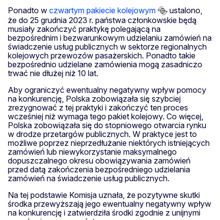
Ponadto w
czwartym pakiecie kolejowym
ustalono,
że do 25 grudnia 2023 r. państwa członkowskie będą
musiały zakończyć praktykę polegającą na
bezpośrednim i bezwarunkowym udzielaniu zamówień na
świadczenie usług publicznych w sektorze regionalnych
kolejowych przewozów pasażerskich. Ponadto takie
bezpośrednio udzielane zamówienia mogą zasadniczo
trwać nie dłużej niż 10 lat.
Aby ograniczyć ewentualny negatywny wpływ pomocy
na konkurencję, Polska zobowiązała się szybciej
zrezygnować z tej praktyki i zakończyć ten proces
wcześniej niż wymaga tego pakiet kolejowy. Co więcej,
Polska zobowiązała się do stopniowego otwarcia rynku
w drodze przetargów publicznych. W praktyce jest to
możliwe poprzez nieprzedłużanie niektórych istniejących
zamówień lub niewykorzystanie maksymalnego
dopuszczalnego okresu obowiązywania zamówień
przed datą zakończenia bezpośredniego udzielania
zamówień na świadczenie usług publicznych.
Na tej podstawie Komisja uznała, że pozytywne skutki
środka przewyższają jego ewentualny negatywny wpływ
na konkurencję i zatwierdziła środki zgodnie z unijnymi