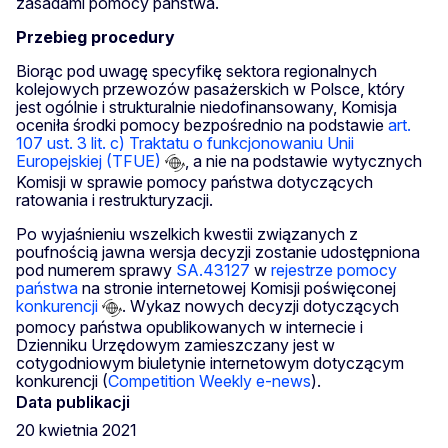
zasadami pomocy państwa.
Przebieg procedury
Biorąc pod uwagę specyfikę sektora regionalnych
kolejowych przewozów pasażerskich w Polsce, który
jest ogólnie i strukturalnie niedofinansowany, Komisja
oceniła środki pomocy bezpośrednio na podstawie
art.
107 ust. 3 lit. c) Traktatu o funkcjonowaniu Unii
Europejskiej (TFUE)
, a nie na podstawie wytycznych
Komisji w sprawie pomocy państwa dotyczących
ratowania i restrukturyzacji.
Po wyjaśnieniu wszelkich kwestii związanych z
poufnością jawna wersja decyzji zostanie udostępniona
pod numerem sprawy
SA.43127
w
rejestrze pomocy
państwa
na stronie internetowej Komisji poświęconej
konkurencji
. Wykaz nowych decyzji dotyczących
pomocy państwa opublikowanych w internecie i
Dzienniku Urzędowym zamieszczany jest w
cotygodniowym biuletynie internetowym dotyczącym
konkurencji (
Competition Weekly e-news
).
Data publikacji
20 kwietnia 2021