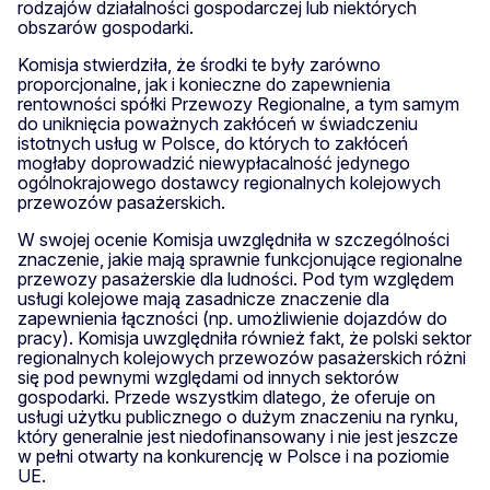
rodzajów działalności gospodarczej lub niektórych
obszarów gospodarki.
Komisja stwierdziła, że środki te były zarówno
proporcjonalne, jak i konieczne do zapewnienia
rentowności spółki Przewozy Regionalne, a tym samym
do uniknięcia poważnych zakłóceń w świadczeniu
istotnych usług w Polsce, do których to zakłóceń
mogłaby doprowadzić niewypłacalność jedynego
ogólnokrajowego dostawcy regionalnych kolejowych
przewozów pasażerskich.
W swojej ocenie Komisja uwzględniła w szczególności
znaczenie, jakie mają sprawnie funkcjonujące regionalne
przewozy pasażerskie dla ludności. Pod tym względem
usługi kolejowe mają zasadnicze znaczenie dla
zapewnienia łączności (np. umożliwienie dojazdów do
pracy). Komisja uwzględniła również fakt, że polski sektor
regionalnych kolejowych przewozów pasażerskich różni
się pod pewnymi względami od innych sektorów
gospodarki. Przede wszystkim dlatego, że oferuje on
usługi użytku publicznego o dużym znaczeniu na rynku,
który generalnie jest niedofinansowany i nie jest jeszcze
w pełni otwarty na konkurencję w Polsce i na poziomie
UE.