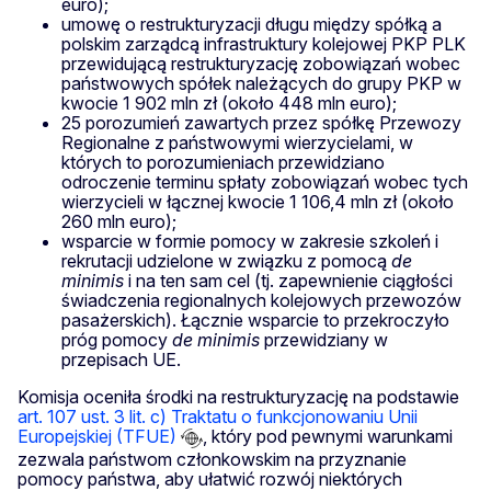
euro);
umowę o restrukturyzacji długu między spółką a
polskim zarządcą infrastruktury kolejowej PKP PLK
przewidującą restrukturyzację zobowiązań wobec
państwowych spółek należących do grupy PKP w
kwocie 1 902 mln zł (około 448 mln euro);
25 porozumień zawartych przez spółkę Przewozy
Regionalne z państwowymi wierzycielami, w
których to porozumieniach przewidziano
odroczenie terminu spłaty zobowiązań wobec tych
wierzycieli w łącznej kwocie 1 106,4 mln zł (około
260 mln euro);
wsparcie w formie pomocy w zakresie szkoleń i
rekrutacji udzielone w związku z pomocą
de
minimis
i na ten sam cel (tj. zapewnienie ciągłości
świadczenia regionalnych kolejowych przewozów
pasażerskich). Łącznie wsparcie to przekroczyło
próg pomocy
de minimis
przewidziany w
przepisach UE.
Komisja oceniła środki na restrukturyzację na podstawie
art. 107 ust. 3 lit. c) Traktatu o funkcjonowaniu Unii
Europejskiej (TFUE)
, który pod pewnymi warunkami
zezwala państwom członkowskim na przyznanie
pomocy państwa, aby ułatwić rozwój niektórych