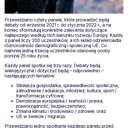
Przewidziano cztery panele, które prowadzić będą
debaty od września 2021 r. do stycznia 2022 r., a na
koniec sformułują konkretne zalecenia dotyczące
najlepszego według nich kierunku rozwoju Europy. Każdy
z paneli liczy 200 uczestników, a ich skład odzwierciedla
różnorodność demograficzną i społeczną UE. Co
najmniej jedną trzecią uczestników stanowią osoby
poniżej 25 roku życia.
Każdy panel spotka się trzy razy. Debaty będą
wielojęzyczne i dotyczyć będą – odpowiednio –
następujących tematów:
Silniejsza gospodarka, sprawiedliwość społeczna,
zatrudnienie / edukacja, młodzież, kultura, sport /
transformacja cyfrowa;
Demokracja europejska / wartości i prawa,
praworządność, bezpieczeństwo;
Zmiana klimatu i środowisko / zdrowie; oraz
UE w świecie / migracja.
Przewidziano jedno spotkanie każdego panelu przed