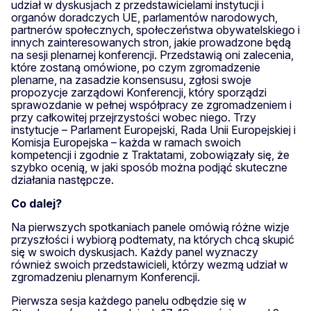
udział w dyskusjach z przedstawicielami instytucji i
organów doradczych UE, parlamentów narodowych,
partnerów społecznych, społeczeństwa obywatelskiego i
innych zainteresowanych stron, jakie prowadzone będą
na sesji plenarnej konferencji. Przedstawią oni zalecenia,
które zostaną omówione, po czym zgromadzenie
plenarne, na zasadzie konsensusu, zgłosi swoje
propozycje zarządowi Konferencji, który sporządzi
sprawozdanie w pełnej współpracy ze zgromadzeniem i
przy całkowitej przejrzystości wobec niego. Trzy
instytucje – Parlament Europejski, Rada Unii Europejskiej i
Komisja Europejska – każda w ramach swoich
kompetencji i zgodnie z Traktatami, zobowiązały się, że
szybko ocenią, w jaki sposób można podjąć skuteczne
działania następcze.
Co dalej?
Na pierwszych spotkaniach panele omówią różne wizje
przyszłości i wybiorą podtematy, na których chcą skupić
się w swoich dyskusjach. Każdy panel wyznaczy
również swoich przedstawicieli, którzy wezmą udział w
zgromadzeniu plenarnym Konferencji.
Pierwsza sesja każdego panelu odbędzie się w