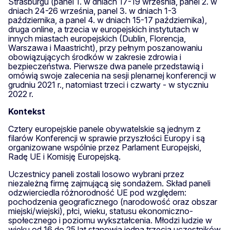
Strasburgu (panel 1. w dniach 17-19 września, panel 2. w
dniach 24-26 września, panel 3. w dniach 1-3
października, a panel 4. w dniach 15-17 października),
druga online, a trzecia w europejskich instytutach w
innych miastach europejskich (Dublin, Florencja,
Warszawa i Maastricht), przy pełnym poszanowaniu
obowiązujących środków w zakresie zdrowia i
bezpieczeństwa. Pierwsze dwa panele przedstawią i
omówią swoje zalecenia na sesji plenarnej konferencji w
grudniu 2021 r., natomiast trzeci i czwarty - w styczniu
2022 r.
Kontekst
Cztery europejskie panele obywatelskie są jednym z
filarów Konferencji w sprawie przyszłości Europy i są
organizowane wspólnie przez Parlament Europejski,
Radę UE i Komisję Europejską.
Uczestnicy paneli zostali losowo wybrani przez
niezależną firmę zajmującą się sondażem. Skład paneli
odzwierciedla różnorodność UE pod względem:
pochodzenia geograficznego (narodowość oraz obszar
miejski/wiejski), płci, wieku, statusu ekonomiczno-
społecznego i poziomu wykształcenia. Młodzi ludzie w
wieku od 16 do 25 lat stanowią jedną trzecią uczestników