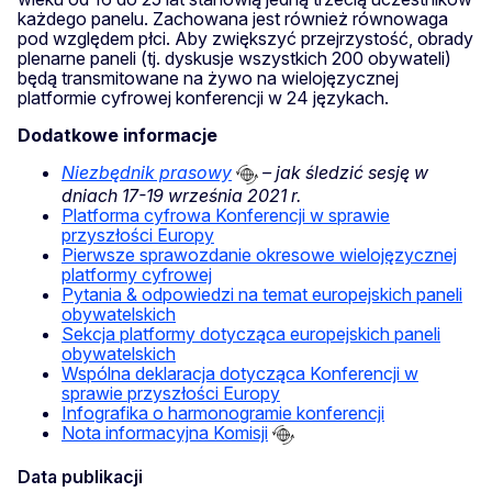
każdego panelu. Zachowana jest również równowaga
pod względem płci. Aby zwiększyć przejrzystość, obrady
plenarne paneli (tj. dyskusje wszystkich 200 obywateli)
będą transmitowane na żywo na wielojęzycznej
platformie cyfrowej konferencji w 24 językach.
Dodatkowe informacje
Niezbędnik prasowy
– jak śledzić sesję w
dniach 17-19 września 2021 r.
Platforma cyfrowa Konferencji w sprawie
przyszłości Europy
Pierwsze sprawozdanie okresowe wielojęzycznej
platformy cyfrowej
Pytania & odpowiedzi na temat europejskich paneli
obywatelskich
Sekcja platformy dotycząca europejskich paneli
obywatelskich
Wspólna deklaracja dotycząca Konferencji w
sprawie przyszłości Europy
Infografika o harmonogramie konferencji
Nota informacyjna Komisji
Data publikacji