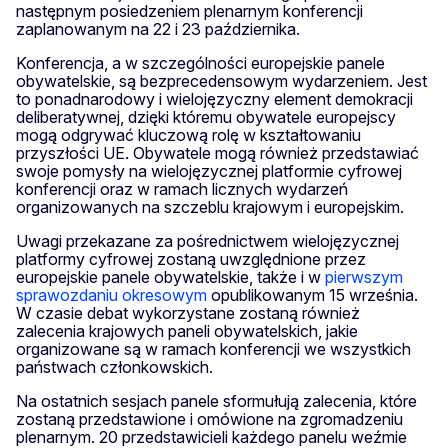
następnym posiedzeniem plenarnym konferencji
zaplanowanym na 22 i 23 października.
Konferencja, a w szczególności europejskie panele
obywatelskie, są bezprecedensowym wydarzeniem. Jest
to ponadnarodowy i wielojęzyczny element demokracji
deliberatywnej, dzięki któremu obywatele europejscy
mogą odgrywać kluczową rolę w kształtowaniu
przyszłości UE. Obywatele mogą również przedstawiać
swoje pomysły na wielojęzycznej platformie cyfrowej
konferencji oraz w ramach licznych wydarzeń
organizowanych na szczeblu krajowym i europejskim.
Uwagi przekazane za pośrednictwem wielojęzycznej
platformy cyfrowej zostaną uwzględnione przez
europejskie panele obywatelskie, także i w
pierwszym
sprawozdaniu okresowym
opublikowanym 15 września.
W czasie debat wykorzystane zostaną również
zalecenia krajowych paneli obywatelskich, jakie
organizowane są w ramach konferencji we wszystkich
państwach członkowskich.
Na ostatnich sesjach panele sformułują zalecenia, które
zostaną przedstawione i omówione na zgromadzeniu
plenarnym. 20 przedstawicieli każdego panelu weźmie