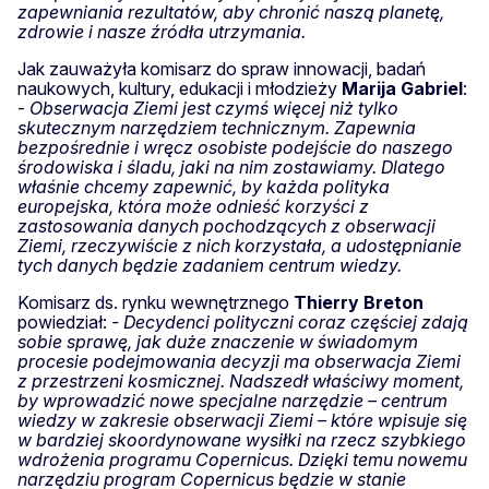
zapewniania rezultatów, aby chronić naszą planetę,
zdrowie i nasze źródła utrzymania.
Jak zauważyła komisarz do spraw innowacji, badań
naukowych, kultury, edukacji i młodzieży
Marija
Gabriel
:
-
Obserwacja Ziemi jest czymś więcej niż tylko
skutecznym narzędziem technicznym. Zapewnia
bezpośrednie i wręcz osobiste podejście do naszego
środowiska i śladu, jaki na nim zostawiamy. Dlatego
właśnie chcemy zapewnić, by każda polityka
europejska, która może odnieść korzyści z
zastosowania danych pochodzących z obserwacji
Ziemi, rzeczywiście z nich korzystała, a udostępnianie
tych danych będzie zadaniem centrum wiedzy.
Komisarz ds. rynku wewnętrznego
Thierry
Breton
powiedział:
- Decydenci polityczni coraz częściej zdają
sobie sprawę, jak duże znaczenie w świadomym
procesie podejmowania decyzji ma obserwacja Ziemi
z przestrzeni kosmicznej. Nadszedł właściwy moment,
by wprowadzić nowe specjalne narzędzie – centrum
wiedzy w zakresie obserwacji Ziemi – które wpisuje się
w bardziej skoordynowane wysiłki na rzecz szybkiego
wdrożenia programu Copernicus. Dzięki temu nowemu
narzędziu program Copernicus będzie w stanie