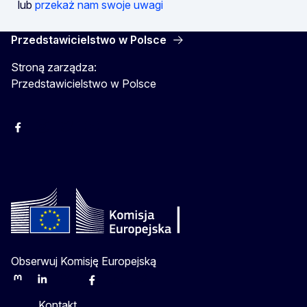
lub
przekaż nam swoje uwagi
Przedstawicielstwo w Polsce
Stroną zarządza:
Przedstawicielstwo w Polsce
Facebook
Instagram
Twitter
Youtube
Obserwuj Komisję Europejską
Mastodon
LinkedIn
Bluesky
Facebook
Youtube
Other
Kontakt