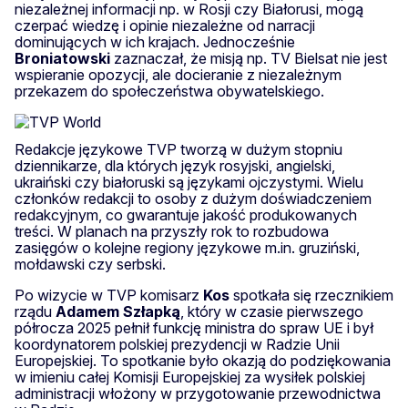
niezależnej informacji np. w Rosji czy Białorusi, mogą
czerpać wiedzę i opinie niezależne od narracji
dominujących w ich krajach. Jednocześnie
Broniatowski
zaznaczał, że misją np. TV Bielsat nie jest
wspieranie opozycji, ale docieranie z niezależnym
przekazem do społeczeństwa obywatelskiego.
Redakcje językowe TVP tworzą w dużym stopniu
dziennikarze, dla których język rosyjski, angielski,
ukraiński czy białoruski są językami ojczystymi. Wielu
członków redakcji to osoby z dużym doświadczeniem
redakcyjnym, co gwarantuje jakość produkowanych
treści. W planach na przyszły rok to rozbudowa
zasięgów o kolejne regiony językowe m.in. gruziński,
mołdawski czy serbski.
Po wizycie w TVP komisarz
Kos
spotkała się rzecznikiem
rządu
Adamem Szłapką
, który w czasie pierwszego
półrocza 2025 pełnił funkcję ministra do spraw UE i był
koordynatorem polskiej prezydencji w Radzie Unii
Europejskiej. To spotkanie było okazją do podziękowania
w imieniu całej Komisji Europejskiej za wysiłek polskiej
administracji włożony w przygotowanie przewodnictwa