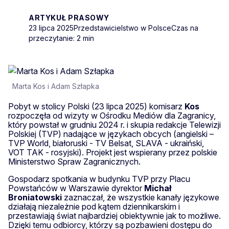
ARTYKUŁ PRASOWY
23 lipca 2025
Przedstawicielstwo w Polsce
Czas na
przeczytanie: 2 min
Marta Kos i Adam Szłapka
Pobyt w stolicy Polski (23 lipca 2025) komisarz
Kos
rozpoczęła od wizyty w Ośrodku Mediów dla Zagranicy,
który powstał w grudniu 2024 r. i skupia redakcje Telewizji
Polskiej (TVP) nadające w językach obcych (angielski –
TVP World, białoruski - TV Belsat, SLAVA - ukraiński,
VOT TAK - rosyjski). Projekt jest wspierany przez polskie
Ministerstwo Spraw Zagranicznych.
Gospodarz spotkania w budynku TVP przy Placu
Powstańców w Warszawie dyrektor
Michał
Broniatowski
zaznaczał, że wszystkie kanały językowe
działają niezależnie pod kątem dziennikarskim i
przestawiają świat najbardziej obiektywnie jak to możliwe.
Dzięki temu odbiorcy, którzy są pozbawieni dostępu do