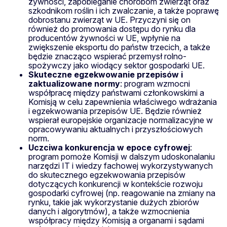
żywności, zapobieganie chorobom zwierząt oraz
szkodnikom roślin i ich zwalczanie, a także poprawę
dobrostanu zwierząt w UE. Przyczyni się on
również do promowania dostępu do rynku dla
producentów żywności w UE, wpłynie na
zwiększenie eksportu do państw trzecich, a także
będzie znacząco wspierać przemysł rolno-
spożywczy jako wiodący sektor gospodarki UE.
Skuteczne egzekwowanie przepisów i
zaktualizowane normy
: program wzmocni
współpracę między państwami członkowskimi a
Komisją w celu zapewnienia właściwego wdrażania
i egzekwowania przepisów UE. Będzie również
wspierał europejskie organizacje normalizacyjne w
opracowywaniu aktualnych i przyszłościowych
norm.
Uczciwa konkurencja w epoce cyfrowej
:
program pomoże Komisji w dalszym udoskonalaniu
narzędzi IT i wiedzy fachowej wykorzystywanych
do skutecznego egzekwowania przepisów
dotyczących konkurencji w kontekście rozwoju
gospodarki cyfrowej (np. reagowanie na zmiany na
rynku, takie jak wykorzystanie dużych zbiorów
danych i algorytmów), a także wzmocnienia
współpracy między Komisją a organami i sądami