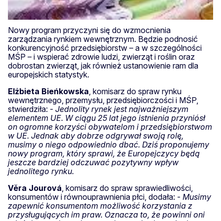
Nowy program przyczyni się do wzmocnienia
zarządzania rynkiem wewnętrznym. Będzie podnosić
konkurencyjność przedsiębiorstw – a w szczególności
MŚP – i wspierać zdrowie ludzi, zwierząt i roślin oraz
dobrostan zwierząt, jak również ustanowienie ram dla
europejskich statystyk.
Elżbieta
Bieńkowska
, komisarz do spraw rynku
wewnętrznego, przemysłu, przedsiębiorczości i MŚP,
stwierdziła: -
Jednolity rynek jest najważniejszym
elementem UE. W ciągu 25 lat jego istnienia przyniósł
on ogromne korzyści obywatelom i przedsiębiorstwom
w UE. Jednak aby dobrze odgrywał swoją rolę,
musimy o niego odpowiednio dbać. Dziś proponujemy
nowy program, który sprawi, że Europejczycy będą
jeszcze bardziej odczuwać pozytywny wpływ
jednolitego rynku.
Věra
Jourová
, komisarz do spraw sprawiedliwości,
konsumentów i równouprawnienia płci, dodała: -
Musimy
zapewnić konsumentom możliwość korzystania z
przysługujących im praw. Oznacza to, że powinni oni