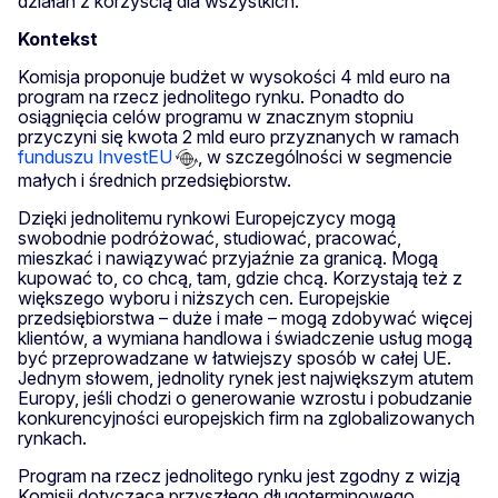
działań z korzyścią dla wszystkich.
Kontekst
Komisja proponuje budżet w wysokości 4 mld euro na
program na rzecz jednolitego rynku. Ponadto do
osiągnięcia celów programu w znacznym stopniu
przyczyni się kwota 2 mld euro przyznanych w ramach
funduszu InvestEU
, w szczególności w segmencie
małych i średnich przedsiębiorstw.
Dzięki jednolitemu rynkowi Europejczycy mogą
swobodnie podróżować, studiować, pracować,
mieszkać i nawiązywać przyjaźnie za granicą. Mogą
kupować to, co chcą, tam, gdzie chcą. Korzystają też z
większego wyboru i niższych cen. Europejskie
przedsiębiorstwa – duże i małe – mogą zdobywać więcej
klientów, a wymiana handlowa i świadczenie usług mogą
być przeprowadzane w łatwiejszy sposób w całej UE.
Jednym słowem, jednolity rynek jest największym atutem
Europy, jeśli chodzi o generowanie wzrostu i pobudzanie
konkurencyjności europejskich firm na zglobalizowanych
rynkach.
Program na rzecz jednolitego rynku jest zgodny z wizją
Komisji dotyczącą przyszłego długoterminowego