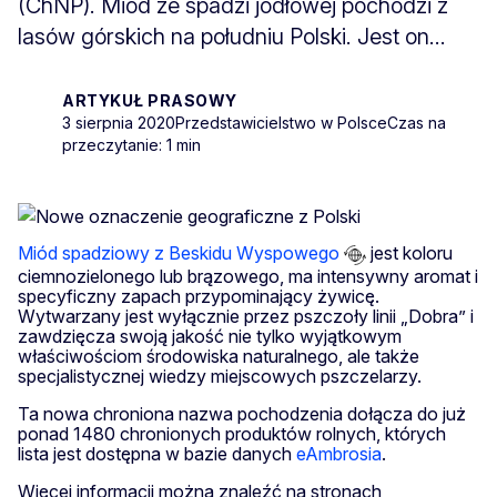
(ChNP). Miód ze spadzi jodłowej pochodzi z
lasów górskich na południu Polski. Jest on...
ARTYKUŁ PRASOWY
3 sierpnia 2020
Przedstawicielstwo w Polsce
Czas na
przeczytanie: 1 min
Miód spadziowy z Beskidu Wyspowego
jest koloru
ciemnozielonego lub brązowego, ma intensywny aromat i
specyficzny zapach przypominający żywicę.
Wytwarzany jest wyłącznie przez pszczoły linii „Dobra” i
zawdzięcza swoją jakość nie tylko wyjątkowym
właściwościom środowiska naturalnego, ale także
specjalistycznej wiedzy miejscowych pszczelarzy.
Ta nowa chroniona nazwa pochodzenia dołącza do już
ponad 1480 chronionych produktów rolnych, których
lista jest dostępna w bazie danych
eAmbrosia
.
Więcej informacji można znaleźć na stronach