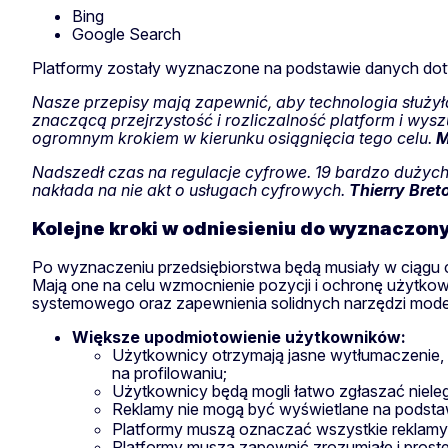
Bing
Google Search
Platformy zostały wyznaczone na podstawie danych doty
Nasze przepisy mają zapewnić, aby technologia służył
znaczącą przejrzystość i rozliczalność platform i wy
ogromnym krokiem w kierunku osiągnięcia tego celu.
M
Nadszedł czas na regulacje cyfrowe. 19 bardzo dużych
nakłada na nie akt o usługach cyfrowych.
Thierry Bre
Kolejne kroki w odniesieniu do wyznaczon
Po wyznaczeniu przedsiębiorstwa będą musiały w ciągu
Mają one na celu wzmocnienie pozycji i ochronę użytkow
systemowego oraz zapewnienia solidnych narzędzi moder
Większe upodmiotowienie użytkowników:
Użytkownicy otrzymają jasne wytłumaczenie, 
na profilowaniu;
Użytkownicy będą mogli łatwo zgłaszać nielega
Reklamy nie mogą być wyświetlane na podst
Platformy muszą oznaczać wszystkie reklamy 
Platformy muszą zapewnić zrozumiałe i proste