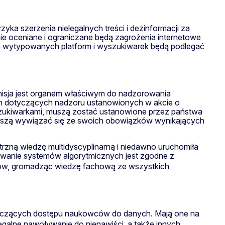
ka szerzenia nielegalnych treści i dezinformacji za
 oceniane i ograniczane będą zagrożenia internetowe
ka wytypowanych platform i wyszukiwarek będą podlegać
misja jest organem właściwym do nadzorowania
ch dotyczących nadzoru ustanowionych w akcie o
yszukiwarkami, muszą zostać ustanowione przez państwa
 muszą wywiązać się ze swoich obowiązków wynikających
zną wiedzę multidyscyplinarną i niedawno uruchomiła
owanie systemów algorytmicznych jest zgodne z
sów, gromadząc wiedzę fachową ze wszystkich
tyczących dostępu naukowców do danych. Mają one na
legalne nawoływanie do nienawiści, a także innych