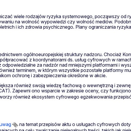
niczać wiele rodzajów ryzyka systemowego, począwszy od ryzy
ywaniu na wolność wypowiedzi czy wolność mediów. Podobnie
etnich i ich zdrowia psychicznego. Plany ograniczania ryzy
dnictwem ogólnoeuropejskiej struktury nadzoru. Chociaż Ko
współpracować z koordynatorami ds. usług cyfrowych w rama
eż odpowiedzialne za nadzór nad mniejszymi platformami i w
t również terminem, w którym wszystkie pozostałe platformy
ikom ochronę i zabezpieczenia określone w akcie.
ększa również swoją wiedzę fachową o wewnętrzną i zewnętr
AT). Zapewni ono wsparcie w zakresie oceny, czy funkcjon
a tworzy również ekosystem cyfrowego egzekwowania przepi
 uwag
na temat przepisów aktu o usługach cyfrowych do
ących na celu zwalczanie nielegalnych treści, takich jak nie