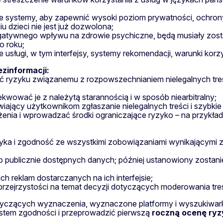
e systemy, aby zapewnić wysoki poziom prywatności, ochrony
u dzieci nie jest już dozwolona;
atywnego wpływu na zdrowie psychiczne, będą musiały zosta
o roku;
usługi, w tym interfejsy, systemy rekomendacji, warunki korzy
ezinformacji:
ać ryzyku związanemu z rozpowszechnianiem nielegalnych tre
kwować je z należytą starannością i w sposób niearbitralny;
ający użytkownikom zgłaszanie nielegalnych treści i szybki
nia i wprowadzać środki ograniczające ryzyko – na przykład w
zyka i zgodność ze wszystkimi zobowiązaniami wynikającymi 
publicznie dostępnych danych; później ustanowiony zostani
h reklam dostarczanych na ich interfejsie;
zejrzystości na temat decyzji dotyczących moderowania treśc
tyczących wyznaczenia, wyznaczone platformy i wyszukiwark
stem zgodności i przeprowadzić pierwszą
roczną ocenę ryz