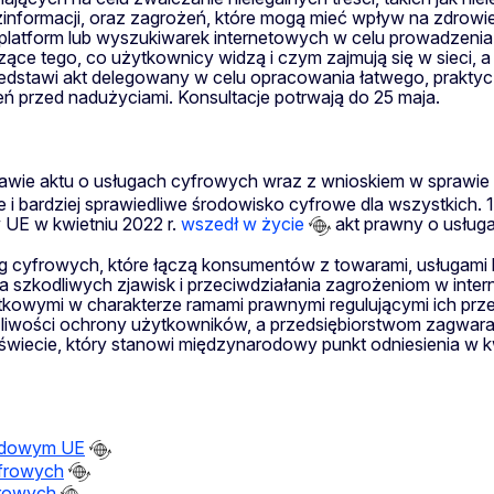
zinformacji, oraz zagrożeń, które mogą mieć wpływ na zdro
 platform lub wyszukiwarek internetowych w celu prowadzen
ące tego, co użytkownicy widzą i czym zajmują się w sieci, 
zedstawi akt delegowany w celu opracowania łatwego, prakty
przed nadużyciami. Konsultacje potrwają do 25 maja.
awie aktu o usługach cyfrowych wraz z wnioskiem w sprawie a
 bardziej sprawiedliwe środowisko cyfrowe dla wszystkich. 1
UE w kwietniu 2022 r.
wszedł w życie
akt prawny o usług
ług cyfrowych, które łączą konsumentów z towarami, usługami
ia szkodliwych zjawisk i przeciwdziałania zagrożeniom w inte
owymi w charakterze ramami prawnymi regulującymi ich przejr
ożliwości ochrony użytkowników, a przedsiębiorstwom zagwara
świecie, który stanowi międzynarodowy punkt odniesienia w k
ędowym UE
yfrowych
frowych