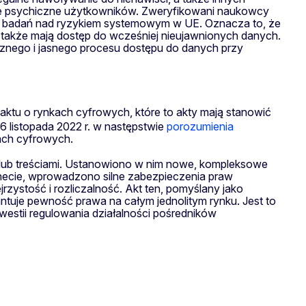
wie psychiczne użytkowników. Zweryfikowani naukowcy
ia badań nad ryzykiem systemowym w UE. Oznacza to, że
a także mają dostęp do wcześniej nieujawnionych danych.
cznego i jasnego procesu dostępu do danych przy
ktu o rynkach cyfrowych, które to akty mają stanowić
6 listopada 2022 r. w następstwie
porozumienia
ach cyfrowych.
 lub treściami. Ustanowiono w nim nowe, kompleksowe
rnecie, wprowadzono silne zabezpieczenia praw
zystość i rozliczalność. Akt ten, pomyślany jako
ntuje pewność prawa na całym jednolitym rynku. Jest to
westii regulowania działalności pośredników