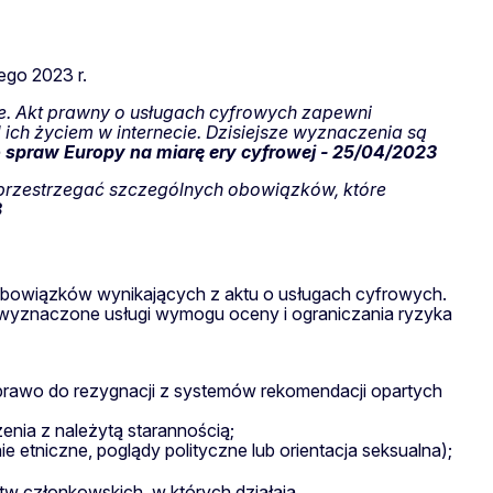
ego 2023 r.
ie. Akt prawny o usługach cyfrowych zapewni
ich życiem w internecie. Dzisiejsze wyznaczenia są
spraw Europy na miarę ery cyfrowej - 25/04/2023
i przestrzegać szczególnych obowiązków, które
3
obowiązków wynikających z aktu o usługach cyfrowych.
a wyznaczone usługi wymogu oceny i ograniczania ryzyka
 prawo do rezygnacji z systemów rekomendacji opartych
enia z należytą starannością;
 etniczne, poglądy polityczne lub orientacja seksualna);
w członkowskich, w których działają.