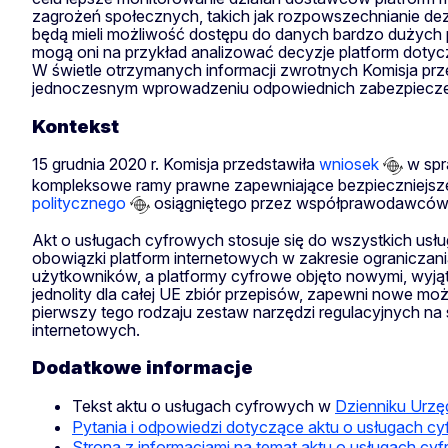
zagrożeń społecznych, takich jak rozpowszechnianie de
będą mieli możliwość dostępu do danych bardzo dużych
mogą oni na przykład analizować decyzje platform dotycz
W świetle otrzymanych informacji zwrotnych Komisja pr
jednoczesnym wprowadzeniu odpowiednich zabezpieczeń 
Kontekst
15 grudnia 2020 r. Komisja przedstawiła
wniosek
w spr
kompleksowe ramy prawne zapewniające bezpieczniejsze i
politycznego
osiągniętego przez współprawodawców 
Akt o usługach cyfrowych stosuje się do wszystkich us
obowiązki platform internetowych w zakresie ograniczan
użytkowników, a platformy cyfrowe objęto nowymi, wyjątk
jednolity dla całej UE zbiór przepisów, zapewni nowe m
pierwszy tego rodzaju zestaw narzędzi regulacyjnych na 
internetowych.
Dodatkowe informacje
Tekst aktu o usługach cyfrowych w
Dzienniku Urz
Pytania i odpowiedzi dotyczące aktu o usługach c
Strona z informacjami na temat aktu o usługach cy