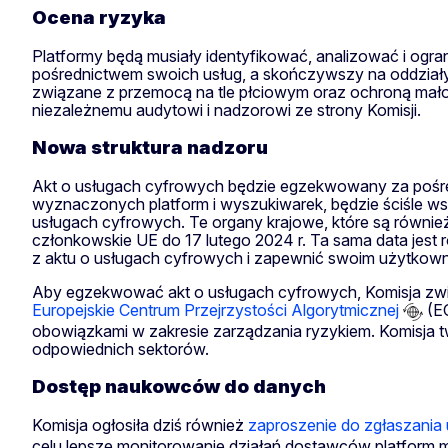
Ocena ryzyka
Platformy będą musiały identyfikować, analizować i ogra
pośrednictwem swoich usług, a skończywszy na oddział
związane z przemocą na tle płciowym oraz ochroną małol
niezależnemu audytowi i nadzorowi ze strony Komisji.
Nowa struktura nadzoru
Akt o usługach cyfrowych będzie egzekwowany za pośre
wyznaczonych platform i wyszukiwarek, będzie ściśle 
usługach cyfrowych. Te organy krajowe, które są równi
członkowskie UE do 17 lutego 2024 r. Ta sama data jes
z aktu o usługach cyfrowych i zapewnić swoim użytkown
Aby egzekwować akt o usługach cyfrowych, Komisja zwi
Europejskie Centrum Przejrzystości Algorytmicznej
(EC
obowiązkami w zakresie zarządzania ryzykiem. Komisj
odpowiednich sektorów.
Dostęp naukowców do danych
Komisja ogłosiła dziś również
zaproszenie do zgłaszania
celu lepsze monitorowanie działań dostawców platform maj