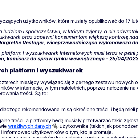
czących użytkowników, które musiały opublikować do 17 lut
a ludziom i społeczeństwu, w którym żyjemy, a nie odwrotn
szukiwarek oraz zapewni konsumentom większą kontrolę nad 
argrethe Vestager, wiceprzewodnicząca wykonawcza do 
 platform i wyszukiwarek internetowych musi teraz w pełn
ton, komisarz do spraw rynku wewnętrznego - 25/04/202
ych platform i wyszukiwarek
 czterech miesięcy wywiązać się z pełnego zestawu nowych 
ników w internecie, w tym małoletnich, poprzez nałożenie n
owania treści. Są to:
dlaczego rekomendowane im są określone treści, i będą mieli
lne treści, a platformy będą musiały przetwarzać takie zgłosz
awie
wrażliwych danych
użytkownika (takich jak pochodzenie
i informować użytkowników o tym, kto je promuje.
 streszczenie warunków korzystania z usług w językach państ