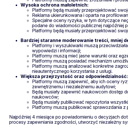
Wysoka ochrona małoletnich:
Platformy będą musiały przeprojektować swoj
Reklama ukierunkowana i oparta na profilowani
Specjalne oceny ryzyka, w tym dotyczące neg
podane do wiadomości publicznej najpóźniej p
Platformy będą musiały przeprojektować swoje 
Bardziej staranne moderowanie treści, mniej d
Platformy i wyszukiwarki muszą przeciwdział
wypowiedzi i informacji;
Platformy muszą mieć jasne warunki oraz egze
Platformy muszą posiadać mechanizm umożliwi
Platformy muszą analizować konkretne zagroże
nieautentycznego korzystania z usługi.
Większa przejrzystość oraz odpowiedzialność:
Platformy muszą zapewnić, aby ich oceny ry
zewnętrznemu i niezależnemu audytowi;
Będą musiały zapewnić naukowcom dostęp do 
naukowców;
Będą musiały publikować repozytoria wszystkic
Platformy muszą publikować sprawozdania z pr
Najpóźniej 4 miesiące po powiadomieniu o decyzjach do
procesy zapewniania zgodności, utworzyć niezależny sy