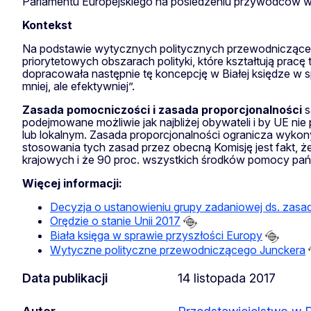
Parlamentu Europejskiego na posiedzeniu przywódców w 
Kontekst
Na podstawie wytycznych politycznych przewodniczącego 
priorytetowych obszarach polityki, które kształtują pracę
dopracowała następnie tę koncepcję w Białej księdze w sp
mniej, ale efektywniej”.
Zasada pomocniczości i zasada proporcjonalności
s
podejmowane możliwie jak najbliżej obywateli i by UE nie
lub lokalnym. Zasada proporcjonalności ogranicza wykon
stosowania tych zasad przez obecną Komisję jest fakt,
krajowych i że 90 proc. wszystkich środków pomocy państ
Więcej informacji:
Decyzja o ustanowieniu grupy zadaniowej ds. zasady
Orędzie o stanie Unii 2017
Biała księga w sprawie przyszłości Europy
Wytyczne polityczne przewodniczącego Junckera
Data publikacji
14 listopada 2017