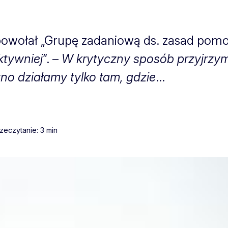
powołał „Grupę zadaniową ds. zasad pomo
ktywniej
”. –
W krytyczny sposób przyjrzym
wno działamy tylko tam, gdzie
...
zeczytanie: 3 min