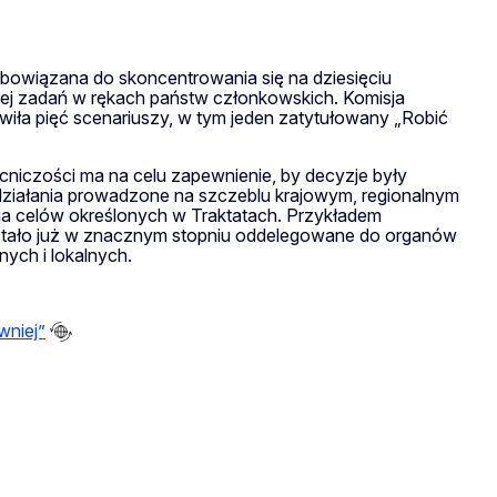
obowiązana do skoncentrowania się na dziesięciu
więcej zadań w rękach państw członkowskich. Komisja
awiła pięć scenariuszy, w tym jeden zatytułowany „Robić
ocniczości ma na celu zapewnienie, by decyzje były
iż działania prowadzone na szczeblu krajowym, regionalnym
ia celów określonych w Traktatach. Przykładem
ostało już w znacznym stopniu oddelegowane do organów
ych i lokalnych.
wniej”