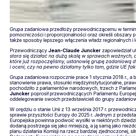
Grupa zadaniowa przedłoży przewodniczącemu w terminie
pomocniczości i proporcjonalności oraz określi obszar
także sposoby lepszego włączenia władz regionalnych i lok
Przewodniczący
Jean-Claude
Juncker
zapowiedział ut
stara się działać na dużą skalę w sprawach ważnych, 
które już rozpoczęliśmy, ustanowię grupę zadaniową d
i oceni, czy na pewno działamy tylko tam, gdzie UE f
Grupa zadaniowa rozpocznie prace 1 stycznia 2018 r., a 
stanowienie prawa, stosunki międzyinstytucjonalne, pra
pochodziło z parlamentów narodowych, trzech z Parlame
Juncker
poprosił przewodniczących Parlamentu Europejs
oddelegowanie swoich przedstawicieli do grupy zadaniow
W orędziu o stanie Unii z 13 września 2017 r. przewodni
sprawie przyszłości Europy do 2025 r. Jednym z przedsta
Europejska powinna podwoić wysiłki w niektórych dziedz
dodaną postrzega się jako mniejszą, a ją samą jako niezd
planu działania Komisji na rzecz bardziej zjednoczonej, 