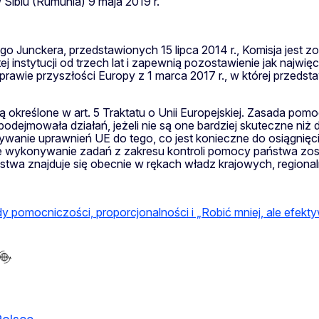
Sibiu (Rumunia) 9 maja 2019 r.
Junckera, przedstawionych 15 lipca 2014 r., Komisja jest z
 tej instytucji od trzech lat i zapewnią pozostawienie jak naj
rawie przyszłości Europy z 1 marca 2017 r., w której przedst
ą określone w art. 5 Traktatu o Unii Europejskiej. Zasada pom
 podejmowała działań, jeżeli nie są one bardziej skuteczne n
ywanie uprawnień UE do tego, co jest konieczne do osiągnięc
 że wykonywanie zadań z zakresu kontroli pomocy państwa z
wa znajduje się obecnie w rękach władz krajowych, regionaln
 pomocniczości, proporcjonalności i „Robić mniej, ale efekty