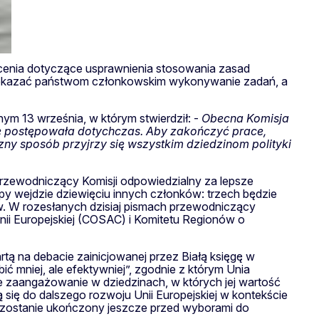
ecenia dotyczące usprawnienia stosowania zasad
 przekazać państwom członkowskim wykonywanie zadań, a
ym 13 września, w którym stwierdził: -
Obecna Komisja
nie postępowała dotychczas. Aby zakończyć prace,
zny sposób przyjrzy się wszystkim dziedzinom polityki
przewodniczący Komisji odpowiedzialny za lepsze
py wejdzie dziewięciu innych członków: trzech będzie
w. W rozesłanych dzisiaj pismach przewodniczący
ii Europejskiej (COSAC) i Komitetu Regionów o
rtą na debacie zainicjowanej przez Białą księgę w
ć mniej, ale efektywniej”, zgodnie z którym Unia
e zaangażowanie w dziedzinach, w których jej wartość
ą się do dalszego rozwoju Unii Europejskiej w kontekście
nia zostanie ukończony jeszcze przed wyborami do