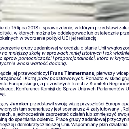
 do 15 lipca 2018 r. sprawozdanie, w którym przedstawi zal
y polityki, w których można by oddelegować lub ostatecznie
alnych w tworzenie polityki UE i jej realizację.
worzenie grupy zadaniowej w orędziu o stanie Unii wygłoszon
a na mniejszą skalę w sprawach mniej istotnych i tak właś
o spraw pomocniczości i proporcjonalności, która w krytyc
aktycznie wnosi wartość dodaną
.
będzie jej przewodniczył
Frans
Timmermans
, pierwszy wice
worządność i
Kartę praw podstawowych
. Ponadto w skład gru
ntu Europejskiego, a pozostałych trzech z Komitetu Regionó
kiego, Konferencji Komisji do Spraw Unijnych Parlamentów Un
ej.
czący
Juncker
przedstawił swoją wizję przyszłości Europy opa
wionych tam scenariuszy jest scenariusz 4 zatytułowany „Robi
inach, a jednocześnie zaprzestać działań lub zmniejszyć swoj
olną do spełniania obietnic. Prace grupy zadaniowej przyczyni
silniejszej i demokratyczniejszej Unii. Wspomniany plan działa