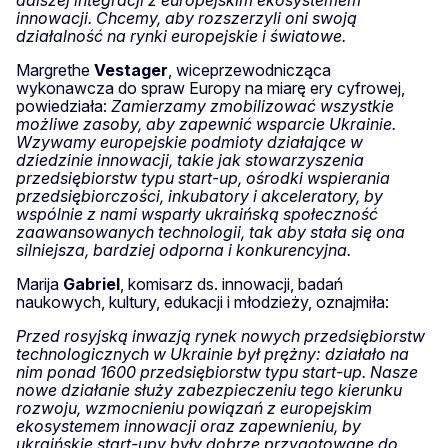
innowacji. Chcemy, aby rozszerzyli oni swoją
działalność na rynki europejskie i światowe.
Margrethe
Vestager
, wiceprzewodnicząca
wykonawcza do spraw Europy na miarę ery cyfrowej,
powiedziała:
Zamierzamy zmobilizować wszystkie
możliwe zasoby, aby zapewnić wsparcie Ukrainie.
Wzywamy europejskie podmioty działające w
dziedzinie innowacji, takie jak stowarzyszenia
przedsiębiorstw typu start-up, ośrodki wspierania
przedsiębiorczości, inkubatory i akceleratory, by
wspólnie z nami wsparły ukraińską społeczność
zaawansowanych technologii, tak aby stała się ona
silniejsza, bardziej odporna i konkurencyjna.
Marija
Gabriel
, komisarz ds. innowacji, badań
naukowych, kultury, edukacji i młodzieży, oznajmiła:
Przed rosyjską inwazją rynek nowych przedsiębiorstw
technologicznych w Ukrainie był prężny: działało na
nim ponad 1600 przedsiębiorstw typu start-up. Nasze
nowe działanie służy
zabezpieczeniu tego kierunku
rozwoju, wzmocnieniu powiązań z europejskim
ekosystemem innowacji oraz zapewnieniu, by
ukraińskie start-upy były dobrze przygotowane do