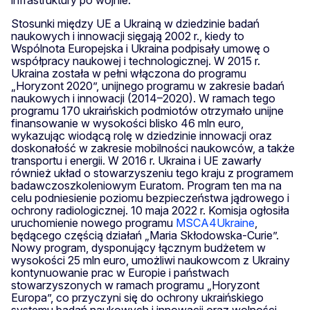
Stosunki między UE a Ukrainą w dziedzinie badań
naukowych i innowacji sięgają 2002 r., kiedy to
Wspólnota Europejska i Ukraina podpisały umowę o
współpracy naukowej i technologicznej. W 2015 r.
Ukraina została w pełni włączona do programu
„Horyzont 2020”, unijnego programu w zakresie badań
naukowych i innowacji (2014–2020). W ramach tego
programu 170 ukraińskich podmiotów otrzymało unijne
finansowanie w wysokości blisko 46 mln euro,
wykazując wiodącą rolę w dziedzinie innowacji oraz
doskonałość w zakresie mobilności naukowców, a także
transportu i energii. W 2016 r. Ukraina i UE zawarły
również układ o stowarzyszeniu tego kraju z programem
badawczoszkoleniowym Euratom. Program ten ma na
celu podniesienie poziomu bezpieczeństwa jądrowego i
ochrony radiologicznej. 10 maja 2022 r. Komisja ogłosiła
uruchomienie nowego programu
MSCA4Ukraine
,
będącego częścią działań „Maria Skłodowska-Curie”.
Nowy program, dysponujący łącznym budżetem w
wysokości 25 mln euro, umożliwi naukowcom z Ukrainy
kontynuowanie prac w Europie i państwach
stowarzyszonych w ramach programu „Horyzont
Europa”, co przyczyni się do ochrony ukraińskiego
systemu badań naukowych i innowacji oraz wolności