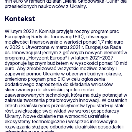
mln euro w ramach działań „Maria Skłodowska-Curie” dla
przesiedlonych naukowców z Ukrainy.
Kontekst
W lutym 2022 r. Komisja przyjęła roczny program prac
Europejskiej Rady ds. Innowacji (EIC), otwierając
możliwości finansowania o wartości ponad 1,7 mld euro
w 2022 r. Utworzona w marcu 2021 r. Europejska Rada
ds. Innowacji jest jednym z głównych nowych elementów
programu „Horyzont Europa” i w latach 2021–2027
dysponuje łącznym budżetem w wysokości ponad 10 mld
euro. Aby zmobilizować wszystkie możliwe zasoby i
zapewnić pomoc Ukrainie w obecnym trudnym okresie,
zmieniono program prac EIC w celu ogłoszenia
dodatkowego zaproszenia do składania wniosków
skierowanego do ukraińskiej społeczności
zaawansowanych technologii, która ma duży potencjał w
zakresie tworzenia przełomowych innowacji. W ostatnich
latach ukraiński rynek przedsiębiorstw typu start-up stale
rósł, zwiększając swój wkład we wzrost gospodarczy
Ukrainy. Nowe działanie ma wzmocnić ukraińskie
ekosystemy technologiczne i wesprzeć innowacyjne
rozwiązania służące odbudowie ukraińskiej gospodarki i
infrastruktury po wojnie.