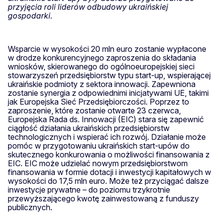
przyjęcia roli liderów odbudowy ukraińskiej
gospodarki.
Wsparcie w wysokości 20 mln euro zostanie wypłacone
w drodze konkurencyjnego zaproszenia do składania
wniosków, skierowanego do ogólnoeuropejskiej sieci
stowarzyszeń przedsiębiorstw typu start-up, wspierającej
ukraińskie podmioty z sektora innowacji. Zapewniona
zostanie synergia z odpowiednimi inicjatywami UE, takimi
jak Europejska Sieć Przedsiębiorczości. Poprzez to
zaproszenie, które zostanie otwarte 23 czerwca,
Europejska Rada ds. Innowacji (EIC) stara się zapewnić
ciągłość działania ukraińskich przedsiębiorstw
technologicznych i wspierać ich rozwój. Działanie może
pomóc w przygotowaniu ukraińskich start-upów do
skutecznego konkurowania o możliwości finansowania z
EIC. EIC może udzielać nowym przedsiębiorstwom
finansowania w formie dotacji i inwestycji kapitałowych w
wysokości do 17,5 mln euro. Może też przyciągać dalsze
inwestycje prywatne – do poziomu trzykrotnie
przewyższającego kwotę zainwestowaną z funduszy
publicznych.