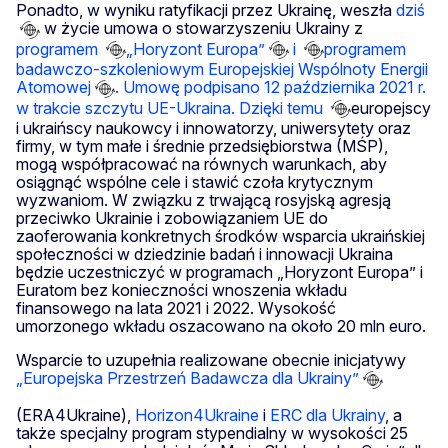
Ponadto, w wyniku ratyfikacji przez Ukrainę, weszła
dziś
w życie umowa o stowarzyszeniu Ukrainy z
programem
„Horyzont Europa”
i
programem
badawczo-szkoleniowym Europejskiej Wspólnoty Energii
Atomowej
. Umowę podpisano 12 października 2021 r.
w trakcie szczytu UE-Ukraina. Dzięki temu
europejscy
i ukraińscy naukowcy i innowatorzy, uniwersytety oraz
firmy, w tym małe i średnie przedsiębiorstwa (MŚP),
mogą współpracować na równych warunkach, aby
osiągnąć wspólne cele i stawić czoła krytycznym
wyzwaniom. W związku z trwającą rosyjską agresją
przeciwko Ukrainie i zobowiązaniem UE do
zaoferowania konkretnych środków wsparcia ukraińskiej
społeczności w dziedzinie badań i innowacji Ukraina
będzie uczestniczyć w programach „Horyzont Europa” i
Euratom bez konieczności wnoszenia wkładu
finansowego na lata 2021 i 2022. Wysokość
umorzonego wkładu oszacowano na około 20 mln euro.
Wsparcie to uzupełnia realizowane obecnie inicjatywy
„Europejska Przestrzeń Badawcza dla Ukrainy”
(ERA4Ukraine),
Horizon4Ukraine
i
ERC dla Ukrainy
, a
także specjalny program stypendialny w wysokości 25