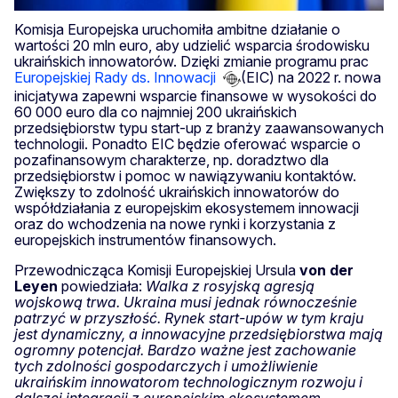
Komisja Europejska uruchomiła ambitne działanie o
wartości 20 mln euro, aby udzielić wsparcia środowisku
ukraińskich innowatorów. Dzięki zmianie programu prac
Europejskiej Rady ds. Innowacji
(EIC) na 2022 r. nowa
inicjatywa zapewni wsparcie finansowe w wysokości do
60 000 euro dla co najmniej 200 ukraińskich
przedsiębiorstw typu start-up z branży zaawansowanych
technologii. Ponadto EIC będzie oferować wsparcie o
pozafinansowym charakterze, np. doradztwo dla
przedsiębiorstw i pomoc w nawiązywaniu kontaktów.
Zwiększy to zdolność ukraińskich innowatorów do
współdziałania z europejskim ekosystemem innowacji
oraz do wchodzenia na nowe rynki i korzystania z
europejskich instrumentów finansowych.
Przewodnicząca Komisji Europejskiej Ursula
von der
Leyen
powiedziała:
Walka z rosyjską agresją
wojskową trwa. Ukraina musi jednak równocześnie
patrzyć w przyszłość. Rynek start-upów w tym kraju
jest dynamiczny, a innowacyjne przedsiębiorstwa mają
ogromny potencjał. Bardzo ważne jest zachowanie
tych zdolności gospodarczych i umożliwienie
ukraińskim innowatorom technologicznym rozwoju i
dalszej integracji z europejskim ekosystemem