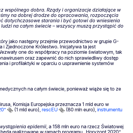
cz wspólnego dobra. Rządy i organizacje działające w
teśmy na dobrej drodze do opracowania, rozpoczęcia
ć dotychczasowe starania i być gotowi do wniesienia
 ludzi na całym świecie – wszyscy muszą przystąpić do
który jako następny przejmie przewodnictwo w grupie G-
 i Zjednoczone Królestwo. Inicjatywa ta jest
 Wezwały one do współpracy na poziomie światowym, tak
nawirusem oraz zapewnić do nich sprawiedliwy dostęp
enia i profilaktyki w oparciu o usprawnienie systemów
 medycznych na całym świecie, ponieważ wiąże się to ze
irusa, Komisja Europejska przeznacza 1 mld euro w
20”
(1 mld euro),
rescEU
(80 mln euro),
instrumentu
wystąpienia epidemii
, a 158 mln euro na rzecz Światowej
ie będą realizowane w ramach programu „Horyzont 2020”,