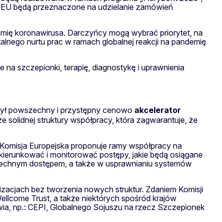
scEU będą przeznaczone na udzielanie zamówień
mię koronawirusa. Darczyńcy mogą wybrać priorytet, na
talnego nurtu prac w ramach globalnej reakcji na pandemię
 na szczepionki, terapię, diagnostykę i uprawnienia
był powszechny i przystępny cenowo
akcelerator
solidnej struktury współpracy, która zagwarantuje, że
k Komisja Europejska proponuje ramy współpracy na
ukierunkować i monitorować postępy, jakie będą osiągane
szechnym dostępem, a także w usprawnianiu systemów
nizacjach bez tworzenia nowych struktur. Zdaniem Komisji
Wellcome Trust, a także niektórych spośród krajów
ia, np.: CEPI, Globalnego Sojuszu na rzecz Szczepionek