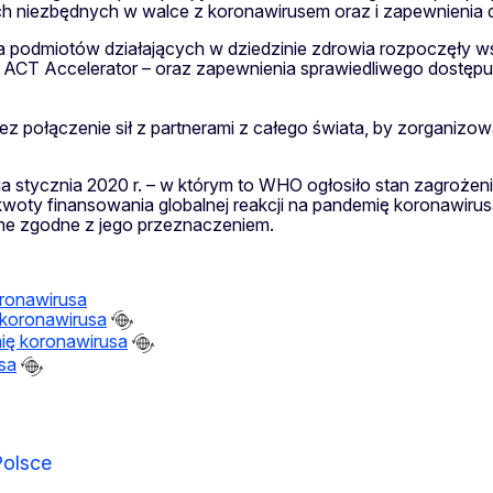
niezbędnych w walce z koronawirusem oraz i zapewnienia do
a podmiotów działających w dziedzinie zdrowia rozpoczęły ws
 ACT Accelerator – oraz zapewnienia sprawiedliwego dostępu 
z połączenie sił z partnerami z całego świata, by zorganizow
 stycznia 2020 r. – w którym to WHO ogłosiło stan zagrożen
kwoty finansowania globalnej reakcji na pandemię koronawiru
ne zgodne z jego przeznaczeniem.
oronawirusa
 koronawirusa
mię koronawirusa
sa
Polsce