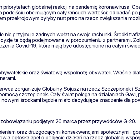
h priorytetach globalnej reakcji na pandemię koronawirusa. Ob
 na podejściu obejmującym cały łańcuch wartości: od badań po
entem przekrojowym byłyby nurt prac na rzecz zwiększania mo
 ale nie przyjmuje żadnych wpłat na swoje rachunki. Środki tra
cyzje te będą podejmowane w porozumieniu z partnerami. Z
czenia Covid-19, które mają być udostępnione na całym świeci
ywatelskie oraz światową wspólnotę obywateli. Właśnie dlate
tnerami.
erwca zorganizuje Globalny Sojusz na rzecz Szczepionek i 
 pomocą szczepionek. Cały świat polega na działaniach Gavi
u nowymi środkami będzie miało decydujące znaczenie dla powo
na zobowiązaniu podjętym 26 marca przez przywódców G-20.
ierpieniem oraz druzgocącymi konsekwencjami społecznymi i 
wia ogłosiła apel o podjęcie działań na rzecz globalnej wspó