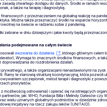
te zasadą otwartego dostępu do danych. Środki w ramach re
ek, a także na terapię i diagnostykę.
 finansowych z przeznaczeniem na globalną reakcję na pande
ofilaktyka. Można także przeznaczyć środki na wsparcie horyzon
owotnej na świecie w radzeniu sobie z pandemią.
ki zebrane w dniu dzisiejszym i jakie kwoty będą przeznaczone
ałania podejmowane na całym świecie
stosowali
wezwania do działania
, którego głównym celem 
erator). Wymaga to znacznych środków finansowych, a także 
 doprowadzania do rozdrobnienia działań.
 i prywatnego, a także organizacjami nienastawionymi na zys
9. Ramy te stanowią strukturę koordynacyjną, która pozwoli 
cowywaniem szczepionek, metod terapii i diagnostyki z pow
trzech priorytetów.
z możliwością odnowienia) i opierać się na istniejących orga
h partnerów, jak: WHO, Fundacja Billa i Melindy Gatesów czy 
raz wielu uznanych globalnych podmiotów w dziedzinie zdrow
odowej inicjatywy na rzecz zakupu leków (UNITAID).