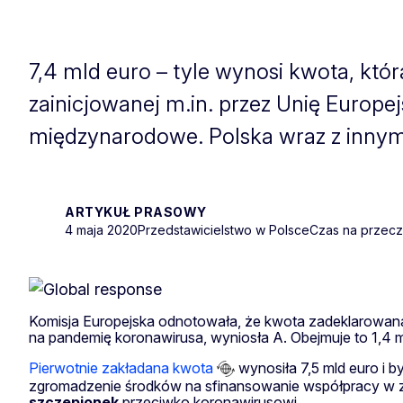
7,4 mld euro – tyle wynosi kwota, któ
zainicjowanej m.in. przez Unię Europe
międzynarodowe. Polska wraz z innymi
ARTYKUŁ PRASOWY
4 maja 2020
Przedstawicielstwo w Polsce
Czas na przeczy
Komisja Europejska odnotowała, że kwota zadeklarowana
na pandemię koronawirusa, wyniosła A. Obejmuje to 1,4 
Pierwotnie zakładana kwota
wynosiła 7,5 mld euro i 
zgromadzenie środków na sfinansowanie współpracy w 
szczepionek
przeciwko koronawirusowi.