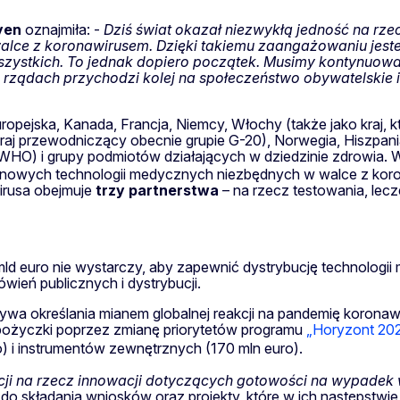
yen
oznajmiła: -
Dziś świat okazał niezwykłą jedność na rze
 walce z koronawirusem. Dzięki takiemu zaangażowaniu jes
szystkich. To jednak dopiero początek. Musimy kontynuowa
o rządach przychodzi kolej na społeczeństwo obywatelskie i
opejska, Kanada, Francja, Niemcy, Włochy (także jako kraj, 
 kraj przewodniczący obecnie grupie G-20), Norwegia, Hiszpania
(WHO) i grupy podmiotów działających w dziedzinie zdrowia.
 nowych technologii medycznych niezbędnych w walce z koro
irusa obejmuje
trzy partnerstwa
– na rzecz testowania, lecz
d euro nie wystarczy, aby zapewnić dystrybucję technologii
wień publicznych i dystrybucji.
ywa określania mianem globalnej reakcji na pandemię koronaw
a pożyczki poprzez zmianę priorytetów programu
„Horyzont 20
) i instrumentów zewnętrznych (170 mln euro).
cji na rzecz innowacji dotyczących gotowości na wypadek 
do składania wniosków oraz projekty, które w ich następstw