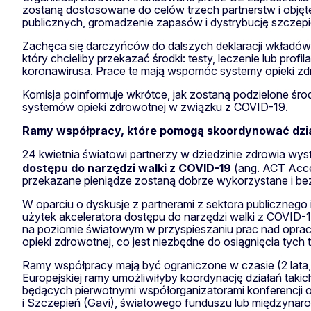
zostaną dostosowane do celów trzech partnerstw i obję
publicznych, gromadzenie zapasów i dystrybucję szczepion
Zachęca się darczyńców do dalszych deklaracji wkładów
który chcieliby przekazać środki: testy, leczenie lub pr
koronawirusa. Prace te mają wspomóc systemy opieki zdr
Komisja poinformuje wkrótce, jak zostaną podzielone środ
systemów opieki zdrowotnej w związku z COVID-19.
Ramy współpracy, które pomogą skoordynować dzi
24 kwietnia światowi partnerzy w dziedzinie zdrowia wy
dostępu do narzędzi walki z COVID-19
(ang. ACT Accel
przekazane pieniądze zostaną dobrze wykorzystane i bez
W oparciu o dyskusje z partnerami z sektora publicznego
użytek akceleratora dostępu do narzędzi walki z COVID-1
na poziomie światowym w przyspieszaniu prac nad opra
opieki zdrowotnej, co jest niezbędne do osiągnięcia tych 
Ramy współpracy mają być ograniczone w czasie (2 lata, 
Europejskiej ramy umożliwiłyby koordynację działań takic
będących pierwotnymi współorganizatorami konferencji o
i Szczepień (Gavi), światowego funduszu lub międzynar