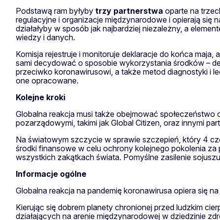
Podstawą ram byłyby
trzy partnerstwa
oparte na trzec
regulacyjne i organizacje międzynarodowe i opierają się
działałyby w sposób jak najbardziej niezależny, a elem
wiedzy i danych.
Komisja rejestruje i monitoruje deklaracje do końca maja,
sami decydować o sposobie wykorzystania środków – de
przeciwko koronawirusowi, a także metod diagnostyki i le
one opracowane.
Kolejne kroki
Globalna reakcja musi także obejmować społeczeństwo ob
pozarządowymi, takimi jak Global Citizen, oraz innymi par
Na światowym szczycie w sprawie szczepień, który 4 cz
środki finansowe w celu ochrony kolejnego pokolenia za
wszystkich zakątkach świata. Pomyślne zasilenie sojusz
Informacje ogólne
Globalna reakcja na pandemię koronawirusa opiera się 
Kierując się dobrem planety chronionej przed ludzkim c
działających na arenie międzynarodowej w dziedzinie zdro