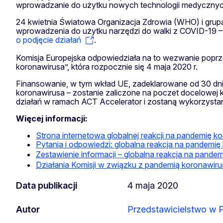
wprowadzanie do użytku nowych technologii medycznych 
24 kwietnia Światowa Organizacja Zdrowia (WHO) i grup
wprowadzenia do użytku narzędzi do walki z COVID-19 –
o podjęcie działań
.
Komisja Europejska odpowiedziała na to wezwanie poprze
koronawirusa”, która rozpocznie się 4 maja 2020 r.
Finansowanie, w tym wkład UE, zadeklarowane od 30 dnia
koronawirusa – zostanie zaliczone na poczet docelowej 
działań w ramach ACT Accelerator i zostaną wykorzysta
Więcej informacji:
Strona internetowa globalnej reakcji na pandemię k
Pytania i odpowiedzi: globalna reakcja na pandemię
Zestawienie informacji – globalna reakcja na pande
Działania Komisji w związku z pandemią koronawiru
Data publikacji
4 maja 2020
Autor
Przedstawicielstwo w 