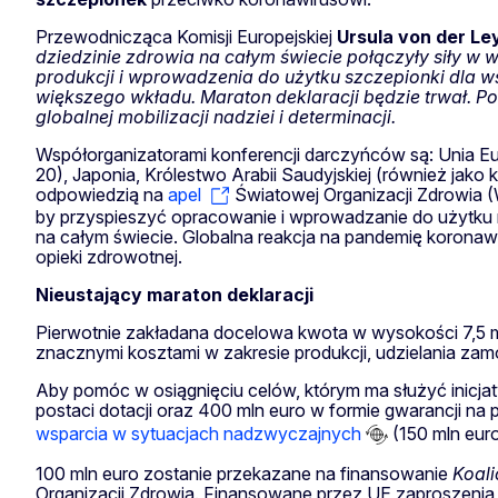
Przewodnicząca Komisji Europejskiej
Ursula
von der Le
dziedzinie zdrowia na całym świecie połączyły siły w
produkcji i wprowadzenia do użytku szczepionki dla w
większego wkładu. Maraton deklaracji będzie trwał. P
globalnej mobilizacji nadziei i determinacji.
Współorganizatorami konferencji darczyńców są: Unia Eur
20), Japonia, Królestwo Arabii Saudyjskiej (również jako
odpowiedzią na
apel
Światowej Organizacji Zdrowia 
by przyspieszyć opracowanie i wprowadzanie do użytku
na całym świecie. Globalna reakcja na pandemię koronaw
opieki zdrowotnej.
Nieustający maraton deklaracji
Pierwotnie zakładana docelowa kwota w wysokości 7,5 ml
znacznymi kosztami w zakresie produkcji, udzielania zamó
Aby pomóc w osiągnięciu celów, którym ma służyć inicjat
postaci dotacji oraz 400 mln euro w formie gwarancji n
wsparcia w sytuacjach nadzwyczajnych
(150 mln euro
100 mln euro zostanie przekazane na finansowanie
Koali
Organizacji Zdrowia. Finansowane przez UE zaproszenia 