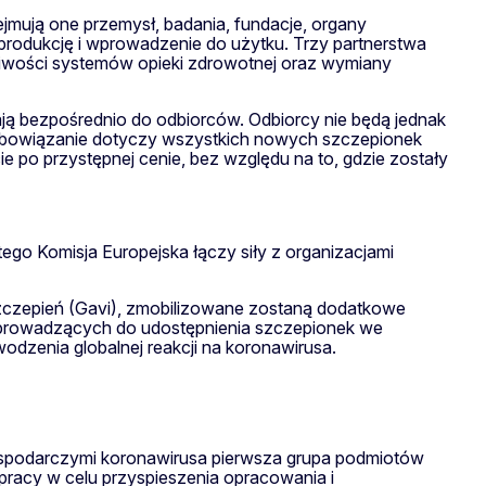
ejmują one przemysł, badania, fundacje, organy
 produkcję i wprowadzenie do użytku. Trzy partnerstwa
żliwości systemów opieki zdrowotnej oraz wymiany
fiają bezpośrednio do odbiorców. Odbiorcy nie będą jednak
obowiązanie dotyczy wszystkich nowych szczepionek
e po przystępnej cenie, bez względu na to, gdzie zostały
go Komisja Europejska łączy siły z organizacjami
Szczepień (Gavi), zmobilizowane zostaną dodatkowe
, prowadzących do udostępnienia szczepionek we
dzenia globalnej reakcji na koronawirusa.
gospodarczymi koronawirusa pierwsza grupa podmiotów
łpracy w celu przyspieszenia opracowania i