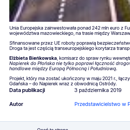
Unia Europejska zainwestowała ponad 242 mln euro z Fu
województwa mazowieckiego, na trasie między Warszaw
Sfinansowane przez UE roboty poprawią bezpieczeństwo 
Droga ta jest częścią transeuropejskiego korytarza tran
Elżbieta
Bieńkowska
, komisarz do spraw rynku wewnętr
Napierek do Płońska nie tylko poprawi łączność drogow
handlowe między Europą Północną i Południową.
Projekt, który ma zostać ukończony w maju 2021 r., łącz
Gdańska – do Napierek wraz z obwodnicą Ostródy.
Data publikacji
3 października 2019
Autor
Przedstawicielstwo w 
Oceń tę stronę