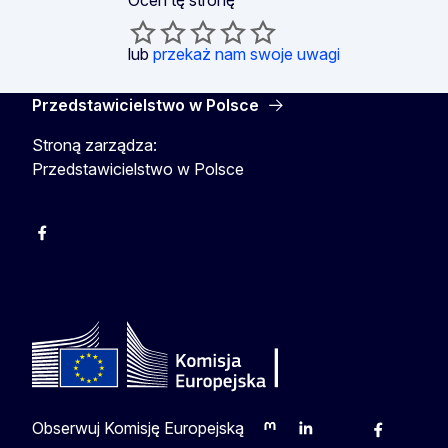
lub
przekaż nam swoje uwagi
Przedstawicielstwo w Polsce
Stroną zarządza:
Przedstawicielstwo w Polsce
Facebook
Instagram
Twitter
Youtube
Obserwuj Komisję Europejską
Mastodon
LinkedIn
Bluesky
Facebook
Youtu
O