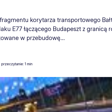
 fragmentu korytarza transportowego Bał
laku E77 łączącego Budapeszt z granicą ro
towane w przebudowę...
 przeczytanie: 1 min