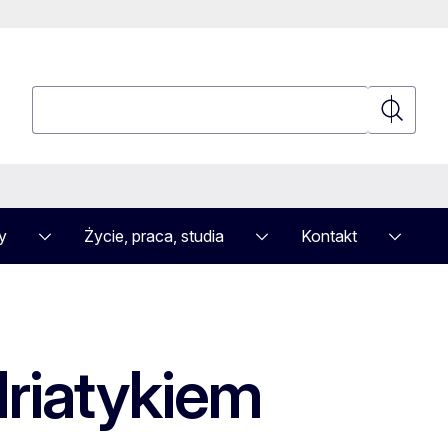
Wyszukaj
Wyszuka
y
Życie, praca, studia
Kontakt
driatykiem