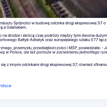
nduszu Spójności w budowę odcinka drogi ekspresowej S7 o 
ą a Gdańskiem.
na drodze i skrócą czas podróży między tymi dwoma dużymi 
sportowego Bałtyk-Adriatyk oraz europejskiego szlaku E77 łącz
znego, przemysłu, przedsiębiorczości i MŚP, powiedziała: -
J
ą w Polsce, ale też pomoże w zacieśnieniu jednolitego rynk
y się z innymi odcinkami drogi ekspresowej S7, również sfina
Polsce