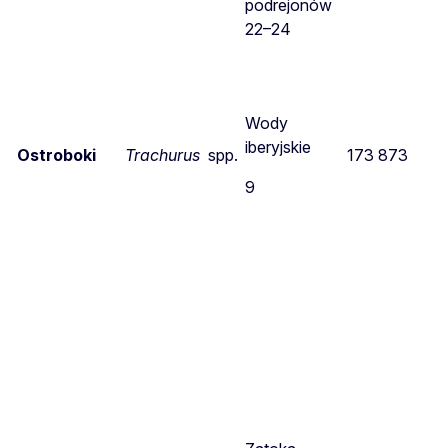
podrejonów
22–24
Wody
iberyjskie
Ostroboki
Trachurus
spp.
173 873
9