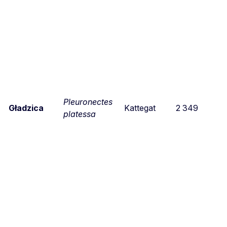
Pleuronectes
Gładzica
Kattegat
2 349
platessa