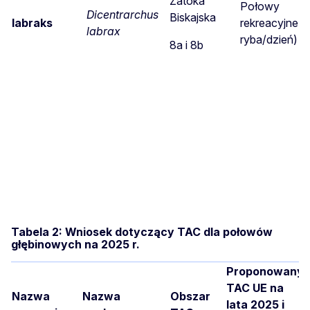
Zatoka
Połowy
Dicentrarchus
Biskajska
labraks
rekreacyjne (1
labrax
ryba/dzień)
8a i 8b
Tabela 2: Wniosek dotyczący TAC dla połowów
głębinowych na 2025 r.
Proponowany
TAC UE na
Nazwa
Nazwa
Obszar
lata 2025 i