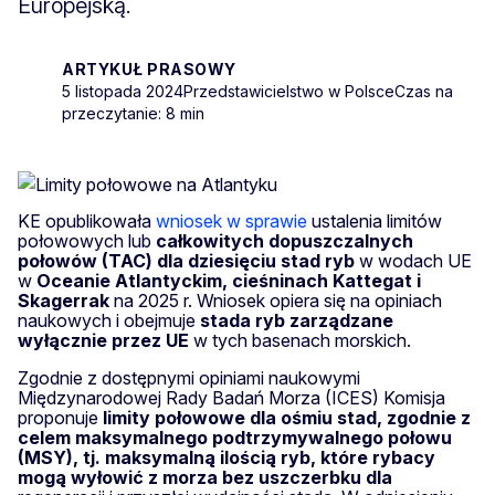
Europejską.
ARTYKUŁ PRASOWY
5 listopada 2024
Przedstawicielstwo w Polsce
Czas na
przeczytanie: 8 min
KE opublikowała
wniosek w sprawie
ustalenia limitów
połowowych lub
całkowitych dopuszczalnych
połowów (TAC) dla dziesięciu stad ryb
w wodach UE
w
Oceanie Atlantyckim, cieśninach Kattegat i
Skagerrak
na 2025 r. Wniosek opiera się na opiniach
naukowych i obejmuje
stada ryb zarządzane
wyłącznie przez UE
w tych basenach morskich.
Zgodnie z dostępnymi opiniami naukowymi
Międzynarodowej Rady Badań Morza (ICES)
Komisja
proponuje
limity połowowe dla ośmiu stad, zgodnie z
celem maksymalnego podtrzymywalnego połowu
(MSY), tj. maksymalną ilością ryb, które rybacy
mogą wyłowić z morza bez uszczerbku dla