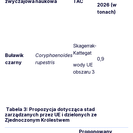
zwyczajowa
naukowa
TAC
2026 (w
tonach)
Skagerrak-
Kattegat
Buławik
Coryphaenoides
0,9
czarny
rupestris
wody UE
obszaru 3
Tabela 3: Propozycja dotycząca stad
zarządzanych przez UE i dzielonych ze
Zjednoczonym Królestwem
Proponowany