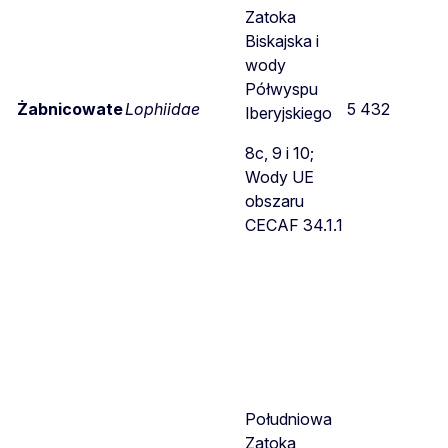
Zatoka
Biskajska i
wody
Półwyspu
Żabnicowate
Lophiidae
5 432
Iberyjskiego
8c, 9 i 10;
Wody UE
obszaru
CECAF 34.1.1
Południowa
Zatoka