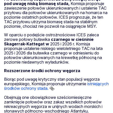
pod uwagę niską biomasę stada,
Komisja proponuje
zawieszenie połowów ukierunkowanych i ustalenie TAC
przyłowu dla połowów ukierunkowanych na homarca na
poziomie ostatnich połowów. ICES prognozuje, że ten
TAC przyłowu utrzyma biomasę stada na stabilnym
poziomie, chociaż nie pozwoli na osiągnięcie MSY.
W oparciu o podejście ostrożnościowe ICES zaleca
zerowe połowy buławika
czarnego w cieśninie
Skagerrak-Kattegat w
2025 i 2026 r. Komisja
proponuje ustalenie niskiego wieloletniego TAC na lata
2025 i 2026 dla buławika czarnego w odniesieniu do
połowów ukierunkowanych na krewetkę północną na
poziomie niedawnych wyładunków.
Rozszerzone środki ochrony węgorza
Biorąc pod uwagę krytyczny stan populacji węgorza
europejskiego, Komisja proponuje utrzymanie
istniejących
środków ochrony stada.
Obejmują one obowiązkowe sześciomiesięczne
zamknięcie połowów oraz zakaz wszelkich połowów
rekreacyjnych węgorza w unijnych wodach morskich i
słonawych północno-wschodniego Atlantyku.