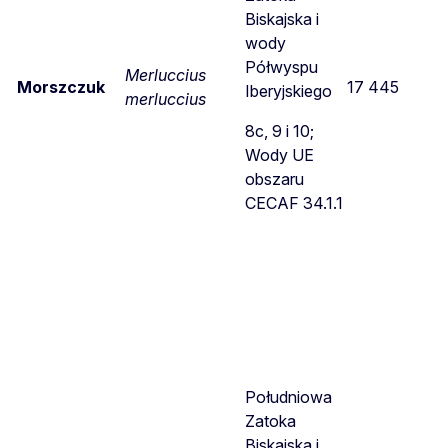
Biskajska i
wody
Półwyspu
Merluccius
Morszczuk
17 445
Iberyjskiego
merluccius
8c, 9 i 10;
Wody UE
obszaru
CECAF 34.1.1
Południowa
Zatoka
Biskajska i