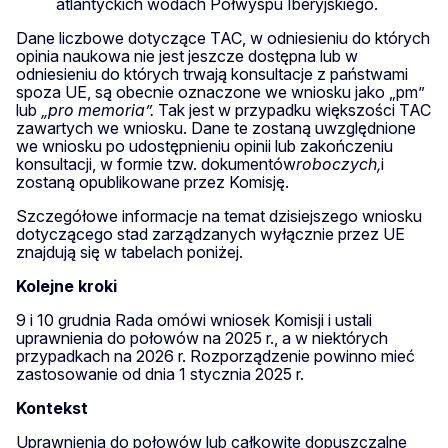
atlantyckich wodach Półwyspu Iberyjskiego.
Dane liczbowe dotyczące TAC, w odniesieniu do których
opinia naukowa nie jest jeszcze dostępna lub w
odniesieniu do których trwają konsultacje z państwami
spoza UE, są obecnie oznaczone we wniosku jako „pm”
lub
„pro memoria”.
Tak jest w przypadku większości TAC
zawartych we wniosku. Dane te zostaną uwzględnione
we wniosku po udostępnieniu opinii lub zakończeniu
konsultacji, w formie tzw. dokumentów
roboczych,
i
zostaną opublikowane przez Komisję.
Szczegółowe informacje na temat dzisiejszego wniosku
dotyczącego stad zarządzanych wyłącznie przez UE
znajdują się w tabelach poniżej.
Kolejne kroki
9 i 10 grudnia Rada omówi wniosek Komisji i ustali
uprawnienia do połowów na 2025 r., a w niektórych
przypadkach na 2026 r. Rozporządzenie powinno mieć
zastosowanie od dnia 1 stycznia 2025 r.
Kontekst
Uprawnienia do połowów lub całkowite dopuszczalne