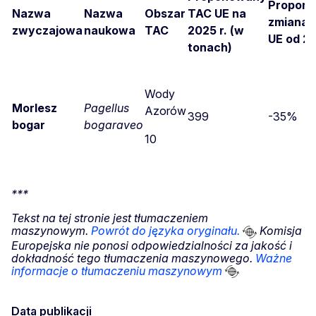
Propon
Nazwa
Nazwa
Obszar
TAC UE na
zmiana 
zwyczajowa
naukowa
TAC
2025 r. (w
UE od 20
tonach)
Wody
Morlesz
Pagellus
Azorów
399
-35%
bogar
bogaraveo
10
***
Tekst na tej stronie jest tłumaczeniem
maszynowym.
Powrót do języka oryginału.
Komisja
Europejska nie ponosi odpowiedzialności za jakość i
dokładność tego tłumaczenia maszynowego.
Ważne
informacje o tłumaczeniu maszynowym
Data publikacji