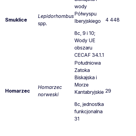
wody
Półwyspu
Lepidorhombus
Smuklice
4 448
Iberyjskiego
spp.
8c, 9 i 10;
Wody UE
obszaru
CECAF 34.1.1
Południowa
Zatoka
Biskajska i
Morze
Homarzec
Homarzec
29
Kantabryjskie
norweski
8c, jednostka
funkcjonalna
31