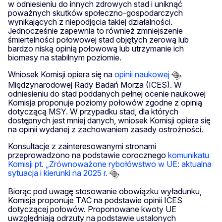
w odniesieniu do innych zdrowych stad i uniknąć
poważnych skutków społeczno-gospodarczych
wynikających z niepodjęcia takiej działalności.
Jednocześnie zapewnia to również zmniejszenie
śmiertelności połowowej stad objętych zerową lub
bardzo niską opinią połowową lub utrzymanie ich
biomasy na stabilnym poziomie.
Wniosek Komisji opiera się na
opinii naukowej
Międzynarodowej Rady Badań Morza (ICES). W
odniesieniu do stad poddanych pełnej ocenie naukowej
Komisja proponuje poziomy połowów zgodne z opinią
dotyczącą MSY. W przypadku stad, dla których
dostępnych jest mniej danych, wniosek Komisji opiera się
na opinii wydanej z zachowaniem zasady ostrożności.
Konsultacje z zainteresowanymi stronami
przeprowadzono na podstawie corocznego
komunikatu
Komisji pt. „Zrównoważone rybołówstwo w UE: aktualna
sytuacja i kierunki na 2025 r.
Biorąc pod uwagę stosowanie obowiązku wyładunku,
Komisja proponuje TAC na podstawie opinii ICES
dotyczącej połowów. Proponowane kwoty UE
uwzględniają odrzuty na podstawie ustalonych