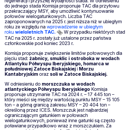
regeneracji i przyszłej wydajności stada. W odniesieniu
do jednego stada Komisja proponuje TAC dla przyłowu
przekraczający MSY, aby umożliwić kontynuowanie
połowów wielogatunkowych. Liczba TAC
zaproponowanych na 2025 r. jest niższa niż w ubiegłym
roku ze względu na
wprowadzenie w ubiegłym
roku
wieloletnich TAC.
W przypadku niektórych stad
TAC na 2025 r. zostały już ustalone przez państwa
członkowskie pod koniec 2023 r.
Komisja proponuje zwiększenie limitów połowowych dla
pięciu stad:
żabnicy,
smuklic i ostroboka w
wodach
Atlantyku Półwyspu Iberyjskiego, homarca w
południowej Zatoce Biskajskiej
i
Morzu
Kantabryjskim
oraz
soli w Zatoce Biskajskiej.
W odniesieniu do
morszczuka w wodach
atlantyckiego Półwyspu Iberyjskiego
Komisja
proponuje utrzymanie TAC na 2024 r. – 17 445 ton –
który mieści się między wartością punktu MSY – 15 105
ton – a górną granicą zakresu MSY – 20 404 ton –
określoną przez ICES. Morszczuk jest najbardziej
ograniczającym gatunkiem w połowach
wielogatunkowych, ponieważ inne gatunki są często
poławiane przypadkowo wraz z morszczukiem. Za