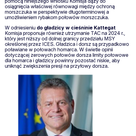
pomocą niniejszego wniosku Komisja dąży do
osiągnięcia właściwej równowagi między ochroną
morszczuka w perspektywie długoterminowej a
umożliwieniem rybakom połowów morszczuka.
W odniesieniu
do gładzicy w cieśninie Kattegat
Komisja proponuje również utrzymanie TAC na 2024 r.,
który jest niższy od dolnej granicy przedziału MSY
określonej przez ICES. Gładzica i dorsz są przypadkowo
poławiane w połowach homarca. W świetle opinii
dotyczącej zerowych połowów dorsza limity połowowe
dla homarca i gładzicy powinny pozostać niskie, aby
uniknąć zwiększenia presji na przyłowy dorsza.