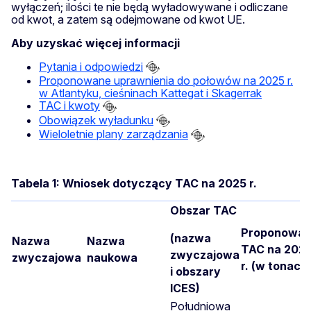
wyłączeń; ilości te nie będą wyładowywane i odliczane
od kwot, a zatem są odejmowane od kwot UE.
Aby uzyskać więcej informacji
Pytania i odpowiedzi
Proponowane uprawnienia do połowów na 2025 r.
w Atlantyku, cieśninach Kattegat i Skagerrak
TAC i kwoty
Obowiązek wyładunku
Wieloletnie plany zarządzania
Tabela 1: Wniosek dotyczący TAC na 2025 r.
Obszar TAC
Proponowa
(nazwa
Nazwa
Nazwa
TAC na 202
zwyczajowa
zwyczajowa
naukowa
r. (w tonach
i obszary
ICES)
Południowa