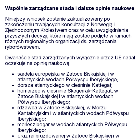
Wspólnie zarządzane stada i dalsze opinie naukowe
Niniejszy wniosek zostanie zaktualizowany po
zakończeniu trwających konsultacji z Norwegią i
Zjednoczonym Królestwem oraz w celu uwzględnienia
przyszłych decyzji, które mają zostać podjęte w ramach
różnych regionalnych organizacji ds. zarządzania
rybołówstwem.
Dwanaście stad zarządzanych wyłącznie przez UE nadal
oczekuje na opinię naukową:
sardela europejska w Zatoce Biskajskiej i w
atlantyckich wodach Półwyspu Iberyjskiego;
dorsza atlantyckiego w cieśninie Kattegat;
homarzec w cieśninie Skagerrak-Kattegat, w
Zatoce Biskajskiej i w atlantyckich wodach
Półwyspu Iberyjskiego;
rdzawca w Zatoce Biskajskiej, w Morzu
Kantabryjskim i w atlantyckich wodach Półwyspu
Iberyjskiego;
morlesz bogar w wodach atlantyckich Półwyspu
Iberyjskiego;
oraz rai bruzdowanej w Zatoce Biskajskiej i w