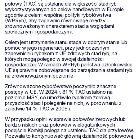
połowy (TAC) są ustalane dla większości stad ryb
wykorzystywanych do celów handlowych w Europie
zgodnie z celami wspólnej polityki rybołówstwa
(WPRyb), aby zapewnić równowagę między
zrównoważonym charakterem stad a względami
społecznymi i gospodarczymi.
Celem jest utrzymanie stanu stada w dobrym stanie lub
pomoc w jego regeneracji, przy jednoczesnym
zapewnieniu rybakom z UE zdrowych stad ryb, na
których mogą polegać w swojej działalności
gospodarczej. W ramach WPRyb państwa członkowskie
UE są prawnie zobowiązane do zarządzania stadami ryb
na zrównoważonym poziomie.
Zrównoważone rybołówstwo poczyniło znaczne
postępy w UE. W 2024 r. 81 % TAC ustalono na
poziomie MSY, co umożliwiło rybakom zdrową
przyszłość stad i poleganie na nich, w porównaniu z
zaledwie 14 % TAC w 2009 r.
W przypadku opinii w sprawie połowów zerowych lub
bardzo niskich oraz połowów wielogatunkowych
podejście Komisji polega na ustaleniu TAC dla przyłowów.
Pozwala to kontynuować główną działalność połowową