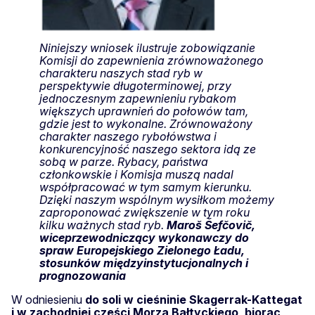
Niniejszy wniosek ilustruje zobowiązanie
Komisji do zapewnienia zrównoważonego
charakteru naszych stad ryb w
perspektywie długoterminowej, przy
jednoczesnym zapewnieniu rybakom
większych uprawnień do połowów tam,
gdzie jest to wykonalne. Zrównoważony
charakter naszego rybołówstwa i
konkurencyjność naszego sektora idą ze
sobą w parze. Rybacy, państwa
członkowskie i Komisja muszą nadal
współpracować w tym samym kierunku.
Dzięki naszym wspólnym wysiłkom możemy
zaproponować zwiększenie w tym roku
kilku ważnych stad ryb.
Maroš Šefčovič,
wiceprzewodniczący wykonawczy do
spraw Europejskiego Zielonego Ładu,
stosunków międzyinstytucjonalnych i
prognozowania
W odniesieniu
do soli w cieśninie Skagerrak-Kattegat
i w zachodniej części Morza Bałtyckiego, biorąc