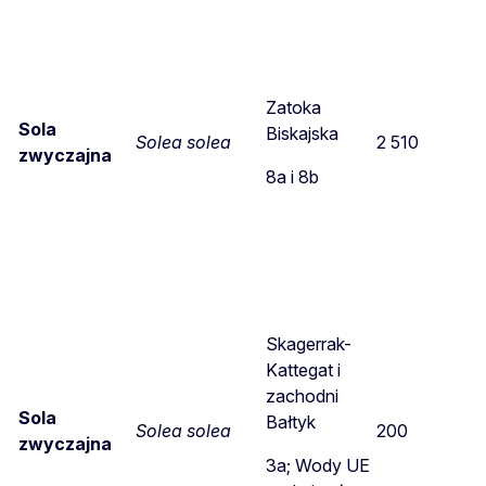
Zatoka
Sola
Biskajska
Solea solea
2 510
zwyczajna
8a i 8b
Skagerrak-
Kattegat i
zachodni
Sola
Bałtyk
Solea solea
200
zwyczajna
3a; Wody UE