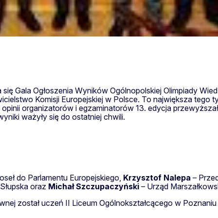
się Gala Ogłoszenia Wyników Ogólnopolskiej Olimpiady Wiedzy
ielstwo Komisji Europejskiej w Polsce. To największa tego ty
ej opinii organizatorów i egzaminatorów 13. edycja przewyż
iki ważyły się do ostatniej chwili.
oseł do Parlamentu Europejskiego,
Krzysztof Nalepa
– Przed
 Słupska oraz
Michał Szczupaczyński
– Urząd Marszałkows
ównej został uczeń II Liceum Ogólnokształcącego w Poznaniu