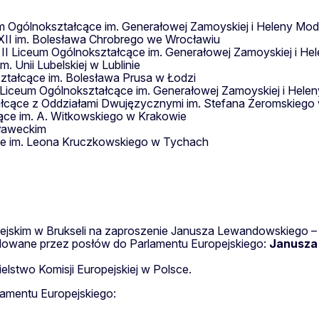
eum Ogólnokształcące im. Generałowej Zamoyskiej i Heleny Mo
 XII im. Bolesława Chrobrego we Wrocławiu
I Liceum Ogólnokształcące im. Generałowej Zamoyskiej i He
. Unii Lubelskiej w Lublinie
tałcące im. Bolesława Prusa w Łodzi
I Liceum Ogólnokształcące im. Generałowej Zamoyskiej i Hel
łcące z Oddziałami Dwujęzycznymi im. Stefana Żeromskiego w
ące im. A. Witkowskiego w Krakowie
Iławeckim
ące im. Leona Kruczkowskiego w Tychach
pejskim w Brukseli na zaproszenie Janusza Lewandowskiego –
owane przez posłów do Parlamentu Europejskiego:
Janusza
stwo Komisji Europejskiej w Polsce.
lamentu Europejskiego: