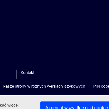
Kontakt
be
ther
Nasze strony w różnych wersjach językowych
Pliki coo
skać więcej
Akceptuj wszystkie pliki cookie