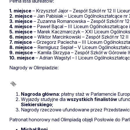
Pełna lista laureatów:
1. miejsce
– Krzysztof Jajor – Zespół Szkół nr 12 II Lic
2. miejsce
– Jan Pabisiak – Liceum Ogólnokształcące nr
3. miejsce
– Zuzanna Romanowska – Zespół Szkół nr 12 I
4. miejsce
– Paweł Bącal – III Liceum Ogólnokształcące im
5. miejsce
– Marek Kaczmarczyk – XXI Liceum Ogólnoksz
6. miejsce
– Wiktor Marcinkowski – Zespół Szkół nr 12 I
7. miejsce
– Grzegorz Paciecha – III Liceum Ogólnokszta
8. miejsce
– Remigiusz Sepiał – V Liceum Ogólnokształc
9. miejsce
– Kamila Skrzypa – Zespół Szkół w Górowie 
10. miejsce
– Adrian Wagstyl – I Liceum Ogólnokształc
Nagrody w Olimpiadzie:
Nagroda główna
: płatny staż w Parlamencie Euro
Wyjazdy studyjne dla
wszystkich finalistów
ufund
Siekierskiego
;
Nagrody rzeczowe ufundowane przez Przedstawiciel
Patronat honorowy nad Olimpiadą objęli Posłowie do Par
Michał Boni,