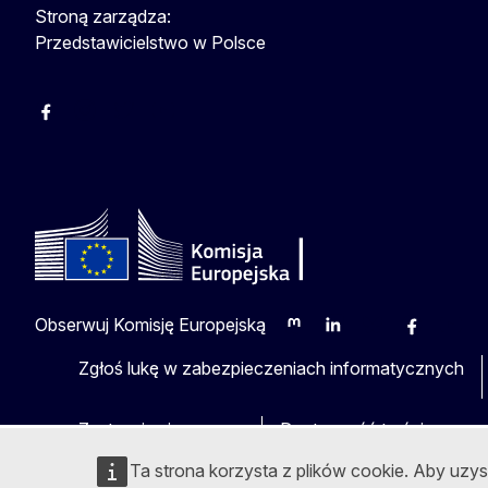
Stroną zarządza:
Przedstawicielstwo w Polsce
Facebook
Instagram
Twitter
Youtube
Obserwuj Komisję Europejską
Mastodon
LinkedIn
Bluesky
Facebook
Youtu
O
Zgłoś lukę w zabezpieczeniach informatycznych
Zastrzeżenia prawne
Dostępność treści
Ta strona korzysta z plików cookie. Aby uzy