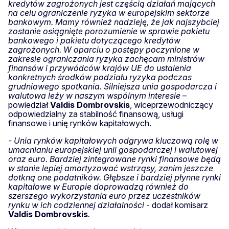
kredytów zagrożonych jest częścią działań mających
na celu ograniczenie ryzyka w europejskim sektorze
bankowym. Mamy również nadzieję, że jak najszybciej
zostanie osiągnięte porozumienie w sprawie pakietu
bankowego i pakietu dotyczącego kredytów
zagrożonych. W oparciu o postępy poczynione w
zakresie ograniczania ryzyka zachęcam ministrów
finansów i przywódców krajów UE do ustalenia
konkretnych środków podziału ryzyka podczas
grudniowego spotkania. Silniejsza unia gospodarcza i
walutowa leży w naszym wspólnym interesie
–
powiedział
Valdis Dombrovskis
, wiceprzewodniczący
odpowiedzialny za stabilność finansową, usługi
finansowe i unię rynków kapitałowych.
- Unia rynków kapitałowych odgrywa kluczową rolę w
umacnianiu europejskiej unii gospodarczej i walutowej
oraz euro. Bardziej zintegrowane rynki finansowe będą
w stanie lepiej amortyzować wstrząsy, zanim jeszcze
dotkną one podatników. Głębsze i bardziej płynne rynki
kapitałowe w Europie doprowadzą również do
szerszego wykorzystania euro przez uczestników
rynku w ich codziennej działalności
- dodał komisarz
Valdis Dombrovskis
.