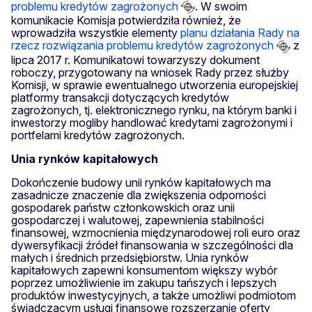
problemu kredytów zagrożonych
. W swoim
komunikacie Komisja potwierdziła również, że
wprowadziła wszystkie elementy
planu działania Rady na
rzecz rozwiązania problemu kredytów zagrożonych
z
lipca 2017 r. Komunikatowi towarzyszy dokument
roboczy, przygotowany na wniosek Rady przez służby
Komisji, w sprawie ewentualnego utworzenia europejskiej
platformy transakcji dotyczących kredytów
zagrożonych, tj. elektronicznego rynku, na którym banki i
inwestorzy mogliby handlować kredytami zagrożonymi i
portfelami kredytów zagrożonych.
Unia rynków kapitałowych
Dokończenie budowy unii rynków kapitałowych ma
zasadnicze znaczenie dla zwiększenia odporności
gospodarek państw członkowskich oraz unii
gospodarczej i walutowej, zapewnienia stabilności
finansowej, wzmocnienia międzynarodowej roli euro oraz
dywersyfikacji źródeł finansowania w szczególności dla
małych i średnich przedsiębiorstw. Unia rynków
kapitałowych zapewni konsumentom większy wybór
poprzez umożliwienie im zakupu tańszych i lepszych
produktów inwestycyjnych, a także umożliwi podmiotom
świadczącym usługi finansowe rozszerzanie oferty