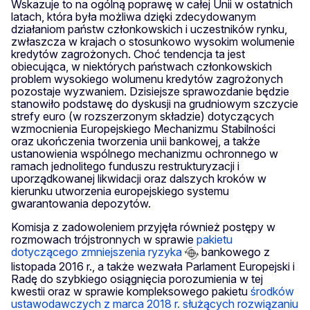
Wskazuje to na ogólną poprawę w całej Unii w ostatnich
latach, która była możliwa dzięki zdecydowanym
działaniom państw członkowskich i uczestników rynku,
zwłaszcza w krajach o stosunkowo wysokim wolumenie
kredytów zagrożonych. Choć tendencja ta jest
obiecująca, w niektórych państwach członkowskich
problem wysokiego wolumenu kredytów zagrożonych
pozostaje wyzwaniem. Dzisiejsze sprawozdanie będzie
stanowiło podstawę do dyskusji na grudniowym szczycie
strefy euro (w rozszerzonym składzie) dotyczących
wzmocnienia Europejskiego Mechanizmu Stabilności
oraz ukończenia tworzenia unii bankowej, a także
ustanowienia wspólnego mechanizmu ochronnego w
ramach jednolitego funduszu restrukturyzacji i
uporządkowanej likwidacji oraz dalszych kroków w
kierunku utworzenia europejskiego systemu
gwarantowania depozytów.
Komisja z zadowoleniem przyjęła również postępy w
rozmowach trójstronnych w sprawie
pakietu
dotyczącego zmniejszenia ryzyka
bankowego z
listopada 2016 r., a także wezwała Parlament Europejski i
Radę do szybkiego osiągnięcia porozumienia w tej
kwestii oraz w sprawie kompleksowego pakietu
środków
ustawodawczych z marca 2018 r. służących rozwiązaniu