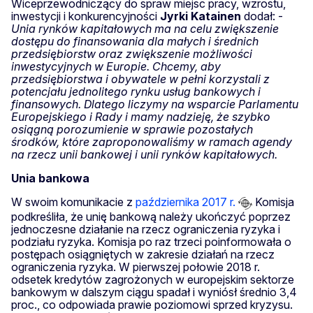
Wiceprzewodniczący do spraw miejsc pracy, wzrostu,
inwestycji i konkurencyjności
Jyrki
Katainen
dodał: -
Unia rynków kapitałowych ma na celu zwiększenie
dostępu do finansowania dla małych i średnich
przedsiębiorstw oraz zwiększenie możliwości
inwestycyjnych w Europie. Chcemy, aby
przedsiębiorstwa i obywatele w pełni korzystali z
potencjału
jednolitego rynku usług bankowych i
finansowych. Dlatego liczymy na wsparcie Parlamentu
Europejskiego i Rady i mamy nadzieję, że szybko
osiągną porozumienie w sprawie pozostałych
środków, które zaproponowaliśmy w ramach agendy
na rzecz unii bankowej i unii rynków kapitałowych.
Unia bankowa
W swoim komunikacie z
października 2017 r.
Komisja
podkreśliła, że unię bankową należy ukończyć poprzez
jednoczesne działanie na rzecz ograniczenia ryzyka i
podziału ryzyka. Komisja po raz trzeci poinformowała o
postępach osiągniętych w zakresie działań na rzecz
ograniczenia ryzyka. W pierwszej połowie 2018 r.
odsetek kredytów zagrożonych w europejskim sektorze
bankowym w dalszym ciągu spadał i wyniósł średnio 3,4
proc., co odpowiada prawie poziomowi sprzed kryzysu.