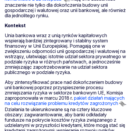
znaczenie nie tylko dla dokończenia budowy unii
gospodarczej i walutowej oraz unii bankowej, ale również
dla jednolitego rynku.
Kontekst
Unia bankowa wraz z unią rynków kapitałowych
wspierają bardziej zintegrowany i stabilny system
finansowy w Unii Europejskiej. Pomagają one w
zwiększeniu odporności unii gospodarczej i walutowej na
wstrząsy, ułatwiając istotnie udział sektora prywatnego w
podziale ryzyka w różnych państwach, a jednocześnie
zmniejszając zapotrzebowanie na udział sektora
publicznego w podziale ryzyka.
Aby zintensyfikować prace nad dokończeniem budowy
unii bankowej poprzez przyspieszenie procesu
zmniejszania ryzyka w sektorze bankowym UE, Komisja
zaproponowała w marcu 2018 r.
pakiet działań mających
na celu rozwiązanie problemu kredytów zagrożonych
.
Działania te ukierunkowane są na cztery kluczowe
obszary: zagwarantowanie, aby banki odkładały
fundusze na pokrycie kosztów ryzyka związanego z
udzielanymi w przyszłości kredytami, które mogą stać się
kredytami zagrożonymi; wspieranie rozwoju rynków