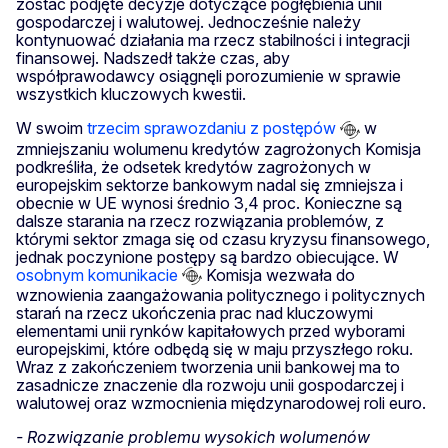
zostać podjęte decyzje dotyczące pogłębienia unii
gospodarczej i walutowej. Jednocześnie należy
kontynuować działania ma rzecz stabilności i integracji
finansowej. Nadszedł także czas, aby
współprawodawcy osiągnęli porozumienie w sprawie
wszystkich kluczowych kwestii.
W swoim
trzecim sprawozdaniu z postępów
w
zmniejszaniu wolumenu kredytów zagrożonych Komisja
podkreśliła, że odsetek kredytów zagrożonych w
europejskim sektorze bankowym nadal się zmniejsza i
obecnie w UE wynosi średnio 3,4 proc. Konieczne są
dalsze starania na rzecz rozwiązania problemów, z
którymi sektor zmaga się od czasu kryzysu finansowego,
jednak poczynione postępy są bardzo obiecujące. W
osobnym komunikacie
Komisja wezwała do
wznowienia zaangażowania politycznego i politycznych
starań na rzecz ukończenia prac nad kluczowymi
elementami unii rynków kapitałowych przed wyborami
europejskimi, które odbędą się w maju przyszłego roku.
Wraz z zakończeniem tworzenia unii bankowej ma to
zasadnicze znaczenie dla rozwoju unii gospodarczej i
walutowej oraz wzmocnienia międzynarodowej roli euro.
- Rozwiązanie problemu wysokich wolumenów