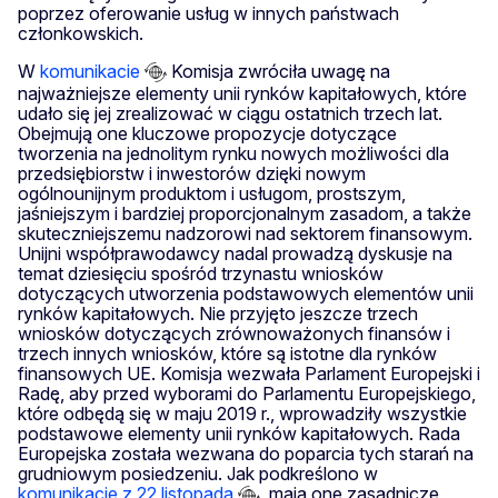
poprzez oferowanie usług w innych państwach
członkowskich.
W
komunikacie
Komisja zwróciła uwagę na
najważniejsze elementy unii rynków kapitałowych, które
udało się jej zrealizować w ciągu ostatnich trzech lat.
Obejmują one kluczowe propozycje dotyczące
tworzenia na jednolitym rynku nowych możliwości dla
przedsiębiorstw i inwestorów dzięki nowym
ogólnounijnym produktom i usługom, prostszym,
jaśniejszym i bardziej proporcjonalnym zasadom, a także
skuteczniejszemu nadzorowi nad sektorem finansowym.
Unijni współprawodawcy nadal prowadzą dyskusje na
temat dziesięciu spośród trzynastu wniosków
dotyczących utworzenia podstawowych elementów unii
rynków kapitałowych. Nie przyjęto jeszcze trzech
wniosków dotyczących zrównoważonych finansów i
trzech innych wniosków, które są istotne dla rynków
finansowych UE. Komisja wezwała Parlament Europejski i
Radę, aby przed wyborami do Parlamentu Europejskiego,
które odbędą się w maju 2019 r., wprowadziły wszystkie
podstawowe elementy unii rynków kapitałowych. Rada
Europejska została wezwana do poparcia tych starań na
grudniowym posiedzeniu. Jak podkreślono w
komunikacie z 22 listopada
, mają one zasadnicze